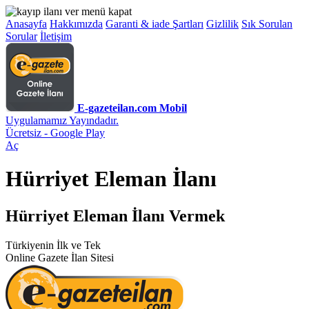
Anasayfa
Hakkımızda
Garanti & iade Şartları
Gizlilik
Sık Sorulan
Sorular
İletişim
E-gazeteilan.com Mobil
Uygulamamız Yayındadır.
Ücretsiz - Google Play
Aç
Hürriyet Eleman İlanı
Hürriyet Eleman İlanı Vermek
Türkiyenin İlk ve Tek
Online Gazete İlan Sitesi