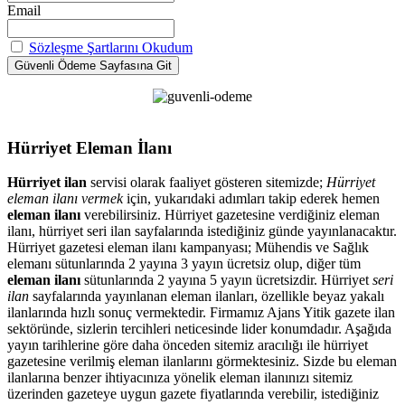
Email
Sözleşme Şartlarını Okudum
Hürriyet Eleman İlanı
Hürriyet ilan
servisi olarak faaliyet gösteren sitemizde;
Hürriyet
eleman ilanı vermek
için, yukarıdaki adımları takip ederek hemen
eleman ilanı
verebilirsiniz. Hürriyet gazetesine verdiğiniz eleman
ilanı, hürriyet seri ilan sayfalarında istediğiniz günde yayınlanacaktır.
Hürriyet gazetesi eleman ilanı kampanyası; Mühendis ve Sağlık
elemanı sütunlarında 2 yayına 3 yayın ücretsiz olup, diğer tüm
eleman ilanı
sütunlarında 2 yayına 5 yayın ücretsizdir. Hürriyet
seri
ilan
sayfalarında yayınlanan eleman ilanları, özellikle beyaz yakalı
ilanlarında hızlı sonuç vermektedir. Firmamız Ajans Yitik gazete ilan
sektöründe, sizlerin tercihleri neticesinde lider konumdadır. Aşağıda
yayın tarihlerine göre daha önceden sitemiz aracılığı ile hürriyet
gazetesine verilmiş eleman ilanlarını görmektesiniz. Sizde bu eleman
ilanlarına benzer ihtiyacınıza yönelik eleman ilanınızı sitemiz
üzerinden gazeteye uygun gazete fiyatlarında verebilir, istediğiniz