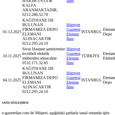
HAKİM USTA &
İlanı
KALFA
ARANMAKTADIR.
0212.286.52.70
KAĞITHANE DE
BULUNAN
Hürriyet
FİRMAMIZA DEPO
Gazetesi
Eleman
01.12.2025
İSTANBUL
ELEMANI
Eleman
Depo
ALINACAKTIR
İlanı
0212.295.24.10
Sivas Hastane şantiyemize
Hürriyet
tecrübeli elektrik
Gazetesi
Eleman
10.11.2025
TÜRKİYE
mühendisi alınacaktır
Eleman
Elektri
0532.171.32.85
İlanı
KAĞITHANE DE
BULUNAN
Hürriyet
FİRMAMIZA DEPO
Gazetesi
Eleman
04.11.2025
İSTANBUL
ELEMANI
Eleman
Depo
ALINACAKTIR
İlanı
0212.295.24.10
SATIŞ SÖZLEŞMESİ
e-gazeteilan.com ile Müşteri, aşağıdaki şartlarla sanal ortamda işbu