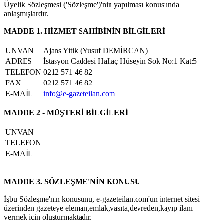
Üyelik Sözleşmesi ('Sözleşme')'nin yapılması konusunda
anlaşmışlardır.
MADDE 1. HİZMET SAHİBİNİN BİLGİLERİ
UNVAN
Ajans Yitik (Yusuf DEMİRCAN)
ADRES
İstasyon Caddesi Hallaç Hüseyin Sok No:1 Kat:5
TELEFON
0212 571 46 82
FAX
0212 571 46 82
E-MAİL
info@e-gazeteilan.com
MADDE 2 - MÜŞTERİ BİLGİLERİ
UNVAN
TELEFON
E-MAİL
MADDE 3. SÖZLEŞME'NİN KONUSU
İşbu Sözleşme'nin konusunu, e-gazeteilan.com'un internet sitesi
üzerinden gazeteye eleman,emlak,vasıta,devreden,kayıp ilanı
vermek için oluşturmaktadır.