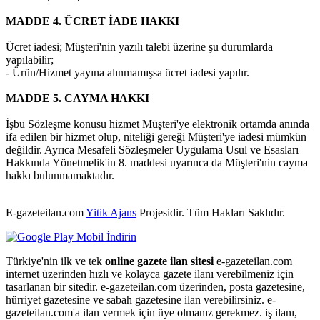
MADDE 4. ÜCRET İADE HAKKI
Ücret iadesi; Müşteri'nin yazılı talebi üzerine şu durumlarda
yapılabilir;
- Ürün/Hizmet yayına alınmamışsa ücret iadesi yapılır.
MADDE 5. CAYMA HAKKI
İşbu Sözleşme konusu hizmet Müşteri'ye elektronik ortamda anında
ifa edilen bir hizmet olup, niteliği gereği Müşteri'ye iadesi mümkün
değildir. Ayrıca Mesafeli Sözleşmeler Uygulama Usul ve Esasları
Hakkında Yönetmelik'in 8. maddesi uyarınca da Müşteri'nin cayma
hakkı bulunmamaktadır.
E-gazeteilan.com
Yitik Ajans
Projesidir.
Tüm Hakları Saklıdır.
Türkiye'nin ilk ve tek
online gazete ilan sitesi
e-gazeteilan.com
internet üzerinden hızlı ve kolayca gazete ilanı verebilmeniz için
tasarlanan bir sitedir. e-gazeteilan.com üzerinden, posta gazetesine,
hürriyet gazetesine ve sabah gazetesine ilan verebilirsiniz. e-
gazeteilan.com'a ilan vermek için üye olmanız gerekmez. iş ilanı,