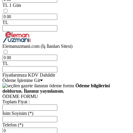
TL
1 Gün
TL
Elemanuzmani.com
(İş İlanları Sitesi)
TL
Fiyatlarımıza KDV Dahildir
Ödeme İşlemine Git
Ödeme bilgilerini
doldurun. İlanınız yayınlansın.
ÖDEME FORMU
Toplam Fiyat :
İsim Soyisim
(*)
Telefon
(*)