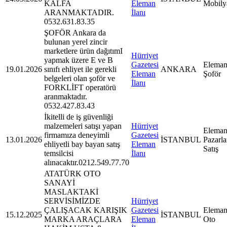
KALFA
Eleman
Mobily
ARANMAKTADIR.
İlanı
0532.631.83.35
ŞOFÖR Ankara da
bulunan yerel zincir
marketlere ürün dağıtımI
Hürriyet
yapmak üzere E ve B
Gazetesi
Eleman
19.01.2026
sınıfı ehliyet ile gerekli
ANKARA
Eleman
Şoför
belgeleri olan şoför ve
İlanı
FORKLİFT operatörü
aranmaktadır.
0532.427.83.43
İkitelli de iş güvenliği
malzemeleri satışı yapan
Hürriyet
Eleman
firmamıza deneyimli
Gazetesi
13.01.2026
İSTANBUL
Pazarl
ehliyetli bay bayan satış
Eleman
Satış
temsilcisi
İlanı
alınacaktır.0212.549.77.70
ATATÜRK OTO
SANAYİ
MASLAKTAKİ
SERVİSİMİZDE
Hürriyet
ÇALIŞACAK KARIŞIK
Gazetesi
Eleman
15.12.2025
İSTANBUL
MARKA ARAÇLARA
Eleman
Oto