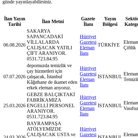
günde yayınlayabilirsiniz.
İlan Yayın
Gazete
Yayın
Sektör
İlan Metni
Tarihi
İlanı
Bölgesi
Kateg
SAKARYA
SAPANCADAKİ
Hürriyet
VİLLALARDA
Gazetesi
Eleman
06.08.2026
TÜRKİYE
ÇALIŞACAK YATILI
Eleman
Çiftlik
ÇİFT ARANIYOR.
İlanı
0531.723.84.95
depomuzda temizlik ve
Hürriyet
çay hizmetleri için
Gazetesi
Eleman
07.07.2026
çalışacak, İstanbul
İSTANBUL
Eleman
Temizl
Kâğıthane de ikamet eden
İlanı
erkek eleman arıyoruz.
GEBZE BALÇIKTAKİ
Hürriyet
FABRİKAMIZA
Gazetesi
Eleman
25.03.2026
ENGELLİ PERSONEL
İSTANBUL
Eleman
Vasıfsı
ARANIYOR.
İlanı
0531.723.84.95
BAYRAMPAŞA
ATÖLYEMİZDE
Hürriyet
ÇALIŞACAK USTA ve
Gazetesi
Eleman
24.03.2026
İSTANBUL