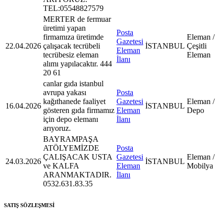
TEL:05548827579
MERTER de fermuar
üretimi yapan
Posta
firmamıza üretimde
Eleman /
Gazetesi
22.04.2026
çalışacak tecrübeli
İSTANBUL
Çeşitli
Eleman
tecrübesiz eleman
Eleman
İlanı
alımı yapılacaktır. 444
20 61
canlar gıda istanbul
avrupa yakası
Posta
kağıthanede faaliyet
Gazetesi
Eleman /
16.04.2026
İSTANBUL
gösteren gıda firmamız
Eleman
Depo
için depo elemanı
İlanı
arıyoruz.
BAYRAMPAŞA
ATÖLYEMİZDE
Posta
ÇALIŞACAK USTA
Gazetesi
Eleman /
24.03.2026
İSTANBUL
ve KALFA
Eleman
Mobilya
ARANMAKTADIR.
İlanı
0532.631.83.35
SATIŞ SÖZLEŞMESİ