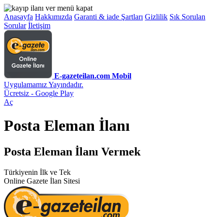
Anasayfa
Hakkımızda
Garanti & iade Şartları
Gizlilik
Sık Sorulan
Sorular
İletişim
E-gazeteilan.com Mobil
Uygulamamız Yayındadır.
Ücretsiz - Google Play
Aç
Posta Eleman İlanı
Posta Eleman İlanı Vermek
Türkiyenin İlk ve Tek
Online Gazete İlan Sitesi