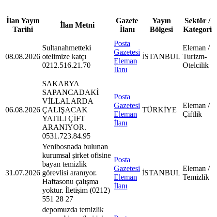
İlan Yayın
Gazete
Yayın
Sektör /
İlan Metni
Tarihi
İlanı
Bölgesi
Kategori
Posta
Sultanahmetteki
Eleman /
Gazetesi
08.08.2026
otelimize katçı
İSTANBUL
Turizm-
Eleman
0212.516.21.70
Otelcilik
İlanı
SAKARYA
SAPANCADAKİ
Posta
VİLLALARDA
Gazetesi
Eleman /
06.08.2026
ÇALIŞACAK
TÜRKİYE
Eleman
Çiftlik
YATILI ÇİFT
İlanı
ARANIYOR.
0531.723.84.95
Yenibosnada bulunan
kurumsal şirket ofisine
Posta
bayan temizlik
Gazetesi
Eleman /
31.07.2026
görevlisi aranıyor.
İSTANBUL
Eleman
Temizlik
Haftasonu çalışma
İlanı
yoktur. İletişim (0212)
551 28 27
depomuzda temizlik