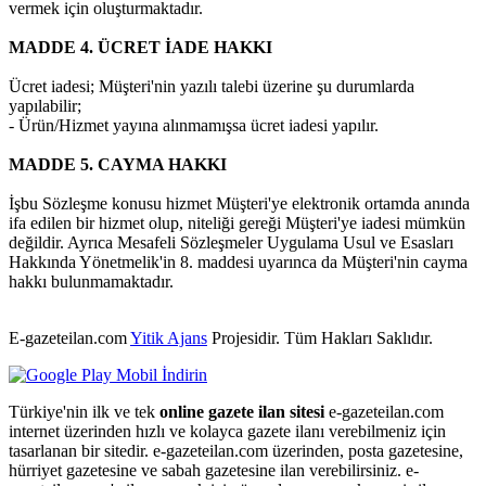
vermek için oluşturmaktadır.
MADDE 4. ÜCRET İADE HAKKI
Ücret iadesi; Müşteri'nin yazılı talebi üzerine şu durumlarda
yapılabilir;
- Ürün/Hizmet yayına alınmamışsa ücret iadesi yapılır.
MADDE 5. CAYMA HAKKI
İşbu Sözleşme konusu hizmet Müşteri'ye elektronik ortamda anında
ifa edilen bir hizmet olup, niteliği gereği Müşteri'ye iadesi mümkün
değildir. Ayrıca Mesafeli Sözleşmeler Uygulama Usul ve Esasları
Hakkında Yönetmelik'in 8. maddesi uyarınca da Müşteri'nin cayma
hakkı bulunmamaktadır.
E-gazeteilan.com
Yitik Ajans
Projesidir.
Tüm Hakları Saklıdır.
Türkiye'nin ilk ve tek
online gazete ilan sitesi
e-gazeteilan.com
internet üzerinden hızlı ve kolayca gazete ilanı verebilmeniz için
tasarlanan bir sitedir. e-gazeteilan.com üzerinden, posta gazetesine,
hürriyet gazetesine ve sabah gazetesine ilan verebilirsiniz. e-