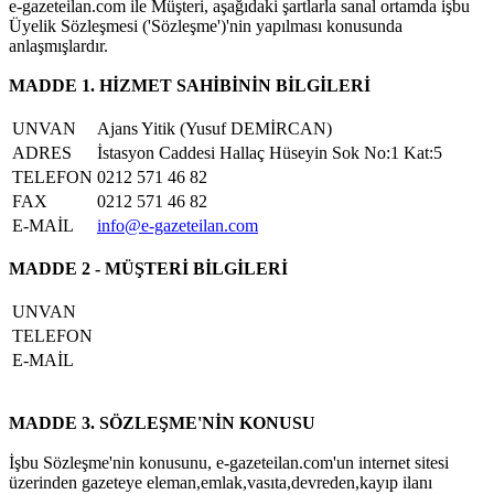
e-gazeteilan.com ile Müşteri, aşağıdaki şartlarla sanal ortamda işbu
Üyelik Sözleşmesi ('Sözleşme')'nin yapılması konusunda
anlaşmışlardır.
MADDE 1. HİZMET SAHİBİNİN BİLGİLERİ
UNVAN
Ajans Yitik (Yusuf DEMİRCAN)
ADRES
İstasyon Caddesi Hallaç Hüseyin Sok No:1 Kat:5
TELEFON
0212 571 46 82
FAX
0212 571 46 82
E-MAİL
info@e-gazeteilan.com
MADDE 2 - MÜŞTERİ BİLGİLERİ
UNVAN
TELEFON
E-MAİL
MADDE 3. SÖZLEŞME'NİN KONUSU
İşbu Sözleşme'nin konusunu, e-gazeteilan.com'un internet sitesi
üzerinden gazeteye eleman,emlak,vasıta,devreden,kayıp ilanı