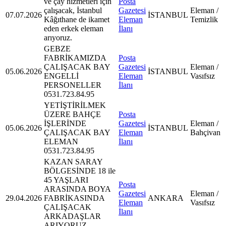
ve çay hizmetleri için
Posta
çalışacak, İstanbul
Gazetesi
Eleman /
07.07.2026
İSTANBUL
Kâğıthane de ikamet
Eleman
Temizlik
eden erkek eleman
İlanı
arıyoruz.
GEBZE
FABRİKAMIZDA
Posta
ÇALIŞACAK BAY
Gazetesi
Eleman /
05.06.2026
İSTANBUL
ENGELLİ
Eleman
Vasıfsız
PERSONELLER
İlanı
0531.723.84.95
YETİŞTİRİLMEK
ÜZERE BAHÇE
Posta
İŞLERİNDE
Gazetesi
Eleman /
05.06.2026
İSTANBUL
ÇALIŞACAK BAY
Eleman
Bahçivan
ELEMAN
İlanı
0531.723.84.95
KAZAN SARAY
BÖLGESİNDE 18 ile
45 YAŞLARI
Posta
ARASINDA BOYA
Gazetesi
Eleman /
29.04.2026
FABRİKASINDA
ANKARA
Eleman
Vasıfsız
ÇALIŞACAK
İlanı
ARKADAŞLAR
ARIYORUZ.