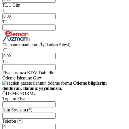
TL
1 Gün
TL
Elemanuzmani.com
(İş İlanları Sitesi)
TL
Fiyatlarımıza KDV Dahildir
Ödeme İşlemine Git
Ödeme bilgilerini
doldurun. İlanınız yayınlansın.
ÖDEME FORMU
Toplam Fiyat :
İsim Soyisim
(*)
Telefon
(*)