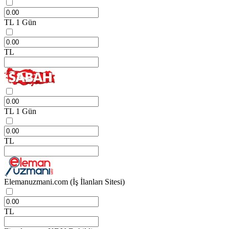
TL
1 Gün
TL
TL
1 Gün
TL
Elemanuzmani.com
(İş İlanları Sitesi)
TL