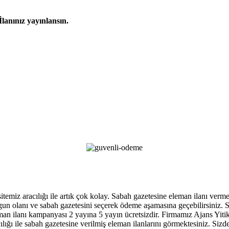
İlanınız yayınlansın.
 sitemiz aracılığı ile artık çok kolay. Sabah gazetesine eleman ilanı ver
, uygun olanı ve sabah gazetesini seçerek ödeme aşamasına geçebilirsiniz
an ilanı kampanyası 2 yayına 5 yayın ücretsizdir. Firmamız Ajans Yitik ga
ığı ile sabah gazetesine verilmiş eleman ilanlarını görmektesiniz. Sizde