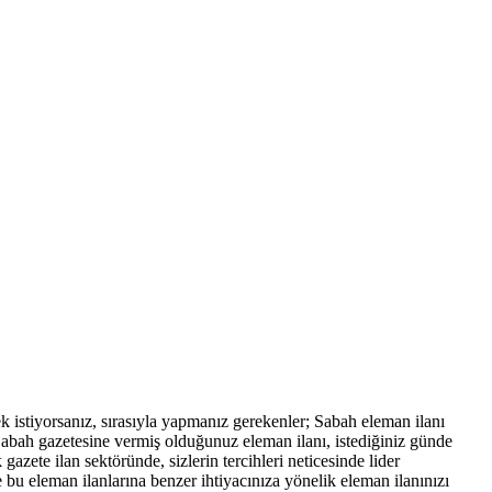
mek istiyorsanız, sırasıyla yapmanız gerekenler; Sabah eleman ilanı
. Sabah gazetesine vermiş olduğunuz eleman ilanı, istediğiniz günde
zete ilan sektöründe, sizlerin tercihleri neticesinde lider
 bu eleman ilanlarına benzer ihtiyacınıza yönelik eleman ilanınızı