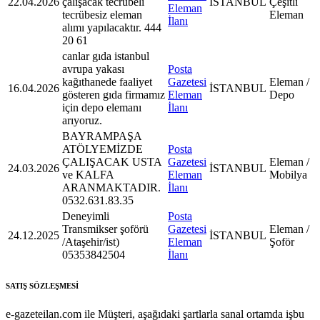
22.04.2026
çalışacak tecrübeli
İSTANBUL
Çeşitli
Eleman
tecrübesiz eleman
Eleman
İlanı
alımı yapılacaktır. 444
20 61
canlar gıda istanbul
avrupa yakası
Posta
kağıthanede faaliyet
Gazetesi
Eleman /
16.04.2026
İSTANBUL
gösteren gıda firmamız
Eleman
Depo
için depo elemanı
İlanı
arıyoruz.
BAYRAMPAŞA
ATÖLYEMİZDE
Posta
ÇALIŞACAK USTA
Gazetesi
Eleman /
24.03.2026
İSTANBUL
ve KALFA
Eleman
Mobilya
ARANMAKTADIR.
İlanı
0532.631.83.35
Deneyimli
Posta
Transmikser şoförü
Gazetesi
Eleman /
24.12.2025
İSTANBUL
/Ataşehir/ist)
Eleman
Şoför
05353842504
İlanı
SATIŞ SÖZLEŞMESİ
e-gazeteilan.com ile Müşteri, aşağıdaki şartlarla sanal ortamda işbu