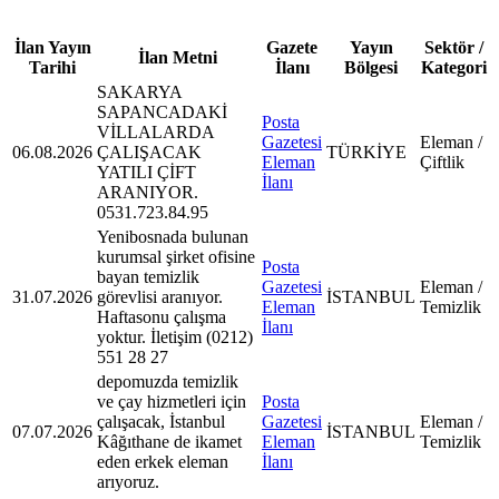
İlan Yayın
Gazete
Yayın
Sektör /
İlan Metni
Tarihi
İlanı
Bölgesi
Kategori
SAKARYA
SAPANCADAKİ
Posta
VİLLALARDA
Gazetesi
Eleman /
06.08.2026
ÇALIŞACAK
TÜRKİYE
Eleman
Çiftlik
YATILI ÇİFT
İlanı
ARANIYOR.
0531.723.84.95
Yenibosnada bulunan
kurumsal şirket ofisine
Posta
bayan temizlik
Gazetesi
Eleman /
31.07.2026
görevlisi aranıyor.
İSTANBUL
Eleman
Temizlik
Haftasonu çalışma
İlanı
yoktur. İletişim (0212)
551 28 27
depomuzda temizlik
ve çay hizmetleri için
Posta
çalışacak, İstanbul
Gazetesi
Eleman /
07.07.2026
İSTANBUL
Kâğıthane de ikamet
Eleman
Temizlik
eden erkek eleman
İlanı
arıyoruz.