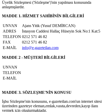
Üyelik Sözleşmesi ('Sözleşme')'nin yapılması konusunda
anlaşmışlardır.
MADDE 1. HİZMET SAHİBİNİN BİLGİLERİ
UNVAN
Ajans Yitik (Yusuf DEMİRCAN)
ADRES
İstasyon Caddesi Hallaç Hüseyin Sok No:1 Kat:5
TELEFON
0212 571 46 82
FAX
0212 571 46 82
E-MAİL
info@e-gazeteilan.com
MADDE 2 - MÜŞTERİ BİLGİLERİ
UNVAN
TELEFON
E-MAİL
MADDE 3. SÖZLEŞME'NİN KONUSU
İşbu Sözleşme'nin konusunu, e-gazeteilan.com'un internet sitesi
üzerinden gazeteye eleman,emlak,vasıta,devreden,kayıp ilanı
vermek için oluşturmaktadır.