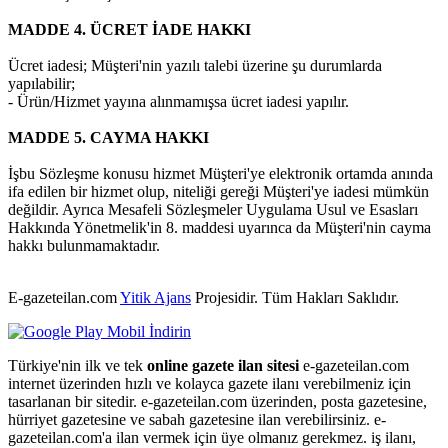
MADDE 4. ÜCRET İADE HAKKI
Ücret iadesi; Müşteri'nin yazılı talebi üzerine şu durumlarda
yapılabilir;
- Ürün/Hizmet yayına alınmamışsa ücret iadesi yapılır.
MADDE 5. CAYMA HAKKI
İşbu Sözleşme konusu hizmet Müşteri'ye elektronik ortamda anında
ifa edilen bir hizmet olup, niteliği gereği Müşteri'ye iadesi mümkün
değildir. Ayrıca Mesafeli Sözleşmeler Uygulama Usul ve Esasları
Hakkında Yönetmelik'in 8. maddesi uyarınca da Müşteri'nin cayma
hakkı bulunmamaktadır.
E-gazeteilan.com
Yitik Ajans
Projesidir.
Tüm Hakları Saklıdır.
Türkiye'nin ilk ve tek
online gazete ilan sitesi
e-gazeteilan.com
internet üzerinden hızlı ve kolayca gazete ilanı verebilmeniz için
tasarlanan bir sitedir. e-gazeteilan.com üzerinden, posta gazetesine,
hürriyet gazetesine ve sabah gazetesine ilan verebilirsiniz. e-
gazeteilan.com'a ilan vermek için üye olmanız gerekmez. iş ilanı,