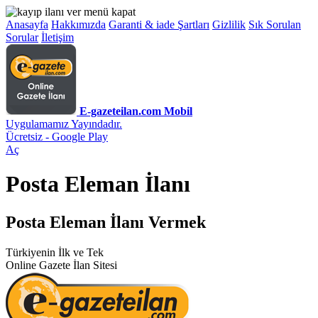
Anasayfa
Hakkımızda
Garanti & iade Şartları
Gizlilik
Sık Sorulan
Sorular
İletişim
E-gazeteilan.com Mobil
Uygulamamız Yayındadır.
Ücretsiz - Google Play
Aç
Posta Eleman İlanı
Posta Eleman İlanı Vermek
Türkiyenin İlk ve Tek
Online Gazete İlan Sitesi