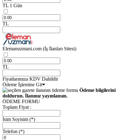
TL
1 Gün
TL
Elemanuzmani.com
(İş İlanları Sitesi)
TL
Fiyatlarımıza KDV Dahildir
Ödeme İşlemine Git
Ödeme bilgilerini
doldurun. İlanınız yayınlansın.
ÖDEME FORMU
Toplam Fiyat :
İsim Soyisim
(*)
Telefon
(*)