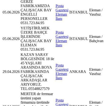
GEBZE
FABRİKAMIZDA
Posta
ÇALIŞACAK BAY
Gazetesi
Eleman /
05.06.2026
İSTANBUL
ENGELLİ
Eleman
Vasıfsız
PERSONELLER
İlanı
0531.723.84.95
YETİŞTİRİLMEK
ÜZERE BAHÇE
Posta
İŞLERİNDE
Gazetesi
Eleman /
05.06.2026
İSTANBUL
ÇALIŞACAK BAY
Eleman
Bahçivan
ELEMAN
İlanı
0531.723.84.95
KAZAN SARAY
BÖLGESİNDE 18 ile
45 YAŞLARI
Posta
ARASINDA BOYA
Gazetesi
Eleman /
29.04.2026
FABRİKASINDA
ANKARA
Eleman
Vasıfsız
ÇALIŞACAK
İlanı
ARKADAŞLAR
ARIYORUZ.
TEL:05548827579
MERTER de fermuar
üretimi yapan
Posta
firmamıza üretimde
Eleman /
Gazetesi