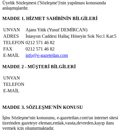
Üyelik Sözleşmesi ('Sözleşme')'nin yapılması konusunda
anlaşmışlardır.
MADDE 1. HİZMET SAHİBİNİN BİLGİLERİ
UNVAN
Ajans Yitik (Yusuf DEMİRCAN)
ADRES
İstasyon Caddesi Hallaç Hüseyin Sok No:1 Kat:5
TELEFON
0212 571 46 82
FAX
0212 571 46 82
E-MAİL
info@e-gazeteilan.com
MADDE 2 - MÜŞTERİ BİLGİLERİ
UNVAN
TELEFON
E-MAİL
MADDE 3. SÖZLEŞME'NİN KONUSU
İşbu Sözleşme'nin konusunu, e-gazeteilan.com'un internet sitesi
üzerinden gazeteye eleman,emlak,vasıta,devreden,kayıp ilanı
vermek için oluşturmaktadır.