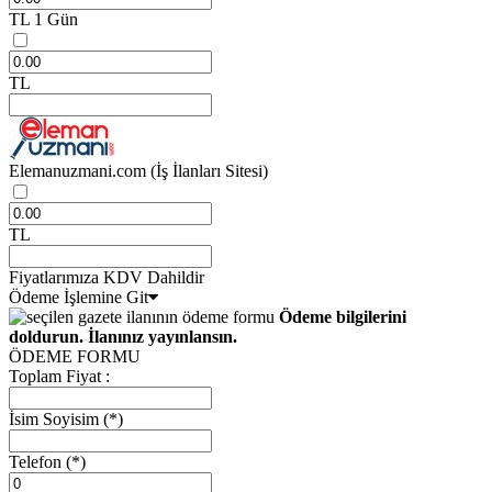
TL
1 Gün
TL
Elemanuzmani.com
(İş İlanları Sitesi)
TL
Fiyatlarımıza KDV Dahildir
Ödeme İşlemine Git
Ödeme bilgilerini
doldurun. İlanınız yayınlansın.
ÖDEME FORMU
Toplam Fiyat :
İsim Soyisim
(*)
Telefon
(*)