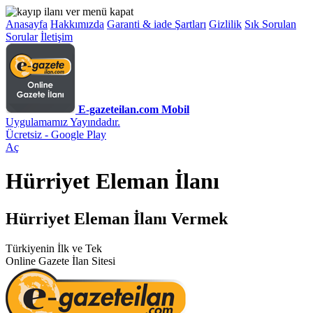
Anasayfa
Hakkımızda
Garanti & iade Şartları
Gizlilik
Sık Sorulan
Sorular
İletişim
E-gazeteilan.com Mobil
Uygulamamız Yayındadır.
Ücretsiz - Google Play
Aç
Hürriyet Eleman İlanı
Hürriyet Eleman İlanı Vermek
Türkiyenin İlk ve Tek
Online Gazete İlan Sitesi