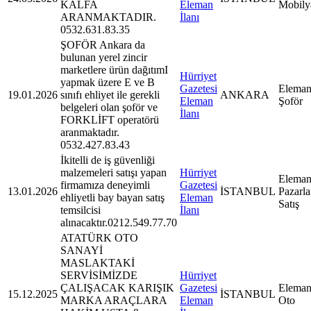
KALFA
Eleman
Mobily
ARANMAKTADIR.
İlanı
0532.631.83.35
ŞOFÖR Ankara da
bulunan yerel zincir
marketlere ürün dağıtımI
Hürriyet
yapmak üzere E ve B
Gazetesi
Eleman
19.01.2026
sınıfı ehliyet ile gerekli
ANKARA
Eleman
Şoför
belgeleri olan şoför ve
İlanı
FORKLİFT operatörü
aranmaktadır.
0532.427.83.43
İkitelli de iş güvenliği
malzemeleri satışı yapan
Hürriyet
Eleman
firmamıza deneyimli
Gazetesi
13.01.2026
İSTANBUL
Pazarl
ehliyetli bay bayan satış
Eleman
Satış
temsilcisi
İlanı
alınacaktır.0212.549.77.70
ATATÜRK OTO
SANAYİ
MASLAKTAKİ
SERVİSİMİZDE
Hürriyet
ÇALIŞACAK KARIŞIK
Gazetesi
Eleman
15.12.2025
İSTANBUL
MARKA ARAÇLARA
Eleman
Oto