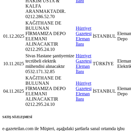
HAKİM USTA &
İlanı
KALFA
ARANMAKTADIR.
0212.286.52.70
KAĞITHANE DE
BULUNAN
Hürriyet
FİRMAMIZA DEPO
Gazetesi
Eleman
01.12.2025
İSTANBUL
ELEMANI
Eleman
Depo
ALINACAKTIR
İlanı
0212.295.24.10
Sivas Hastane şantiyemize
Hürriyet
tecrübeli elektrik
Gazetesi
Eleman
10.11.2025
TÜRKİYE
mühendisi alınacaktır
Eleman
Elektri
0532.171.32.85
İlanı
KAĞITHANE DE
BULUNAN
Hürriyet
FİRMAMIZA DEPO
Gazetesi
Eleman
04.11.2025
İSTANBUL
ELEMANI
Eleman
Depo
ALINACAKTIR
İlanı
0212.295.24.10
SATIŞ SÖZLEŞMESİ
e-gazeteilan.com ile Müşteri, aşağıdaki şartlarla sanal ortamda işbu