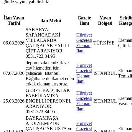
günde yayınlayabilirsiniz.
İlan Yayın
Gazete
Yayın
Sektör
İlan Metni
Tarihi
İlanı
Bölgesi
Kateg
SAKARYA
SAPANCADAKİ
Hürriyet
VİLLALARDA
Gazetesi
Eleman
06.08.2026
TÜRKİYE
ÇALIŞACAK YATILI
Eleman
Çiftlik
ÇİFT ARANIYOR.
İlanı
0531.723.84.95
depomuzda temizlik ve
Hürriyet
çay hizmetleri için
Gazetesi
Eleman
07.07.2026
çalışacak, İstanbul
İSTANBUL
Eleman
Temizl
Kâğıthane de ikamet eden
İlanı
erkek eleman arıyoruz.
GEBZE BALÇIKTAKİ
Hürriyet
FABRİKAMIZA
Gazetesi
Eleman
25.03.2026
ENGELLİ PERSONEL
İSTANBUL
Eleman
Vasıfsı
ARANIYOR.
İlanı
0531.723.84.95
BAYRAMPAŞA
ATÖLYEMİZDE
Hürriyet
ÇALIŞACAK USTA ve
Gazetesi
Eleman
24.03.2026
İSTANBUL