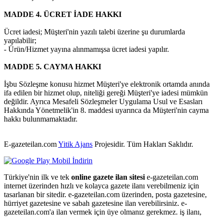
MADDE 4. ÜCRET İADE HAKKI
Ücret iadesi; Müşteri'nin yazılı talebi üzerine şu durumlarda
yapılabilir;
- Ürün/Hizmet yayına alınmamışsa ücret iadesi yapılır.
MADDE 5. CAYMA HAKKI
İşbu Sözleşme konusu hizmet Müşteri'ye elektronik ortamda anında
ifa edilen bir hizmet olup, niteliği gereği Müşteri'ye iadesi mümkün
değildir. Ayrıca Mesafeli Sözleşmeler Uygulama Usul ve Esasları
Hakkında Yönetmelik'in 8. maddesi uyarınca da Müşteri'nin cayma
hakkı bulunmamaktadır.
E-gazeteilan.com
Yitik Ajans
Projesidir.
Tüm Hakları Saklıdır.
Türkiye'nin ilk ve tek
online gazete ilan sitesi
e-gazeteilan.com
internet üzerinden hızlı ve kolayca gazete ilanı verebilmeniz için
tasarlanan bir sitedir. e-gazeteilan.com üzerinden, posta gazetesine,
hürriyet gazetesine ve sabah gazetesine ilan verebilirsiniz. e-
gazeteilan.com'a ilan vermek için üye olmanız gerekmez. iş ilanı,