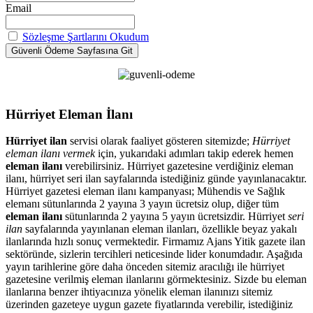
Email
Sözleşme Şartlarını Okudum
Hürriyet Eleman İlanı
Hürriyet ilan
servisi olarak faaliyet gösteren sitemizde;
Hürriyet
eleman ilanı vermek
için, yukarıdaki adımları takip ederek hemen
eleman ilanı
verebilirsiniz. Hürriyet gazetesine verdiğiniz eleman
ilanı, hürriyet seri ilan sayfalarında istediğiniz günde yayınlanacaktır.
Hürriyet gazetesi eleman ilanı kampanyası; Mühendis ve Sağlık
elemanı sütunlarında 2 yayına 3 yayın ücretsiz olup, diğer tüm
eleman ilanı
sütunlarında 2 yayına 5 yayın ücretsizdir. Hürriyet
seri
ilan
sayfalarında yayınlanan eleman ilanları, özellikle beyaz yakalı
ilanlarında hızlı sonuç vermektedir. Firmamız Ajans Yitik gazete ilan
sektöründe, sizlerin tercihleri neticesinde lider konumdadır. Aşağıda
yayın tarihlerine göre daha önceden sitemiz aracılığı ile hürriyet
gazetesine verilmiş eleman ilanlarını görmektesiniz. Sizde bu eleman
ilanlarına benzer ihtiyacınıza yönelik eleman ilanınızı sitemiz
üzerinden gazeteye uygun gazete fiyatlarında verebilir, istediğiniz