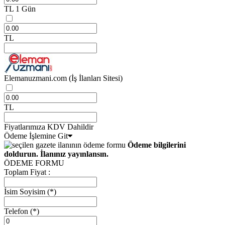
TL
1 Gün
TL
Elemanuzmani.com
(İş İlanları Sitesi)
TL
Fiyatlarımıza KDV Dahildir
Ödeme İşlemine Git
Ödeme bilgilerini
doldurun. İlanınız yayınlansın.
ÖDEME FORMU
Toplam Fiyat :
İsim Soyisim
(*)
Telefon
(*)