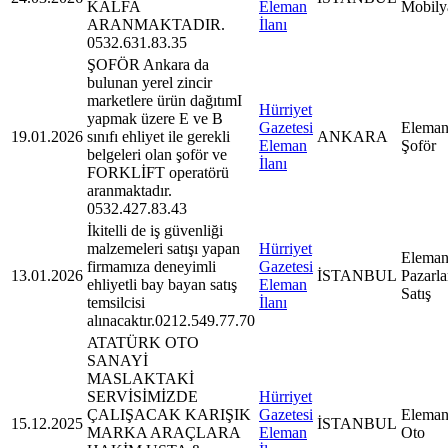
KALFA
Eleman
Mobily
ARANMAKTADIR.
İlanı
0532.631.83.35
ŞOFÖR Ankara da
bulunan yerel zincir
marketlere ürün dağıtımI
Hürriyet
yapmak üzere E ve B
Gazetesi
Eleman
19.01.2026
sınıfı ehliyet ile gerekli
ANKARA
Eleman
Şoför
belgeleri olan şoför ve
İlanı
FORKLİFT operatörü
aranmaktadır.
0532.427.83.43
İkitelli de iş güvenliği
malzemeleri satışı yapan
Hürriyet
Eleman
firmamıza deneyimli
Gazetesi
13.01.2026
İSTANBUL
Pazarl
ehliyetli bay bayan satış
Eleman
Satış
temsilcisi
İlanı
alınacaktır.0212.549.77.70
ATATÜRK OTO
SANAYİ
MASLAKTAKİ
SERVİSİMİZDE
Hürriyet
ÇALIŞACAK KARIŞIK
Gazetesi
Eleman
15.12.2025
İSTANBUL
MARKA ARAÇLARA
Eleman
Oto