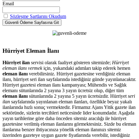
Email
Sözleşme Şartlarını Okudum
Hürriyet Eleman İlanı
Hürriyet ilan
servisi olarak faaliyet gösteren sitemizde;
Hürriyet
eleman ilanı vermek
için, yukarıdaki adımları takip ederek hemen
eleman ilanı
verebilirsiniz. Hürriyet gazetesine verdiğiniz eleman
ilanı, hürriyet seri ilan sayfalarında istediğiniz günde yayınlanacaktır.
Hürriyet gazetesi eleman ilanı kampanyası; Mühendis ve Sağlık
elemanı sütunlarında 2 yayına 3 yayın ücretsiz olup, diğer tüm
eleman ilanı
sütunlarında 2 yayına 5 yayın ücretsizdir. Hürriyet
seri
ilan
sayfalarında yayınlanan eleman ilanları, özellikle beyaz yakalı
ilanlarında hızlı sonuç vermektedir. Firmamız Ajans Yitik gazete ilan
sektöründe, sizlerin tercihleri neticesinde lider konumdadır. Aşağıda
yayın tarihlerine göre daha önceden sitemiz aracılığı ile hürriyet
gazetesine verilmiş eleman ilanlarını görmektesiniz. Sizde bu eleman
ilanlarına benzer ihtiyacınıza yönelik eleman ilanınızı sitemiz
üzerinden gazeteye uygun gazete fiyatlarında verebilir, istediğiniz