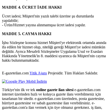
MADDE 4. ÜCRET İADE HAKKI
Ücret iadesi; Müşteri'nin yazılı talebi üzerine şu durumlarda
yapılabilir;
- Ürün/Hizmet yayına alınmamışsa ücret iadesi yapılır.
MADDE 5. CAYMA HAKKI
İşbu Sözleşme konusu hizmet Müşteri'ye elektronik ortamda anında
ifa edilen bir hizmet olup, niteliği gereği Müşteri'ye iadesi mümkün
değildir. Ayrıca Mesafeli Sözleşmeler Uygulama Usul ve Esasları
Hakkında Yönetmelik'in 8. maddesi uyarınca da Müşteri'nin cayma
hakkı bulunmamaktadır.
E-gazeteilan.com
Yitik Ajans
Projesidir.
Tüm Hakları Saklıdır.
Türkiye'nin ilk ve tek
online gazete ilan sitesi
e-gazeteilan.com
internet üzerinden hızlı ve kolayca gazete ilanı verebilmeniz için
tasarlanan bir sitedir. e-gazeteilan.com üzerinden, posta gazetesine,
hürriyet gazetesine ve sabah gazetesine ilan verebilirsiniz. e-
gazeteilan.com'a ilan vermek için üye olmanız gerekmez. iş ilanı,