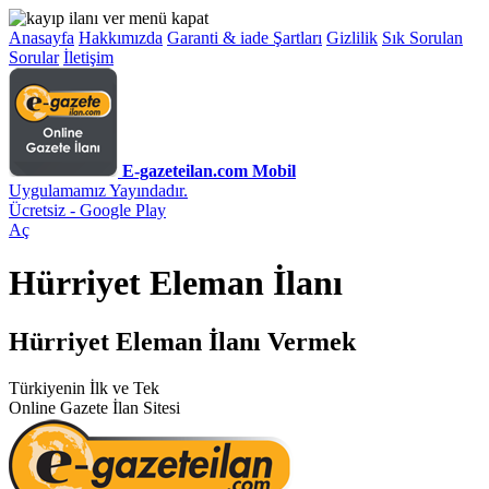
Anasayfa
Hakkımızda
Garanti & iade Şartları
Gizlilik
Sık Sorulan
Sorular
İletişim
E-gazeteilan.com Mobil
Uygulamamız Yayındadır.
Ücretsiz - Google Play
Aç
Hürriyet Eleman İlanı
Hürriyet Eleman İlanı Vermek
Türkiyenin İlk ve Tek
Online Gazete İlan Sitesi