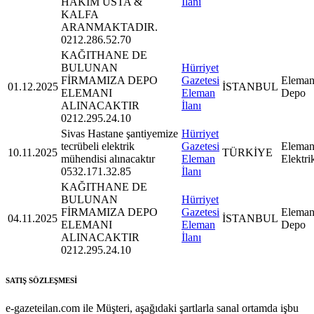
HAKİM USTA &
İlanı
KALFA
ARANMAKTADIR.
0212.286.52.70
KAĞITHANE DE
BULUNAN
Hürriyet
FİRMAMIZA DEPO
Gazetesi
Eleman
01.12.2025
İSTANBUL
ELEMANI
Eleman
Depo
ALINACAKTIR
İlanı
0212.295.24.10
Sivas Hastane şantiyemize
Hürriyet
tecrübeli elektrik
Gazetesi
Eleman
10.11.2025
TÜRKİYE
mühendisi alınacaktır
Eleman
Elektri
0532.171.32.85
İlanı
KAĞITHANE DE
BULUNAN
Hürriyet
FİRMAMIZA DEPO
Gazetesi
Eleman
04.11.2025
İSTANBUL
ELEMANI
Eleman
Depo
ALINACAKTIR
İlanı
0212.295.24.10
SATIŞ SÖZLEŞMESİ
e-gazeteilan.com ile Müşteri, aşağıdaki şartlarla sanal ortamda işbu