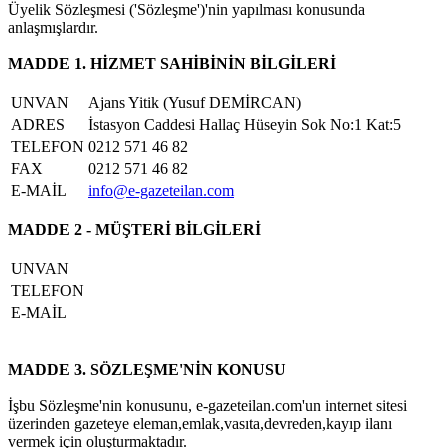
Üyelik Sözleşmesi ('Sözleşme')'nin yapılması konusunda
anlaşmışlardır.
MADDE 1. HİZMET SAHİBİNİN BİLGİLERİ
UNVAN
Ajans Yitik (Yusuf DEMİRCAN)
ADRES
İstasyon Caddesi Hallaç Hüseyin Sok No:1 Kat:5
TELEFON
0212 571 46 82
FAX
0212 571 46 82
E-MAİL
info@e-gazeteilan.com
MADDE 2 - MÜŞTERİ BİLGİLERİ
UNVAN
TELEFON
E-MAİL
MADDE 3. SÖZLEŞME'NİN KONUSU
İşbu Sözleşme'nin konusunu, e-gazeteilan.com'un internet sitesi
üzerinden gazeteye eleman,emlak,vasıta,devreden,kayıp ilanı
vermek için oluşturmaktadır.