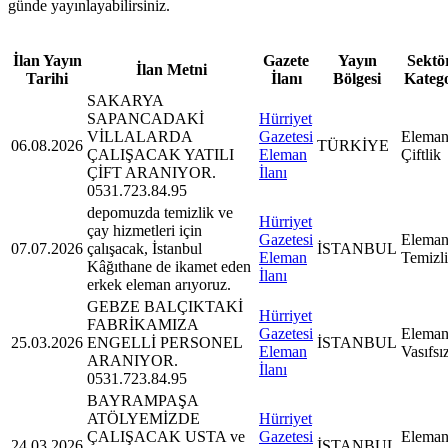
günde yayınlayabilirsiniz.
İlan Yayın
Gazete
Yayın
Sektör
İlan Metni
Tarihi
İlanı
Bölgesi
Kateg
SAKARYA
SAPANCADAKİ
Hürriyet
VİLLALARDA
Gazetesi
Eleman
06.08.2026
TÜRKİYE
ÇALIŞACAK YATILI
Eleman
Çiftlik
ÇİFT ARANIYOR.
İlanı
0531.723.84.95
depomuzda temizlik ve
Hürriyet
çay hizmetleri için
Gazetesi
Eleman
07.07.2026
çalışacak, İstanbul
İSTANBUL
Eleman
Temizl
Kâğıthane de ikamet eden
İlanı
erkek eleman arıyoruz.
GEBZE BALÇIKTAKİ
Hürriyet
FABRİKAMIZA
Gazetesi
Eleman
25.03.2026
ENGELLİ PERSONEL
İSTANBUL
Eleman
Vasıfsı
ARANIYOR.
İlanı
0531.723.84.95
BAYRAMPAŞA
ATÖLYEMİZDE
Hürriyet
ÇALIŞACAK USTA ve
Gazetesi
Eleman
24.03.2026
İSTANBUL