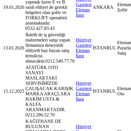
yapmak üzere E ve B
Gazetesi
Eleman
19.01.2026
sınıfı ehliyet ile gerekli
ANKARA
Eleman
Şoför
belgeleri olan şoför ve
İlanı
FORKLİFT operatörü
aranmaktadır.
0532.427.83.43
İkitelli de iş güvenliği
malzemeleri satışı yapan
Hürriyet
Eleman
firmamıza deneyimli
Gazetesi
13.01.2026
İSTANBUL
Pazarl
ehliyetli bay bayan satış
Eleman
Satış
temsilcisi
İlanı
alınacaktır.0212.549.77.70
ATATÜRK OTO
SANAYİ
MASLAKTAKİ
SERVİSİMİZDE
Hürriyet
ÇALIŞACAK KARIŞIK
Gazetesi
Eleman
15.12.2025
İSTANBUL
MARKA ARAÇLARA
Eleman
Oto
HAKİM USTA &
İlanı
KALFA
ARANMAKTADIR.
0212.286.52.70
KAĞITHANE DE
BULUNAN
Hürriyet