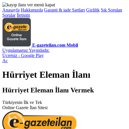
Anasayfa
Hakkımızda
Garanti & iade Şartları
Gizlilik
Sık Sorulan
Sorular
İletişim
E-gazeteilan.com Mobil
Uygulamamız Yayındadır.
Ücretsiz - Google Play
Aç
Hürriyet Eleman İlanı
Hürriyet Eleman İlanı Vermek
Türkiyenin İlk ve Tek
Online Gazete İlan Sitesi