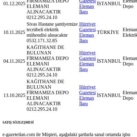
FİRMAMIZA DEPO
Gazetesi
Eleman
01.12.2025
İSTANBUL
ELEMANI
Eleman
Depo
ALINACAKTIR
İlanı
0212.295.24.10
Sivas Hastane şantiyemize
Hürriyet
tecrübeli elektrik
Gazetesi
Eleman
10.11.2025
TÜRKİYE
mühendisi alınacaktır
Eleman
Elektri
0532.171.32.85
İlanı
KAĞITHANE DE
BULUNAN
Hürriyet
FİRMAMIZA DEPO
Gazetesi
Eleman
04.11.2025
İSTANBUL
ELEMANI
Eleman
Depo
ALINACAKTIR
İlanı
0212.295.24.10
KAĞITHANE DE
BULUNAN
Hürriyet
FİRMAMIZA DEPO
Gazetesi
Eleman
13.10.2025
İSTANBUL
ELEMANI
Eleman
Depo
ALINACAKTIR
İlanı
0212.295.24.10
SATIŞ SÖZLEŞMESİ
e-gazeteilan.com ile Müşteri, aşağıdaki şartlarla sanal ortamda işbu