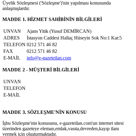
Üyelik Sözleşmesi ('Sözleşme')'nin yapılması konusunda
anlaşmışlardır.
MADDE 1. HİZMET SAHİBİNİN BİLGİLERİ
UNVAN
Ajans Yitik (Yusuf DEMİRCAN)
ADRES
İstasyon Caddesi Hallaç Hüseyin Sok No:1 Kat:5
TELEFON
0212 571 46 82
FAX
0212 571 46 82
E-MAİL
info@e-gazeteilan.com
MADDE 2 - MÜŞTERİ BİLGİLERİ
UNVAN
TELEFON
E-MAİL
MADDE 3. SÖZLEŞME'NİN KONUSU
İşbu Sözleşme'nin konusunu, e-gazeteilan.com'un internet sitesi
üzerinden gazeteye eleman,emlak,vasıta,devreden,kayıp ilanı
vermek için oluşturmaktadır.