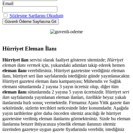
Email
Sözleşme Şartlarını Okudum
Hürriyet Eleman İlanı
Hürriyet ilan
servisi olarak faaliyet gösteren sitemizde;
Hürriyet
eleman ilanı vermek
için, yukarıdaki adımları takip ederek hemen
eleman ilanı
verebilirsiniz. Hürriyet gazetesine verdiğiniz eleman
ilanı, hürriyet seri ilan sayfalarında istediğiniz günde yayınlanacaktır.
Hürriyet gazetesi eleman ilanı kampanyası; Mühendis ve Sağlık
elemanı sütunlarında 2 yayına 3 yayın ücretsiz olup, diğer tüm
eleman ilanı
sütunlarında 2 yayına 5 yayın ücretsizdir. Hürriyet
seri
ilan
sayfalarında yayınlanan eleman ilanları, özellikle beyaz yakalı
ilanlarında hızlı sonuç vermektedir. Firmamız Ajans Yitik gazete ilan
sektöründe, sizlerin tercihleri neticesinde lider konumdadır. Aşağıda
yayın tarihlerine göre daha önceden sitemiz aracılığı ile hürriyet
gazetesine verilmiş eleman ilanlarını görmektesiniz. Sizde bu eleman
ilanlarına benzer ihtiyacınıza yönelik eleman ilanınızı sitemiz
üzerinden gazeteye uygun gazete fiyatlarında verebilir, istediğiniz