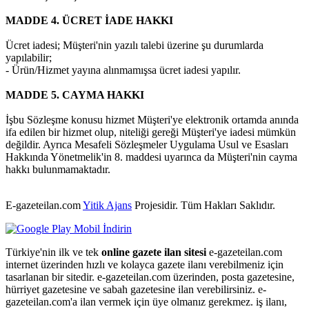
MADDE 4. ÜCRET İADE HAKKI
Ücret iadesi; Müşteri'nin yazılı talebi üzerine şu durumlarda
yapılabilir;
- Ürün/Hizmet yayına alınmamışsa ücret iadesi yapılır.
MADDE 5. CAYMA HAKKI
İşbu Sözleşme konusu hizmet Müşteri'ye elektronik ortamda anında
ifa edilen bir hizmet olup, niteliği gereği Müşteri'ye iadesi mümkün
değildir. Ayrıca Mesafeli Sözleşmeler Uygulama Usul ve Esasları
Hakkında Yönetmelik'in 8. maddesi uyarınca da Müşteri'nin cayma
hakkı bulunmamaktadır.
E-gazeteilan.com
Yitik Ajans
Projesidir.
Tüm Hakları Saklıdır.
Türkiye'nin ilk ve tek
online gazete ilan sitesi
e-gazeteilan.com
internet üzerinden hızlı ve kolayca gazete ilanı verebilmeniz için
tasarlanan bir sitedir. e-gazeteilan.com üzerinden, posta gazetesine,
hürriyet gazetesine ve sabah gazetesine ilan verebilirsiniz. e-
gazeteilan.com'a ilan vermek için üye olmanız gerekmez. iş ilanı,