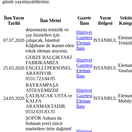
günde yayınlayabilirsiniz.
İlan Yayın
Gazete
Yayın
Sektör
İlan Metni
Tarihi
İlanı
Bölgesi
Kateg
depomuzda temizlik ve
Hürriyet
çay hizmetleri için
Gazetesi
Eleman
07.07.2026
çalışacak, İstanbul
İSTANBUL
Eleman
Temizl
Kâğıthane de ikamet eden
İlanı
erkek eleman arıyoruz.
GEBZE BALÇIKTAKİ
Hürriyet
FABRİKAMIZA
Gazetesi
Eleman
25.03.2026
ENGELLİ PERSONEL
İSTANBUL
Eleman
Vasıfsı
ARANIYOR.
İlanı
0531.723.84.95
BAYRAMPAŞA
ATÖLYEMİZDE
Hürriyet
ÇALIŞACAK USTA ve
Gazetesi
Eleman
24.03.2026
İSTANBUL
KALFA
Eleman
Mobily
ARANMAKTADIR.
İlanı
0532.631.83.35
ŞOFÖR Ankara da
bulunan yerel zincir
marketlere ürün dağıtımI
Hürriyet