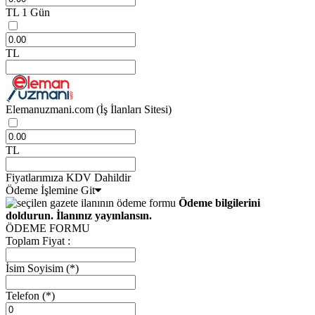
TL
1 Gün
TL
Elemanuzmani.com
(İş İlanları Sitesi)
TL
Fiyatlarımıza KDV Dahildir
Ödeme İşlemine Git
Ödeme bilgilerini
doldurun. İlanınız yayınlansın.
ÖDEME FORMU
Toplam Fiyat :
İsim Soyisim
(*)
Telefon
(*)