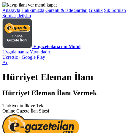
Anasayfa
Hakkımızda
Garanti & iade Şartları
Gizlilik
Sık Sorulan
Sorular
İletişim
E-gazeteilan.com Mobil
Uygulamamız Yayındadır.
Ücretsiz - Google Play
Aç
Hürriyet Eleman İlanı
Hürriyet Eleman İlanı Vermek
Türkiyenin İlk ve Tek
Online Gazete İlan Sitesi