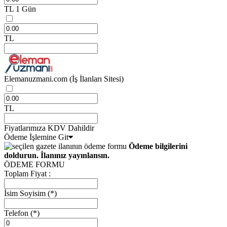
TL
1 Gün
TL
Elemanuzmani.com
(İş İlanları Sitesi)
TL
Fiyatlarımıza KDV Dahildir
Ödeme İşlemine Git
Ödeme bilgilerini
doldurun. İlanınız yayınlansın.
ÖDEME FORMU
Toplam Fiyat :
İsim Soyisim
(*)
Telefon
(*)