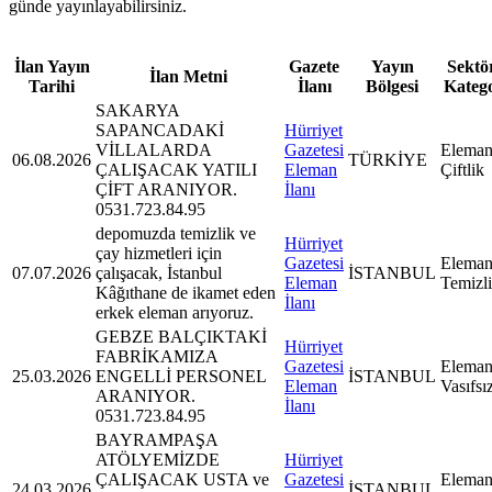
günde yayınlayabilirsiniz.
İlan Yayın
Gazete
Yayın
Sektör
İlan Metni
Tarihi
İlanı
Bölgesi
Kateg
SAKARYA
SAPANCADAKİ
Hürriyet
VİLLALARDA
Gazetesi
Eleman
06.08.2026
TÜRKİYE
ÇALIŞACAK YATILI
Eleman
Çiftlik
ÇİFT ARANIYOR.
İlanı
0531.723.84.95
depomuzda temizlik ve
Hürriyet
çay hizmetleri için
Gazetesi
Eleman
07.07.2026
çalışacak, İstanbul
İSTANBUL
Eleman
Temizl
Kâğıthane de ikamet eden
İlanı
erkek eleman arıyoruz.
GEBZE BALÇIKTAKİ
Hürriyet
FABRİKAMIZA
Gazetesi
Eleman
25.03.2026
ENGELLİ PERSONEL
İSTANBUL
Eleman
Vasıfsı
ARANIYOR.
İlanı
0531.723.84.95
BAYRAMPAŞA
ATÖLYEMİZDE
Hürriyet
ÇALIŞACAK USTA ve
Gazetesi
Eleman
24.03.2026
İSTANBUL