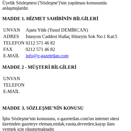
Üyelik Sözleşmesi ('Sözleşme')'nin yapılması konusunda
anlaşmışlardır.
MADDE 1. HİZMET SAHİBİNİN BİLGİLERİ
UNVAN
Ajans Yitik (Yusuf DEMİRCAN)
ADRES
İstasyon Caddesi Hallaç Hüseyin Sok No:1 Kat:5
TELEFON
0212 571 46 82
FAX
0212 571 46 82
E-MAİL
info@e-gazeteilan.com
MADDE 2 - MÜŞTERİ BİLGİLERİ
UNVAN
TELEFON
E-MAİL
MADDE 3. SÖZLEŞME'NİN KONUSU
İşbu Sözleşme'nin konusunu, e-gazeteilan.com'un internet sitesi
üzerinden gazeteye eleman,emlak,vasıta,devreden,kayıp ilanı
vermek için oluşturmaktadır.