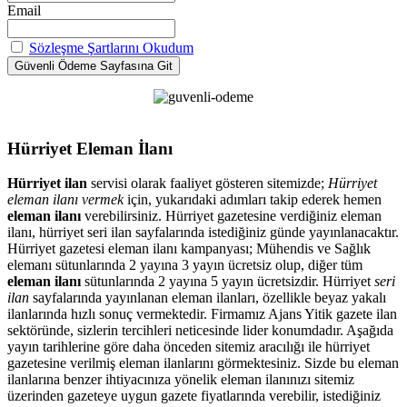
Email
Sözleşme Şartlarını Okudum
Hürriyet Eleman İlanı
Hürriyet ilan
servisi olarak faaliyet gösteren sitemizde;
Hürriyet
eleman ilanı vermek
için, yukarıdaki adımları takip ederek hemen
eleman ilanı
verebilirsiniz. Hürriyet gazetesine verdiğiniz eleman
ilanı, hürriyet seri ilan sayfalarında istediğiniz günde yayınlanacaktır.
Hürriyet gazetesi eleman ilanı kampanyası; Mühendis ve Sağlık
elemanı sütunlarında 2 yayına 3 yayın ücretsiz olup, diğer tüm
eleman ilanı
sütunlarında 2 yayına 5 yayın ücretsizdir. Hürriyet
seri
ilan
sayfalarında yayınlanan eleman ilanları, özellikle beyaz yakalı
ilanlarında hızlı sonuç vermektedir. Firmamız Ajans Yitik gazete ilan
sektöründe, sizlerin tercihleri neticesinde lider konumdadır. Aşağıda
yayın tarihlerine göre daha önceden sitemiz aracılığı ile hürriyet
gazetesine verilmiş eleman ilanlarını görmektesiniz. Sizde bu eleman
ilanlarına benzer ihtiyacınıza yönelik eleman ilanınızı sitemiz
üzerinden gazeteye uygun gazete fiyatlarında verebilir, istediğiniz