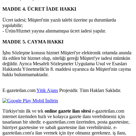
MADDE 4. ÜCRET İADE HAKKI
Ücret iadesi; Müşteri'nin yazılı talebi üzerine şu durumlarda
yapılabilir;
- Ürün/Hizmet yayına alınmamışsa ücret iadesi yapılır.
MADDE 5. CAYMA HAKKI
İşbu Sözleşme konusu hizmet Müşteri'ye elektronik ortamda anında
ifa edilen bir hizmet olup, niteliği gereği Müşteri'ye iadesi mümkün
değildir. Ayrıca Mesafeli Sözleşmeler Uygulama Usul ve Esasları
Hakkında Yönetmelik'in 8. maddesi uyarınca da Müşteri'nin cayma
hakkı bulunmamaktadır.
E-gazeteilan.com
Yitik Ajans
Projesidir.
Tüm Hakları Saklıdır.
Türkiye'nin ilk ve tek
online gazete ilan sitesi
e-gazeteilan.com
internet üzerinden hızlı ve kolayca gazete ilanı verebilmeniz için
tasarlanan bir sitedir. e-gazeteilan.com üzerinden, posta gazetesine,
hürriyet gazetesine ve sabah gazetesine ilan verebilirsiniz. e-
gazeteilan.com'a ilan vermek için üye olmanız gerekmez. iş ilanı,