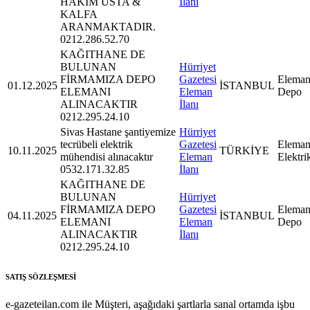
HAKİM USTA &
İlanı
KALFA
ARANMAKTADIR.
0212.286.52.70
KAĞITHANE DE
BULUNAN
Hürriyet
FİRMAMIZA DEPO
Gazetesi
Eleman
01.12.2025
İSTANBUL
ELEMANI
Eleman
Depo
ALINACAKTIR
İlanı
0212.295.24.10
Sivas Hastane şantiyemize
Hürriyet
tecrübeli elektrik
Gazetesi
Eleman
10.11.2025
TÜRKİYE
mühendisi alınacaktır
Eleman
Elektri
0532.171.32.85
İlanı
KAĞITHANE DE
BULUNAN
Hürriyet
FİRMAMIZA DEPO
Gazetesi
Eleman
04.11.2025
İSTANBUL
ELEMANI
Eleman
Depo
ALINACAKTIR
İlanı
0212.295.24.10
SATIŞ SÖZLEŞMESİ
e-gazeteilan.com ile Müşteri, aşağıdaki şartlarla sanal ortamda işbu