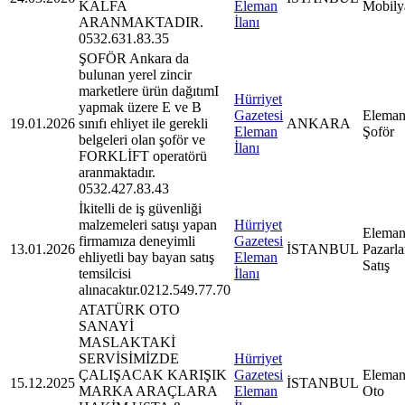
KALFA
Eleman
Mobily
ARANMAKTADIR.
İlanı
0532.631.83.35
ŞOFÖR Ankara da
bulunan yerel zincir
marketlere ürün dağıtımI
Hürriyet
yapmak üzere E ve B
Gazetesi
Eleman
19.01.2026
sınıfı ehliyet ile gerekli
ANKARA
Eleman
Şoför
belgeleri olan şoför ve
İlanı
FORKLİFT operatörü
aranmaktadır.
0532.427.83.43
İkitelli de iş güvenliği
malzemeleri satışı yapan
Hürriyet
Eleman
firmamıza deneyimli
Gazetesi
13.01.2026
İSTANBUL
Pazarl
ehliyetli bay bayan satış
Eleman
Satış
temsilcisi
İlanı
alınacaktır.0212.549.77.70
ATATÜRK OTO
SANAYİ
MASLAKTAKİ
SERVİSİMİZDE
Hürriyet
ÇALIŞACAK KARIŞIK
Gazetesi
Eleman
15.12.2025
İSTANBUL
MARKA ARAÇLARA
Eleman
Oto