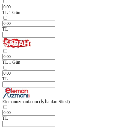
TL
1 Gün
TL
TL
1 Gün
TL
Elemanuzmani.com
(İş İlanları Sitesi)
TL