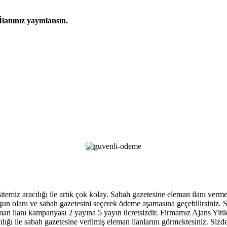
İlanınız yayınlansın.
 sitemiz aracılığı ile artık çok kolay. Sabah gazetesine eleman ilanı ver
, uygun olanı ve sabah gazetesini seçerek ödeme aşamasına geçebilirsiniz
an ilanı kampanyası 2 yayına 5 yayın ücretsizdir. Firmamız Ajans Yitik ga
ığı ile sabah gazetesine verilmiş eleman ilanlarını görmektesiniz. Sizde