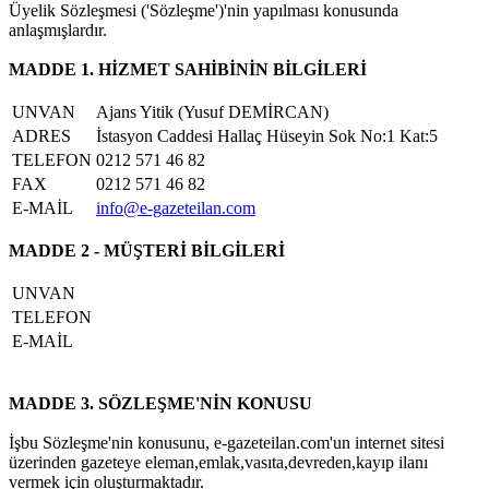
Üyelik Sözleşmesi ('Sözleşme')'nin yapılması konusunda
anlaşmışlardır.
MADDE 1. HİZMET SAHİBİNİN BİLGİLERİ
UNVAN
Ajans Yitik (Yusuf DEMİRCAN)
ADRES
İstasyon Caddesi Hallaç Hüseyin Sok No:1 Kat:5
TELEFON
0212 571 46 82
FAX
0212 571 46 82
E-MAİL
info@e-gazeteilan.com
MADDE 2 - MÜŞTERİ BİLGİLERİ
UNVAN
TELEFON
E-MAİL
MADDE 3. SÖZLEŞME'NİN KONUSU
İşbu Sözleşme'nin konusunu, e-gazeteilan.com'un internet sitesi
üzerinden gazeteye eleman,emlak,vasıta,devreden,kayıp ilanı
vermek için oluşturmaktadır.