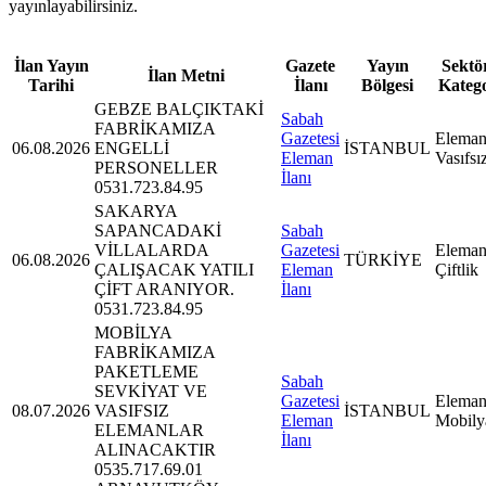
yayınlayabilirsiniz.
İlan Yayın
Gazete
Yayın
Sektör
İlan Metni
Tarihi
İlanı
Bölgesi
Kateg
GEBZE BALÇIKTAKİ
Sabah
FABRİKAMIZA
Gazetesi
Eleman
06.08.2026
ENGELLİ
İSTANBUL
Eleman
Vasıfsı
PERSONELLER
İlanı
0531.723.84.95
SAKARYA
SAPANCADAKİ
Sabah
VİLLALARDA
Gazetesi
Eleman
06.08.2026
TÜRKİYE
ÇALIŞACAK YATILI
Eleman
Çiftlik
ÇİFT ARANIYOR.
İlanı
0531.723.84.95
MOBİLYA
FABRİKAMIZA
PAKETLEME
Sabah
SEVKİYAT VE
Gazetesi
Eleman
08.07.2026
VASIFSIZ
İSTANBUL
Eleman
Mobily
ELEMANLAR
İlanı
ALINACAKTIR
0535.717.69.01