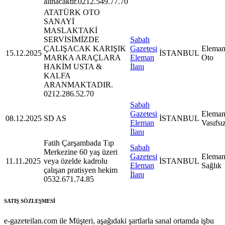
alınacaktır.0212.549.77.70
ATATÜRK OTO
SANAYİ
MASLAKTAKİ
SERVİSİMİZDE
Sabah
ÇALIŞACAK KARIŞIK
Gazetesi
Eleman
15.12.2025
İSTANBUL
MARKA ARAÇLARA
Eleman
Oto
HAKİM USTA &
İlanı
KALFA
ARANMAKTADIR.
0212.286.52.70
Sabah
Gazetesi
Eleman
08.12.2025
SD AS
İSTANBUL
Eleman
Vasıfsı
İlanı
Fatih Çarşambada Tıp
Sabah
Merkezine 60 yaş üzeri
Gazetesi
Eleman
11.11.2025
veya özelde kadrolu
İSTANBUL
Eleman
Sağlık
çalışan pratisyen hekim
İlanı
0532.671.74.85
SATIŞ SÖZLEŞMESİ
e-gazeteilan.com ile Müşteri, aşağıdaki şartlarla sanal ortamda işbu