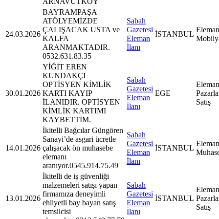
ARNAVUTKÖY
BAYRAMPAŞA
ATÖLYEMİZDE
Sabah
ÇALIŞACAK USTA ve
Gazetesi
Eleman
24.03.2026
İSTANBUL
KALFA
Eleman
Mobily
ARANMAKTADIR.
İlanı
0532.631.83.35
YİĞİT EREN
KUNDAKÇI
Sabah
OPTİSYEN KİMLİK
Eleman
Gazetesi
30.01.2026
KARTI KAYIP
EGE
Pazarl
Eleman
İLANIDIR. OPTİSYEN
Satış
İlanı
KİMLİK KARTIMI
KAYBETTİM.
İkitelli Bağcılar Güngören
Sabah
Sanayi’de asgari ücretle
Gazetesi
Eleman
14.01.2026
çalışacak ön muhasebe
İSTANBUL
Eleman
Muhas
elemanı
İlanı
aranıyor.0545.914.75.49
İkitelli de iş güvenliği
malzemeleri satışı yapan
Sabah
Eleman
firmamıza deneyimli
Gazetesi
13.01.2026
İSTANBUL
Pazarl
ehliyetli bay bayan satış
Eleman
Satış
temsilcisi
İlanı