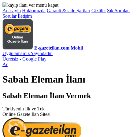
Anasayfa
Hakkımızda
Garanti & iade Şartları
Gizlilik
Sık Sorulan
Sorular
İletişim
E-gazeteilan.com Mobil
Uygulamamız Yayındadır.
Ücretsiz - Google Play
Aç
Sabah Eleman İlanı
Sabah Eleman İlanı Vermek
Türkiyenin İlk ve Tek
Online Gazete İlan Sitesi