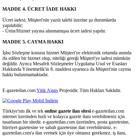
MADDE 4. ÜCRET İADE HAKKI
Ücret iadesi; Müşteri'nin yazılı talebi üzerine şu durumlarda
yapılabilir;
- Ürün/Hizmet yayına alınmamışsa ücret iadesi yapılır.
MADDE 5. CAYMA HAKKI
İşbu Sözleşme konusu hizmet Müşteri'ye elektronik ortamda anında
ifa edilen bir hizmet olup, niteliği gereği Müşteri'ye iadesi mümkün
değildir. Ayrıca Mesafeli Sözleşmeler Uygulama Usul ve Esasları
Hakkında Yönetmelik'in 8. maddesi uyarınca da Müşteri'nin cayma
hakkı bulunmamaktadır.
E-gazeteilan.com
Yitik Ajans
Projesidir.
Tüm Hakları Saklıdır.
Türkiye'nin ilk ve tek
online gazete ilan sitesi
e-gazeteilan.com
internet üzerinden hızlı ve kolayca gazete ilanı verebilmeniz için
tasarlanan bir sitedir. e-gazeteilan.com üzerinden, posta gazetesine,
hürriyet gazetesine ve sabah gazetesine ilan verebilirsiniz. e-
gazeteilan.com'a ilan vermek için üye olmanız gerekmez. iş ilanı,