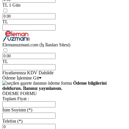
TL
1 Gün
TL
Elemanuzmani.com
(İş İlanları Sitesi)
TL
Fiyatlarımıza KDV Dahildir
Ödeme İşlemine Git
Ödeme bilgilerini
doldurun. İlanınız yayınlansın.
ÖDEME FORMU
Toplam Fiyat :
İsim Soyisim
(*)
Telefon
(*)