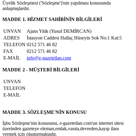
Üyelik Sözleşmesi ('Sözleşme')'nin yapılması konusunda
anlaşmışlardır.
MADDE 1. HİZMET SAHİBİNİN BİLGİLERİ
UNVAN
Ajans Yitik (Yusuf DEMİRCAN)
ADRES
İstasyon Caddesi Hallaç Hüseyin Sok No:1 Kat:5
TELEFON
0212 571 46 82
FAX
0212 571 46 82
E-MAİL
info@e-gazeteilan.com
MADDE 2 - MÜŞTERİ BİLGİLERİ
UNVAN
TELEFON
E-MAİL
MADDE 3. SÖZLEŞME'NİN KONUSU
İşbu Sözleşme'nin konusunu, e-gazeteilan.com'un internet sitesi
üzerinden gazeteye eleman,emlak,vasıta,devreden,kayıp ilanı
vermek için oluşturmaktadır.