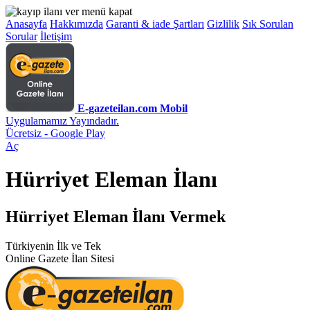
Anasayfa
Hakkımızda
Garanti & iade Şartları
Gizlilik
Sık Sorulan
Sorular
İletişim
E-gazeteilan.com Mobil
Uygulamamız Yayındadır.
Ücretsiz - Google Play
Aç
Hürriyet Eleman İlanı
Hürriyet Eleman İlanı Vermek
Türkiyenin İlk ve Tek
Online Gazete İlan Sitesi