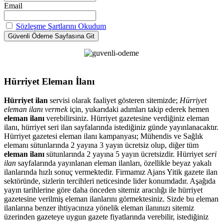
Email
Sözleşme Şartlarını Okudum
Hürriyet Eleman İlanı
Hürriyet ilan
servisi olarak faaliyet gösteren sitemizde;
Hürriyet
eleman ilanı vermek
için, yukarıdaki adımları takip ederek hemen
eleman ilanı
verebilirsiniz. Hürriyet gazetesine verdiğiniz eleman
ilanı, hürriyet seri ilan sayfalarında istediğiniz günde yayınlanacaktır.
Hürriyet gazetesi eleman ilanı kampanyası; Mühendis ve Sağlık
elemanı sütunlarında 2 yayına 3 yayın ücretsiz olup, diğer tüm
eleman ilanı
sütunlarında 2 yayına 5 yayın ücretsizdir. Hürriyet
seri
ilan
sayfalarında yayınlanan eleman ilanları, özellikle beyaz yakalı
ilanlarında hızlı sonuç vermektedir. Firmamız Ajans Yitik gazete ilan
sektöründe, sizlerin tercihleri neticesinde lider konumdadır. Aşağıda
yayın tarihlerine göre daha önceden sitemiz aracılığı ile hürriyet
gazetesine verilmiş eleman ilanlarını görmektesiniz. Sizde bu eleman
ilanlarına benzer ihtiyacınıza yönelik eleman ilanınızı sitemiz
üzerinden gazeteye uygun gazete fiyatlarında verebilir, istediğiniz