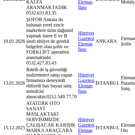
KALFA
Eleman
Mobily
ARANMAKTADIR.
İlanı
0532.631.83.35
ŞOFÖR Ankara da
bulunan yerel zincir
marketlere ürün dağıtımI
Hürriyet
yapmak üzere E ve B
Gazetesi
Eleman
19.01.2026
sınıfı ehliyet ile gerekli
ANKARA
Eleman
Şoför
belgeleri olan şoför ve
İlanı
FORKLİFT operatörü
aranmaktadır.
0532.427.83.43
İkitelli de iş güvenliği
malzemeleri satışı yapan
Hürriyet
Eleman
firmamıza deneyimli
Gazetesi
13.01.2026
İSTANBUL
Pazarl
ehliyetli bay bayan satış
Eleman
Satış
temsilcisi
İlanı
alınacaktır.0212.549.77.70
ATATÜRK OTO
SANAYİ
MASLAKTAKİ
SERVİSİMİZDE
Hürriyet
ÇALIŞACAK KARIŞIK
Gazetesi
Eleman
15.12.2025
İSTANBUL
MARKA ARAÇLARA
Eleman
Oto