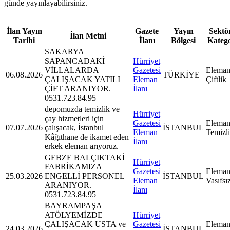
günde yayınlayabilirsiniz.
İlan Yayın
Gazete
Yayın
Sektör
İlan Metni
Tarihi
İlanı
Bölgesi
Kateg
SAKARYA
SAPANCADAKİ
Hürriyet
VİLLALARDA
Gazetesi
Eleman
06.08.2026
TÜRKİYE
ÇALIŞACAK YATILI
Eleman
Çiftlik
ÇİFT ARANIYOR.
İlanı
0531.723.84.95
depomuzda temizlik ve
Hürriyet
çay hizmetleri için
Gazetesi
Eleman
07.07.2026
çalışacak, İstanbul
İSTANBUL
Eleman
Temizl
Kâğıthane de ikamet eden
İlanı
erkek eleman arıyoruz.
GEBZE BALÇIKTAKİ
Hürriyet
FABRİKAMIZA
Gazetesi
Eleman
25.03.2026
ENGELLİ PERSONEL
İSTANBUL
Eleman
Vasıfsı
ARANIYOR.
İlanı
0531.723.84.95
BAYRAMPAŞA
ATÖLYEMİZDE
Hürriyet
ÇALIŞACAK USTA ve
Gazetesi
Eleman
24.03.2026
İSTANBUL