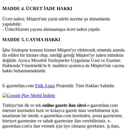
MADDE 4. ÜCRET İADE HAKKI
Ücret iadesi; Müşteri'nin yazılı talebi üzerine şu durumlarda
yapılabilir;
- Ürün/Hizmet yayına alınmamışsa ücret iadesi yapılır.
MADDE 5. CAYMA HAKKI
İşbu Sözleşme konusu hizmet Müşteri'ye elektronik ortamda anında
ifa edilen bir hizmet olup, niteliği gereği Müşteri'ye iadesi mümkün
değildir. Ayrıca Mesafeli Sözleşmeler Uygulama Usul ve Esasları
Hakkında Yönetmelik'in 8. maddesi uyarınca da Müşteri'nin cayma
hakkı bulunmamaktadır.
E-gazeteilan.com
Yitik Ajans
Projesidir.
Tüm Hakları Saklıdır.
Türkiye'nin ilk ve tek
online gazete ilan sitesi
e-gazeteilan.com
internet üzerinden hızlı ve kolayca gazete ilanı verebilmeniz için
tasarlanan bir sitedir. e-gazeteilan.com üzerinden, posta gazetesine,
hürriyet gazetesine ve sabah gazetesine ilan verebilirsiniz. e-
gazeteilan.com'a ilan vermek için üye olmanız gerekmez. iş ilanı,