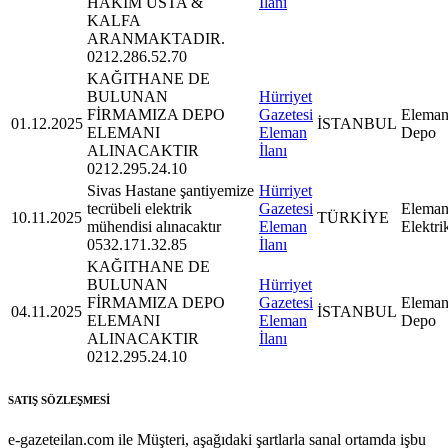
HAKİM USTA &
İlanı
KALFA
ARANMAKTADIR.
0212.286.52.70
KAĞITHANE DE
BULUNAN
Hürriyet
FİRMAMIZA DEPO
Gazetesi
Eleman
01.12.2025
İSTANBUL
ELEMANI
Eleman
Depo
ALINACAKTIR
İlanı
0212.295.24.10
Sivas Hastane şantiyemize
Hürriyet
tecrübeli elektrik
Gazetesi
Eleman
10.11.2025
TÜRKİYE
mühendisi alınacaktır
Eleman
Elektri
0532.171.32.85
İlanı
KAĞITHANE DE
BULUNAN
Hürriyet
FİRMAMIZA DEPO
Gazetesi
Eleman
04.11.2025
İSTANBUL
ELEMANI
Eleman
Depo
ALINACAKTIR
İlanı
0212.295.24.10
SATIŞ SÖZLEŞMESİ
e-gazeteilan.com ile Müşteri, aşağıdaki şartlarla sanal ortamda işbu