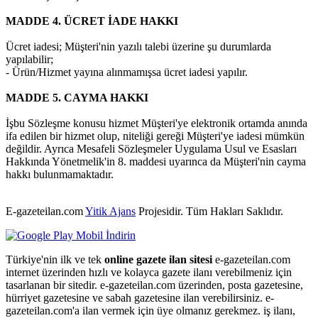
MADDE 4. ÜCRET İADE HAKKI
Ücret iadesi; Müşteri'nin yazılı talebi üzerine şu durumlarda
yapılabilir;
- Ürün/Hizmet yayına alınmamışsa ücret iadesi yapılır.
MADDE 5. CAYMA HAKKI
İşbu Sözleşme konusu hizmet Müşteri'ye elektronik ortamda anında
ifa edilen bir hizmet olup, niteliği gereği Müşteri'ye iadesi mümkün
değildir. Ayrıca Mesafeli Sözleşmeler Uygulama Usul ve Esasları
Hakkında Yönetmelik'in 8. maddesi uyarınca da Müşteri'nin cayma
hakkı bulunmamaktadır.
E-gazeteilan.com
Yitik Ajans
Projesidir.
Tüm Hakları Saklıdır.
Türkiye'nin ilk ve tek
online gazete ilan sitesi
e-gazeteilan.com
internet üzerinden hızlı ve kolayca gazete ilanı verebilmeniz için
tasarlanan bir sitedir. e-gazeteilan.com üzerinden, posta gazetesine,
hürriyet gazetesine ve sabah gazetesine ilan verebilirsiniz. e-
gazeteilan.com'a ilan vermek için üye olmanız gerekmez. iş ilanı,