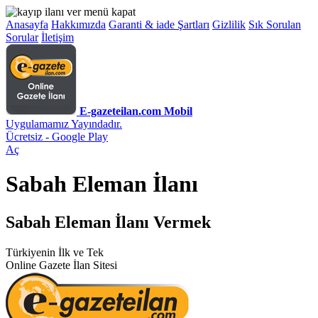
Anasayfa
Hakkımızda
Garanti & iade Şartları
Gizlilik
Sık Sorulan
Sorular
İletişim
E-gazeteilan.com Mobil
Uygulamamız Yayındadır.
Ücretsiz - Google Play
Aç
Sabah Eleman İlanı
Sabah Eleman İlanı Vermek
Türkiyenin İlk ve Tek
Online Gazete İlan Sitesi