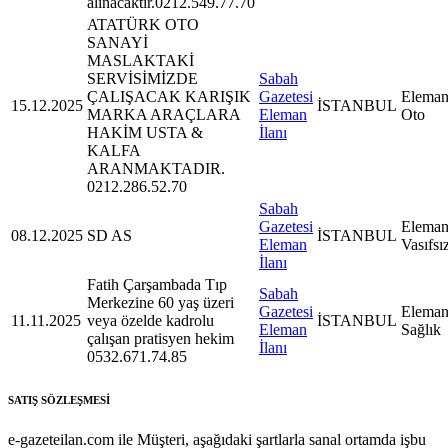
alınacaktır.0212.549.77.70
ATATÜRK OTO
SANAYİ
MASLAKTAKİ
SERVİSİMİZDE
Sabah
ÇALIŞACAK KARIŞIK
Gazetesi
Eleman
15.12.2025
İSTANBUL
MARKA ARAÇLARA
Eleman
Oto
HAKİM USTA &
İlanı
KALFA
ARANMAKTADIR.
0212.286.52.70
Sabah
Gazetesi
Eleman
08.12.2025
SD AS
İSTANBUL
Eleman
Vasıfsı
İlanı
Fatih Çarşambada Tıp
Sabah
Merkezine 60 yaş üzeri
Gazetesi
Eleman
11.11.2025
veya özelde kadrolu
İSTANBUL
Eleman
Sağlık
çalışan pratisyen hekim
İlanı
0532.671.74.85
SATIŞ SÖZLEŞMESİ
e-gazeteilan.com ile Müşteri, aşağıdaki şartlarla sanal ortamda işbu