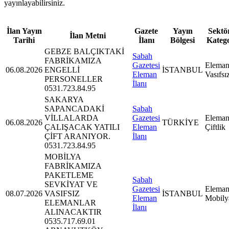
yayınlayabilirsiniz.
İlan Yayın
Gazete
Yayın
Sektör
İlan Metni
Tarihi
İlanı
Bölgesi
Kateg
GEBZE BALÇIKTAKİ
Sabah
FABRİKAMIZA
Gazetesi
Eleman
06.08.2026
ENGELLİ
İSTANBUL
Eleman
Vasıfsı
PERSONELLER
İlanı
0531.723.84.95
SAKARYA
SAPANCADAKİ
Sabah
VİLLALARDA
Gazetesi
Eleman
06.08.2026
TÜRKİYE
ÇALIŞACAK YATILI
Eleman
Çiftlik
ÇİFT ARANIYOR.
İlanı
0531.723.84.95
MOBİLYA
FABRİKAMIZA
PAKETLEME
Sabah
SEVKİYAT VE
Gazetesi
Eleman
08.07.2026
VASIFSIZ
İSTANBUL
Eleman
Mobily
ELEMANLAR
İlanı
ALINACAKTIR
0535.717.69.01