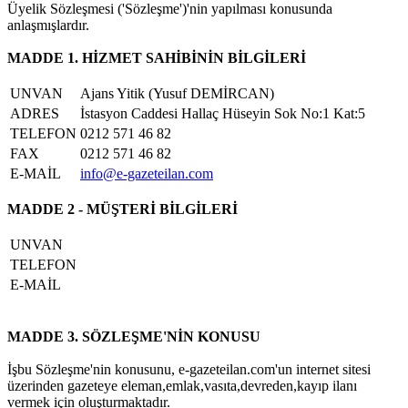
Üyelik Sözleşmesi ('Sözleşme')'nin yapılması konusunda
anlaşmışlardır.
MADDE 1. HİZMET SAHİBİNİN BİLGİLERİ
UNVAN
Ajans Yitik (Yusuf DEMİRCAN)
ADRES
İstasyon Caddesi Hallaç Hüseyin Sok No:1 Kat:5
TELEFON
0212 571 46 82
FAX
0212 571 46 82
E-MAİL
info@e-gazeteilan.com
MADDE 2 - MÜŞTERİ BİLGİLERİ
UNVAN
TELEFON
E-MAİL
MADDE 3. SÖZLEŞME'NİN KONUSU
İşbu Sözleşme'nin konusunu, e-gazeteilan.com'un internet sitesi
üzerinden gazeteye eleman,emlak,vasıta,devreden,kayıp ilanı
vermek için oluşturmaktadır.