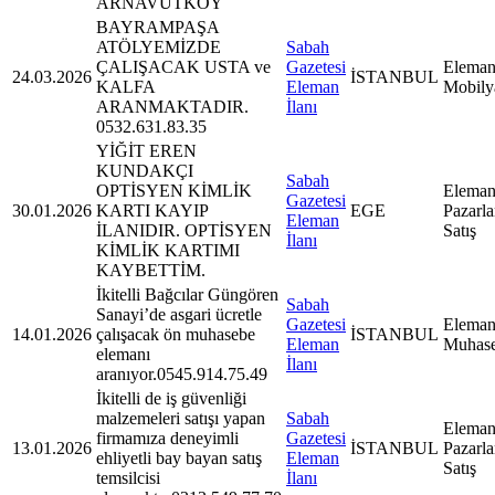
ARNAVUTKÖY
BAYRAMPAŞA
ATÖLYEMİZDE
Sabah
ÇALIŞACAK USTA ve
Gazetesi
Eleman
24.03.2026
İSTANBUL
KALFA
Eleman
Mobily
ARANMAKTADIR.
İlanı
0532.631.83.35
YİĞİT EREN
KUNDAKÇI
Sabah
OPTİSYEN KİMLİK
Eleman
Gazetesi
30.01.2026
KARTI KAYIP
EGE
Pazarl
Eleman
İLANIDIR. OPTİSYEN
Satış
İlanı
KİMLİK KARTIMI
KAYBETTİM.
İkitelli Bağcılar Güngören
Sabah
Sanayi’de asgari ücretle
Gazetesi
Eleman
14.01.2026
çalışacak ön muhasebe
İSTANBUL
Eleman
Muhas
elemanı
İlanı
aranıyor.0545.914.75.49
İkitelli de iş güvenliği
malzemeleri satışı yapan
Sabah
Eleman
firmamıza deneyimli
Gazetesi
13.01.2026
İSTANBUL
Pazarl
ehliyetli bay bayan satış
Eleman
Satış
temsilcisi
İlanı