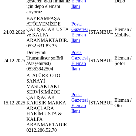
gösteren gıda firmamız
Eleman
Depo
için depo elemanı
İlanı
arıyoruz.
BAYRAMPAŞA
ATÖLYEMİZDE
Posta
ÇALIŞACAK USTA
Gazetesi
Eleman /
24.03.2026
İSTANBUL
ve KALFA
Eleman
Mobilya
ARANMAKTADIR.
İlanı
0532.631.83.35
Deneyimli
Posta
Transmikser şoförü
Gazetesi
Eleman /
24.12.2025
İSTANBUL
/Ataşehir/ist)
Eleman
Şoför
05353842504
İlanı
ATATÜRK OTO
SANAYİ
MASLAKTAKİ
SERVİSİMİZDE
Posta
ÇALIŞACAK
Gazetesi
Eleman /
15.12.2025
KARIŞIK MARKA
İSTANBUL
Eleman
Oto
ARAÇLARA
İlanı
HAKİM USTA &
KALFA
ARANMAKTADIR.
0212.286.52.70