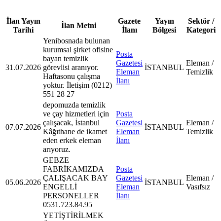
İlan Yayın
Gazete
Yayın
Sektör /
İlan Metni
Tarihi
İlanı
Bölgesi
Kategori
Yenibosnada bulunan
kurumsal şirket ofisine
Posta
bayan temizlik
Gazetesi
Eleman /
31.07.2026
görevlisi aranıyor.
İSTANBUL
Eleman
Temizlik
Haftasonu çalışma
İlanı
yoktur. İletişim (0212)
551 28 27
depomuzda temizlik
ve çay hizmetleri için
Posta
çalışacak, İstanbul
Gazetesi
Eleman /
07.07.2026
İSTANBUL
Kâğıthane de ikamet
Eleman
Temizlik
eden erkek eleman
İlanı
arıyoruz.
GEBZE
FABRİKAMIZDA
Posta
ÇALIŞACAK BAY
Gazetesi
Eleman /
05.06.2026
İSTANBUL
ENGELLİ
Eleman
Vasıfsız
PERSONELLER
İlanı
0531.723.84.95
YETİŞTİRİLMEK