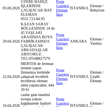
ÜZERE BAHÇE
Posta
İŞLERİNDE
Gazetesi
Eleman /
05.06.2026
İSTANBUL
ÇALIŞACAK BAY
Eleman
Bahçivan
ELEMAN
İlanı
0531.723.84.95
KAZAN SARAY
BÖLGESİNDE 18 ile
45 YAŞLARI
Posta
ARASINDA BOYA
Gazetesi
Eleman /
29.04.2026
FABRİKASINDA
ANKARA
Eleman
Vasıfsız
ÇALIŞACAK
İlanı
ARKADAŞLAR
ARIYORUZ.
TEL:05548827579
MERTER de fermuar
üretimi yapan
Posta
firmamıza üretimde
Eleman /
Gazetesi
22.04.2026
çalışacak tecrübeli
İSTANBUL
Çeşitli
Eleman
tecrübesiz eleman
Eleman
İlanı
alımı yapılacaktır. 444
20 61
canlar gıda istanbul
avrupa yakası
Posta
kağıthanede faaliyet
Gazetesi
Eleman /
16.04.2026
İSTANBUL