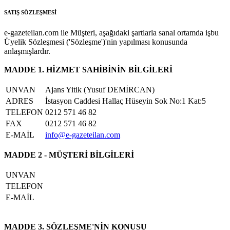
SATIŞ SÖZLEŞMESİ
e-gazeteilan.com ile Müşteri, aşağıdaki şartlarla sanal ortamda işbu
Üyelik Sözleşmesi ('Sözleşme')'nin yapılması konusunda
anlaşmışlardır.
MADDE 1. HİZMET SAHİBİNİN BİLGİLERİ
UNVAN
Ajans Yitik (Yusuf DEMİRCAN)
ADRES
İstasyon Caddesi Hallaç Hüseyin Sok No:1 Kat:5
TELEFON
0212 571 46 82
FAX
0212 571 46 82
E-MAİL
info@e-gazeteilan.com
MADDE 2 - MÜŞTERİ BİLGİLERİ
UNVAN
TELEFON
E-MAİL
MADDE 3. SÖZLEŞME'NİN KONUSU