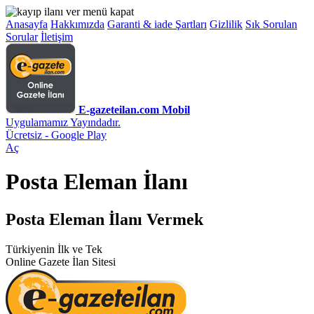
Anasayfa
Hakkımızda
Garanti & iade Şartları
Gizlilik
Sık Sorulan
Sorular
İletişim
E-gazeteilan.com Mobil
Uygulamamız Yayındadır.
Ücretsiz - Google Play
Aç
Posta Eleman İlanı
Posta Eleman İlanı Vermek
Türkiyenin İlk ve Tek
Online Gazete İlan Sitesi