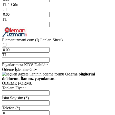
TL
1 Gün
TL
Elemanuzmani.com
(İş İlanları Sitesi)
TL
Fiyatlarımıza KDV Dahildir
Ödeme İşlemine Git
Ödeme bilgilerini
doldurun. İlanınız yayınlansın.
ÖDEME FORMU
Toplam Fiyat :
İsim Soyisim
(*)
Telefon
(*)