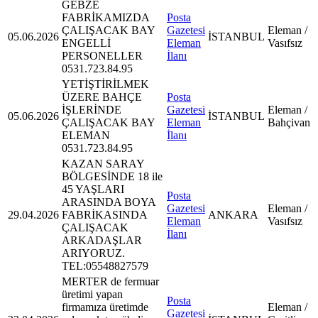
GEBZE
FABRİKAMIZDA
Posta
ÇALIŞACAK BAY
Gazetesi
Eleman /
05.06.2026
İSTANBUL
ENGELLİ
Eleman
Vasıfsız
PERSONELLER
İlanı
0531.723.84.95
YETİŞTİRİLMEK
ÜZERE BAHÇE
Posta
İŞLERİNDE
Gazetesi
Eleman /
05.06.2026
İSTANBUL
ÇALIŞACAK BAY
Eleman
Bahçivan
ELEMAN
İlanı
0531.723.84.95
KAZAN SARAY
BÖLGESİNDE 18 ile
45 YAŞLARI
Posta
ARASINDA BOYA
Gazetesi
Eleman /
29.04.2026
FABRİKASINDA
ANKARA
Eleman
Vasıfsız
ÇALIŞACAK
İlanı
ARKADAŞLAR
ARIYORUZ.
TEL:05548827579
MERTER de fermuar
üretimi yapan
Posta
firmamıza üretimde
Eleman /
Gazetesi