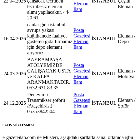
22.04.2026
çalışacak tecrübeli
İSTANBUL
Çeşitli
Eleman
tecrübesiz eleman
Eleman
İlanı
alımı yapılacaktır. 444
20 61
canlar gıda istanbul
avrupa yakası
Posta
kağıthanede faaliyet
Gazetesi
Eleman /
16.04.2026
İSTANBUL
gösteren gıda firmamız
Eleman
Depo
için depo elemanı
İlanı
arıyoruz.
BAYRAMPAŞA
ATÖLYEMİZDE
Posta
ÇALIŞACAK USTA
Gazetesi
Eleman /
24.03.2026
İSTANBUL
ve KALFA
Eleman
Mobilya
ARANMAKTADIR.
İlanı
0532.631.83.35
Deneyimli
Posta
Transmikser şoförü
Gazetesi
Eleman /
24.12.2025
İSTANBUL
/Ataşehir/ist)
Eleman
Şoför
05353842504
İlanı
SATIŞ SÖZLEŞMESİ
e-gazeteilan.com ile Müşteri, aşağıdaki şartlarla sanal ortamda işbu