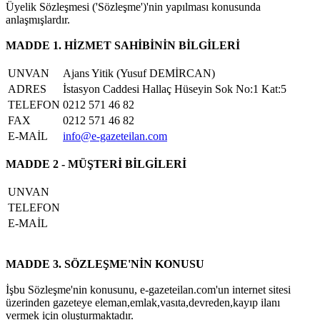
Üyelik Sözleşmesi ('Sözleşme')'nin yapılması konusunda
anlaşmışlardır.
MADDE 1. HİZMET SAHİBİNİN BİLGİLERİ
UNVAN
Ajans Yitik (Yusuf DEMİRCAN)
ADRES
İstasyon Caddesi Hallaç Hüseyin Sok No:1 Kat:5
TELEFON
0212 571 46 82
FAX
0212 571 46 82
E-MAİL
info@e-gazeteilan.com
MADDE 2 - MÜŞTERİ BİLGİLERİ
UNVAN
TELEFON
E-MAİL
MADDE 3. SÖZLEŞME'NİN KONUSU
İşbu Sözleşme'nin konusunu, e-gazeteilan.com'un internet sitesi
üzerinden gazeteye eleman,emlak,vasıta,devreden,kayıp ilanı
vermek için oluşturmaktadır.