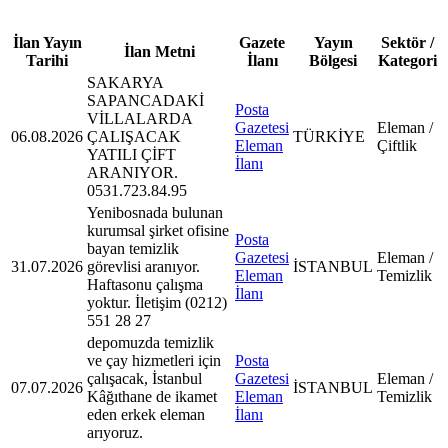
İlan Yayın
Gazete
Yayın
Sektör /
İlan Metni
Tarihi
İlanı
Bölgesi
Kategori
SAKARYA
SAPANCADAKİ
Posta
VİLLALARDA
Gazetesi
Eleman /
06.08.2026
ÇALIŞACAK
TÜRKİYE
Eleman
Çiftlik
YATILI ÇİFT
İlanı
ARANIYOR.
0531.723.84.95
Yenibosnada bulunan
kurumsal şirket ofisine
Posta
bayan temizlik
Gazetesi
Eleman /
31.07.2026
görevlisi aranıyor.
İSTANBUL
Eleman
Temizlik
Haftasonu çalışma
İlanı
yoktur. İletişim (0212)
551 28 27
depomuzda temizlik
ve çay hizmetleri için
Posta
çalışacak, İstanbul
Gazetesi
Eleman /
07.07.2026
İSTANBUL
Kâğıthane de ikamet
Eleman
Temizlik
eden erkek eleman
İlanı
arıyoruz.