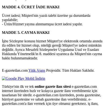
MADDE 4. ÜCRET İADE HAKKI
Ücret iadesi; Müşteri'nin yazılı talebi üzerine şu durumlarda
yapılabilir;
- Ürün/Hizmet yayına alınmamışsa ücret iadesi yapılır.
MADDE 5. CAYMA HAKKI
İşbu Sözleşme konusu hizmet Müşteri'ye elektronik ortamda anında
ifa edilen bir hizmet olup, niteliği gereği Müşteri'ye iadesi mümkün
değildir. Ayrıca Mesafeli Sözleşmeler Uygulama Usul ve Esasları
Hakkında Yönetmelik'in 8. maddesi uyarınca da Müşteri'nin cayma
hakkı bulunmamaktadır.
E-gazeteilan.com
Yitik Ajans
Projesidir.
Tüm Hakları Saklıdır.
Türkiye'nin ilk ve tek
online gazete ilan sitesi
e-gazeteilan.com
internet üzerinden hızlı ve kolayca gazete ilanı verebilmeniz için
tasarlanan bir sitedir. e-gazeteilan.com üzerinden, posta gazetesine,
hürriyet gazetesine ve sabah gazetesine ilan verebilirsiniz. e-
gazeteilan.com'a ilan vermek için üye olmanız gerekmez. iş ilanı,