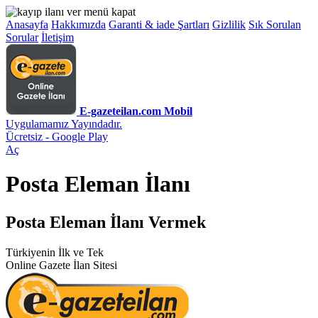
Anasayfa
Hakkımızda
Garanti & iade Şartları
Gizlilik
Sık Sorulan
Sorular
İletişim
E-gazeteilan.com Mobil
Uygulamamız Yayındadır.
Ücretsiz - Google Play
Aç
Posta Eleman İlanı
Posta Eleman İlanı Vermek
Türkiyenin İlk ve Tek
Online Gazete İlan Sitesi