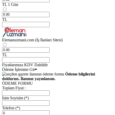
TL
1 Gün
TL
Elemanuzmani.com
(İş İlanları Sitesi)
TL
Fiyatlarımıza KDV Dahildir
Ödeme İşlemine Git
Ödeme bilgilerini
doldurun. İlanınız yayınlansın.
ÖDEME FORMU
Toplam Fiyat :
İsim Soyisim
(*)
Telefon
(*)