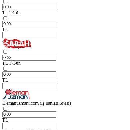
TL
1 Gün
TL
TL
1 Gün
TL
Elemanuzmani.com
(İş İlanları Sitesi)
TL