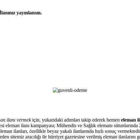
İlanınız yayınlansın.
an ilanı vermek
için, yukarıdaki adımları takip ederek hemen
eleman il
zetesi eleman ilanı kampanyası; Mühendis ve Sağlık elemanı sütunlarında 
eman ilanları, özellikle beyaz yakalı ilanlarında hızlı sonuç vermektedir
en sitemiz aracılığı ile hürriyet gazetesine verilmiş eleman ilanlarını 