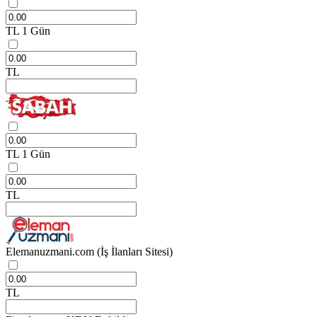
TL
1 Gün
TL
TL
1 Gün
TL
Elemanuzmani.com
(İş İlanları Sitesi)
TL