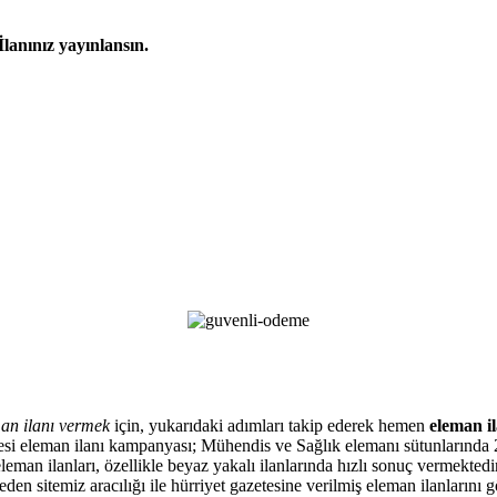
İlanınız yayınlansın.
an ilanı vermek
için, yukarıdaki adımları takip ederek hemen
eleman il
zetesi eleman ilanı kampanyası; Mühendis ve Sağlık elemanı sütunlarında 
eman ilanları, özellikle beyaz yakalı ilanlarında hızlı sonuç vermektedir
en sitemiz aracılığı ile hürriyet gazetesine verilmiş eleman ilanlarını 