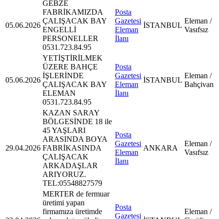
GEBZE
FABRİKAMIZDA
Posta
ÇALIŞACAK BAY
Gazetesi
Eleman /
05.06.2026
İSTANBUL
ENGELLİ
Eleman
Vasıfsız
PERSONELLER
İlanı
0531.723.84.95
YETİŞTİRİLMEK
ÜZERE BAHÇE
Posta
İŞLERİNDE
Gazetesi
Eleman /
05.06.2026
İSTANBUL
ÇALIŞACAK BAY
Eleman
Bahçivan
ELEMAN
İlanı
0531.723.84.95
KAZAN SARAY
BÖLGESİNDE 18 ile
45 YAŞLARI
Posta
ARASINDA BOYA
Gazetesi
Eleman /
29.04.2026
FABRİKASINDA
ANKARA
Eleman
Vasıfsız
ÇALIŞACAK
İlanı
ARKADAŞLAR
ARIYORUZ.
TEL:05548827579
MERTER de fermuar
üretimi yapan
Posta
firmamıza üretimde
Eleman /
Gazetesi