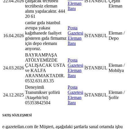
22.04.2026
çalışacak tecrübeli
İSTANBUL
Çeşitli
Eleman
tecrübesiz eleman
Eleman
İlanı
alımı yapılacaktır. 444
20 61
canlar gıda istanbul
avrupa yakası
Posta
kağıthanede faaliyet
Gazetesi
Eleman /
16.04.2026
İSTANBUL
gösteren gıda firmamız
Eleman
Depo
için depo elemanı
İlanı
arıyoruz.
BAYRAMPAŞA
ATÖLYEMİZDE
Posta
ÇALIŞACAK USTA
Gazetesi
Eleman /
24.03.2026
İSTANBUL
ve KALFA
Eleman
Mobilya
ARANMAKTADIR.
İlanı
0532.631.83.35
Deneyimli
Posta
Transmikser şoförü
Gazetesi
Eleman /
24.12.2025
İSTANBUL
/Ataşehir/ist)
Eleman
Şoför
05353842504
İlanı
SATIŞ SÖZLEŞMESİ
e-gazeteilan.com ile Müşteri, aşağıdaki şartlarla sanal ortamda işbu