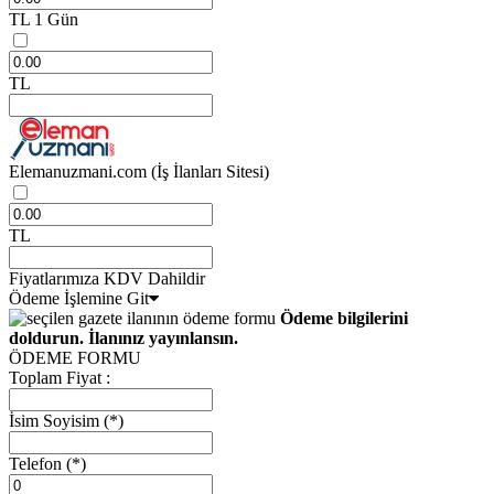
TL
1 Gün
TL
Elemanuzmani.com
(İş İlanları Sitesi)
TL
Fiyatlarımıza KDV Dahildir
Ödeme İşlemine Git
Ödeme bilgilerini
doldurun. İlanınız yayınlansın.
ÖDEME FORMU
Toplam Fiyat :
İsim Soyisim
(*)
Telefon
(*)