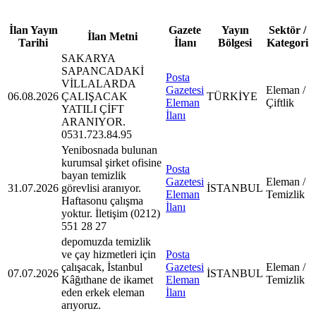
İlan Yayın
Gazete
Yayın
Sektör /
İlan Metni
Tarihi
İlanı
Bölgesi
Kategori
SAKARYA
SAPANCADAKİ
Posta
VİLLALARDA
Gazetesi
Eleman /
06.08.2026
ÇALIŞACAK
TÜRKİYE
Eleman
Çiftlik
YATILI ÇİFT
İlanı
ARANIYOR.
0531.723.84.95
Yenibosnada bulunan
kurumsal şirket ofisine
Posta
bayan temizlik
Gazetesi
Eleman /
31.07.2026
görevlisi aranıyor.
İSTANBUL
Eleman
Temizlik
Haftasonu çalışma
İlanı
yoktur. İletişim (0212)
551 28 27
depomuzda temizlik
ve çay hizmetleri için
Posta
çalışacak, İstanbul
Gazetesi
Eleman /
07.07.2026
İSTANBUL
Kâğıthane de ikamet
Eleman
Temizlik
eden erkek eleman
İlanı
arıyoruz.