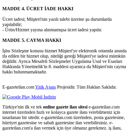
MADDE 4. ÜCRET İADE HAKKI
Ücret iadesi; Müşteri'nin yazılı talebi üzerine şu durumlarda
yapılabilir;
- Ürün/Hizmet yayına alınmamışsa ücret iadesi yapılır.
MADDE 5. CAYMA HAKKI
İşbu Sözleşme konusu hizmet Müşteri'ye elektronik ortamda anında
ifa edilen bir hizmet olup, niteliği gereği Müşteri'ye iadesi mümkün
değildir. Ayrıca Mesafeli Sözleşmeler Uygulama Usul ve Esasları
Hakkında Yönetmelik'in 8. maddesi uyarınca da Müşteri'nin cayma
hakkı bulunmamaktadır.
E-gazeteilan.com
Yitik Ajans
Projesidir.
Tüm Hakları Saklıdır.
Türkiye'nin ilk ve tek
online gazete ilan sitesi
e-gazeteilan.com
internet üzerinden hızlı ve kolayca gazete ilanı verebilmeniz için
tasarlanan bir sitedir. e-gazeteilan.com üzerinden, posta gazetesine,
hürriyet gazetesine ve sabah gazetesine ilan verebilirsiniz. e-
gazeteilan.com'a ilan vermek için üye olmanız gerekmez. iş ilanı,