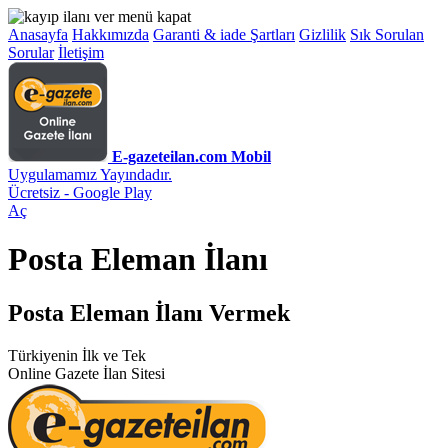
Anasayfa
Hakkımızda
Garanti & iade Şartları
Gizlilik
Sık Sorulan
Sorular
İletişim
E-gazeteilan.com Mobil
Uygulamamız Yayındadır.
Ücretsiz - Google Play
Aç
Posta Eleman İlanı
Posta Eleman İlanı Vermek
Türkiyenin İlk ve Tek
Online Gazete İlan Sitesi