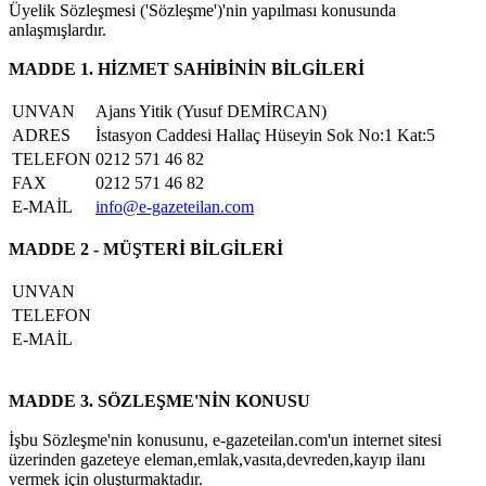
Üyelik Sözleşmesi ('Sözleşme')'nin yapılması konusunda
anlaşmışlardır.
MADDE 1. HİZMET SAHİBİNİN BİLGİLERİ
UNVAN
Ajans Yitik (Yusuf DEMİRCAN)
ADRES
İstasyon Caddesi Hallaç Hüseyin Sok No:1 Kat:5
TELEFON
0212 571 46 82
FAX
0212 571 46 82
E-MAİL
info@e-gazeteilan.com
MADDE 2 - MÜŞTERİ BİLGİLERİ
UNVAN
TELEFON
E-MAİL
MADDE 3. SÖZLEŞME'NİN KONUSU
İşbu Sözleşme'nin konusunu, e-gazeteilan.com'un internet sitesi
üzerinden gazeteye eleman,emlak,vasıta,devreden,kayıp ilanı
vermek için oluşturmaktadır.