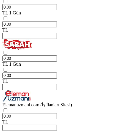
TL
1 Gün
TL
TL
1 Gün
TL
Elemanuzmani.com
(İş İlanları Sitesi)
TL