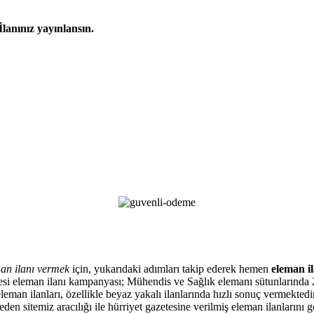
İlanınız yayınlansın.
an ilanı vermek
için, yukarıdaki adımları takip ederek hemen
eleman il
zetesi eleman ilanı kampanyası; Mühendis ve Sağlık elemanı sütunlarında 
eman ilanları, özellikle beyaz yakalı ilanlarında hızlı sonuç vermektedir
en sitemiz aracılığı ile hürriyet gazetesine verilmiş eleman ilanlarını 