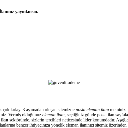
İlanınız yayınlansın.
artık çok kolay. 3 aşamadan oluşan sitemizde
posta eleman ilanı
metninizi y
siniz. Vermiş olduğunuz
eleman ilanı
, seçtiğiniz günde posta ilan sayfa
 ilan
sektöründe, sizlerin tercihleri neticesinde lider konumdadır. Aşağıd
anlarına benzer ihtiyacınıza yönelik eleman ilanınızı sitemiz üzerinden 