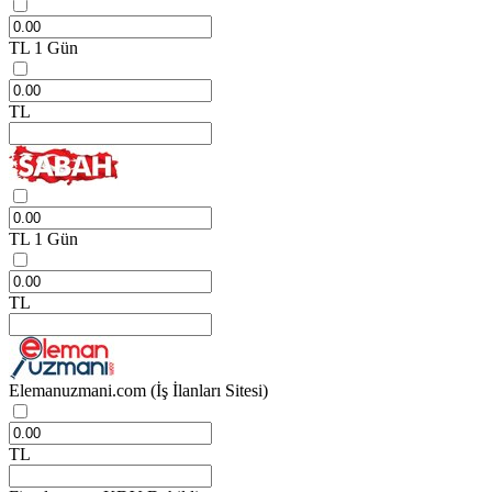
TL
1 Gün
TL
TL
1 Gün
TL
Elemanuzmani.com
(İş İlanları Sitesi)
TL