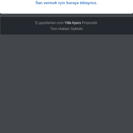
İlan vermek için buraya tıklayınız.
E-gazeteilan.com
Yitik Ajans
Projesidir.
Tüm Hakları Saklıdır.