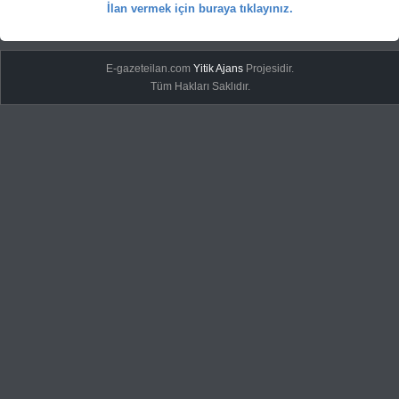
İlan vermek için buraya tıklayınız.
E-gazeteilan.com
Yitik Ajans
Projesidir.
Tüm Hakları Saklıdır.