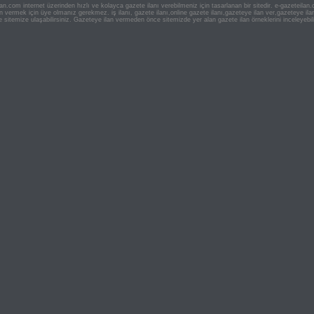
an.com internet üzerinden hızlı ve kolayca gazete ilanı verebilmeniz için tasarlanan bir sitedir. e-gazeteila
ilan vermek için üye olmanız gerekmez. iş ilanı, gazete ilanı,online gazete ilanı,gazeteye ilan ver,gazeteye
e sitemize ulaşabilirsiniz. Gazeteye ilan vermeden önce sitemizde yer alan gazete ilan örneklerini inceleyebili