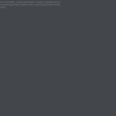
n.com üzerinden, posta gazetesine, hürriyet gazetesine ve
 ilan vermek,gazeteye eleman ilanı vermek,gazeteye emlak
rsiniz.