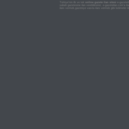
Türkiye'nin ilk ve tek
online gazete ilan sitesi
e-gazeteil
sabah gazetesine ilan verebilirsiniz. e-gazeteilan.com'a 
ilanı vermek,gazeteye vasıta ilanı vermek gibi kelimeler il