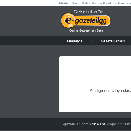
Hürriyet, Posta, Sabah Gazete Fiyatlarını Karşılaşt
Türkiyenin İlk ve Tek
Online Gazete İlan Sitesi
Anasayfa
|
Gazete İlanları
Aradığınız sayfaya ula
E-gazeteilan.com
Yitik Ajans
Projesidir.
Tüm H