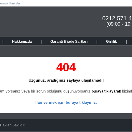
ırarak İlan Ver
0212 571 4
(09:00 - 19
|
Hakkımızda
|
Garanti & iade Şartları
|
Gizlilik
|
404
Üzgünüz, aradığınız sayfaya ulaşılamadı!
şamıyorsanız veya bir sorun olduğunu düşünüyorsanız
biziml
buraya tıklayarak
İlan vermek için buraya tıklayınız.
akları Saklıdır.