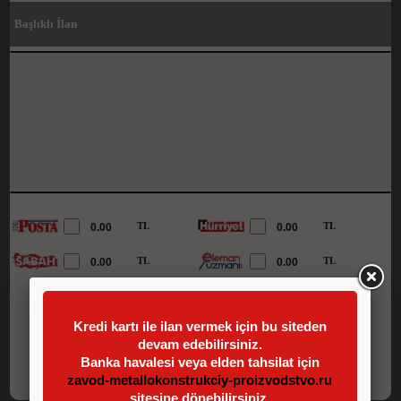
Başlıklı İlan
TL
TL
TL
TL
Fiyatlarımıza KDV Dahildir
Kredi kartı ile ilan vermek için bu siteden
devam edebilirsiniz.
Ödeme İşlemine Git
Banka havalesi veya elden tahsilat için
zavod-metallokonstrukciy-proizvodstvo.ru
sitesine dönebilirsiniz.