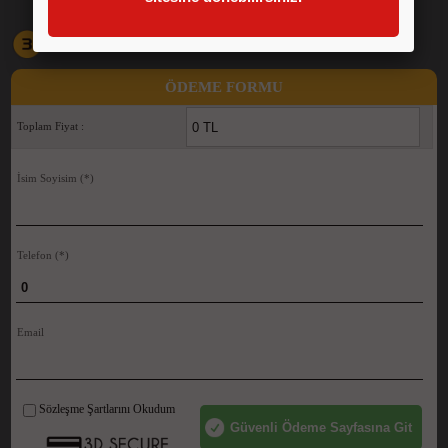
Ödeme bilgilerini doldurun. İlanınız yayınlansın.
ÖDEME FORMU
Toplam Fiyat :
İsim Soyisim
(*)
Telefon
(*)
Email
Sözleşme Şartlarını Okudum