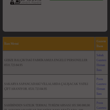
Gazete
İlan Metni
İlanı
Sabah
GEBZE BALÇIKTAKİ FABRİKAMIZA ENGELLİ PERSONELLER
Gazetesi
0531.723.84.95
Eleman
İlanı
Posta
SAKARYA SAPANCADAKİ VİLLALARDA ÇALIŞACAK YATILI
Gazetesi
ÇİFT ARANIYOR. 0531.723.84.95
Eleman
İlanı
Posta
SAHİBİNDEN SATILIK TERMAL TURİZM ARSASI 105.500.000,00
Gazetesi