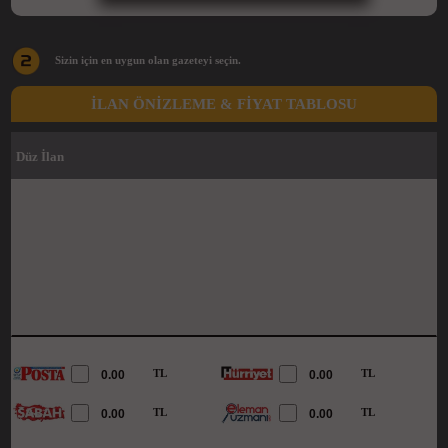
Sizin için en uygun olan gazeteyi seçin.
İLAN ÖNİZLEME & FİYAT TABLOSU
Düz İlan
TL
TL
TL
TL