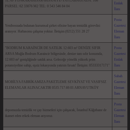
TL AFYONKARAHİSAR-İHSANİYE-YAYLABAĞI ADA: 108
Emlak
PARSEL: 62 33076 M2 TEL: 0 543 546 84 04
İlanı
Posta
Yenibosnada bulunan kurumsal şirket ofisine bayan temizlik görevlisi
Gazetesi
aranıyor. Haftasonu çalışma yoktur. İletişim (0212) 551 28 27
Eleman
İlanı
"BODRUM KARAİNCİR DE SATILIK 12.603 m² DENİZE SIFIR
Posta
ARSA Muğla Bodrum Karaincir bölgesinde, denize tam sıfır konumda,
Gazetesi
12.603 m² genişliğinde satılık arsa. Geleceğe yönelik yüksek prim
Emlak
potansiyeline sahip, eşsiz lokasyonda yatırım fırsatı! İletişim: 05333317171"
İlanı
Sabah
MOBİLYA FABRİKAMIZA PAKETLEME SEVKİYAT VE VASIFSIZ
Gazetesi
ELEMANLAR ALINACAKTIR 0535.717.69.01 ARNAVUTKÖY
Eleman
İlanı
Posta
depomuzda temizlik ve çay hizmetleri için çalışacak, İstanbul Kâğıthane de
Gazetesi
ikamet eden erkek eleman arıyoruz.
Eleman
İlanı