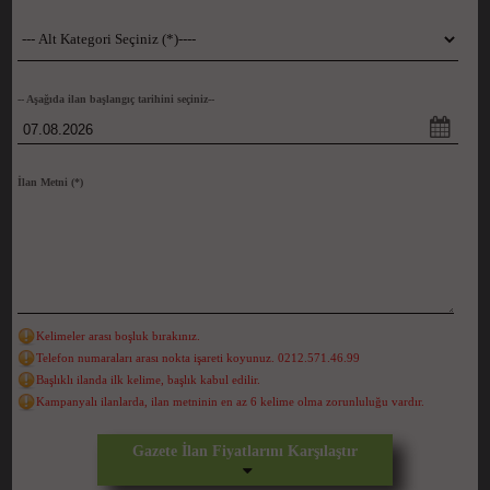
-- Aşağıda ilan başlangıç tarihini seçiniz--
İlan Metni
(*)
Kelimeler arası boşluk bırakınız.
Telefon numaraları arası nokta işareti koyunuz. 0212.571.46.99
Başlıklı ilanda ilk kelime, başlık kabul edilir.
Kampanyalı ilanlarda, ilan metninin en az 6 kelime olma zorunluluğu vardır.
Gazete İlan Fiyatlarını Karşılaştır