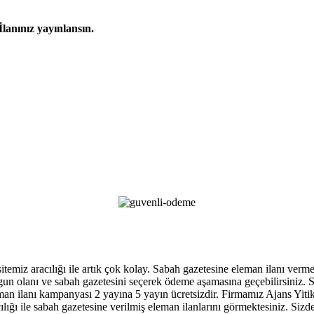
İlanınız yayınlansın.
 sitemiz aracılığı ile artık çok kolay. Sabah gazetesine eleman ilanı ver
, uygun olanı ve sabah gazetesini seçerek ödeme aşamasına geçebilirsiniz
an ilanı kampanyası 2 yayına 5 yayın ücretsizdir. Firmamız Ajans Yitik ga
ığı ile sabah gazetesine verilmiş eleman ilanlarını görmektesiniz. Sizde