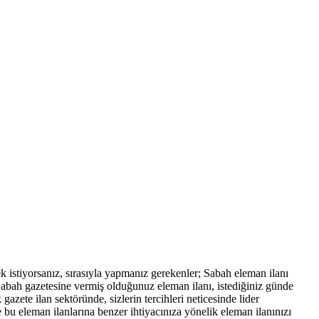
mek istiyorsanız, sırasıyla yapmanız gerekenler; Sabah eleman ilanı
. Sabah gazetesine vermiş olduğunuz eleman ilanı, istediğiniz günde
zete ilan sektöründe, sizlerin tercihleri neticesinde lider
 bu eleman ilanlarına benzer ihtiyacınıza yönelik eleman ilanınızı