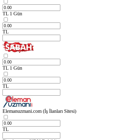
TL
1 Gün
TL
TL
1 Gün
TL
Elemanuzmani.com
(İş İlanları Sitesi)
TL