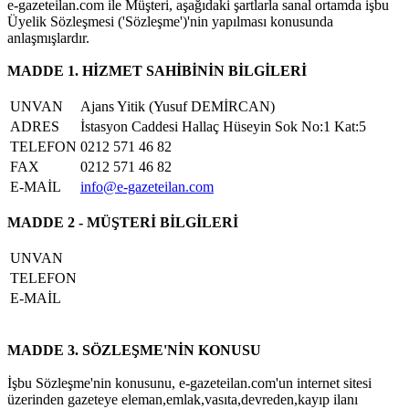
e-gazeteilan.com ile Müşteri, aşağıdaki şartlarla sanal ortamda işbu
Üyelik Sözleşmesi ('Sözleşme')'nin yapılması konusunda
anlaşmışlardır.
MADDE 1. HİZMET SAHİBİNİN BİLGİLERİ
UNVAN
Ajans Yitik (Yusuf DEMİRCAN)
ADRES
İstasyon Caddesi Hallaç Hüseyin Sok No:1 Kat:5
TELEFON
0212 571 46 82
FAX
0212 571 46 82
E-MAİL
info@e-gazeteilan.com
MADDE 2 - MÜŞTERİ BİLGİLERİ
UNVAN
TELEFON
E-MAİL
MADDE 3. SÖZLEŞME'NİN KONUSU
İşbu Sözleşme'nin konusunu, e-gazeteilan.com'un internet sitesi
üzerinden gazeteye eleman,emlak,vasıta,devreden,kayıp ilanı