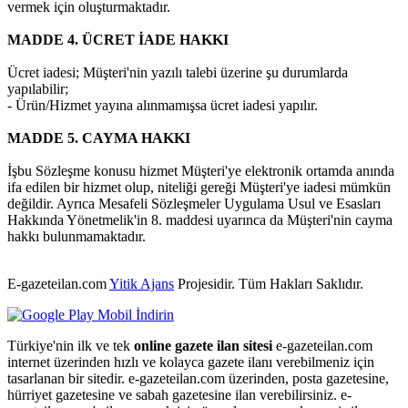
vermek için oluşturmaktadır.
MADDE 4. ÜCRET İADE HAKKI
Ücret iadesi; Müşteri'nin yazılı talebi üzerine şu durumlarda
yapılabilir;
- Ürün/Hizmet yayına alınmamışsa ücret iadesi yapılır.
MADDE 5. CAYMA HAKKI
İşbu Sözleşme konusu hizmet Müşteri'ye elektronik ortamda anında
ifa edilen bir hizmet olup, niteliği gereği Müşteri'ye iadesi mümkün
değildir. Ayrıca Mesafeli Sözleşmeler Uygulama Usul ve Esasları
Hakkında Yönetmelik'in 8. maddesi uyarınca da Müşteri'nin cayma
hakkı bulunmamaktadır.
E-gazeteilan.com
Yitik Ajans
Projesidir.
Tüm Hakları Saklıdır.
Türkiye'nin ilk ve tek
online gazete ilan sitesi
e-gazeteilan.com
internet üzerinden hızlı ve kolayca gazete ilanı verebilmeniz için
tasarlanan bir sitedir. e-gazeteilan.com üzerinden, posta gazetesine,
hürriyet gazetesine ve sabah gazetesine ilan verebilirsiniz. e-