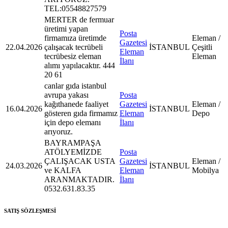
TEL:05548827579
MERTER de fermuar
üretimi yapan
Posta
firmamıza üretimde
Eleman /
Gazetesi
22.04.2026
çalışacak tecrübeli
İSTANBUL
Çeşitli
Eleman
tecrübesiz eleman
Eleman
İlanı
alımı yapılacaktır. 444
20 61
canlar gıda istanbul
avrupa yakası
Posta
kağıthanede faaliyet
Gazetesi
Eleman /
16.04.2026
İSTANBUL
gösteren gıda firmamız
Eleman
Depo
için depo elemanı
İlanı
arıyoruz.
BAYRAMPAŞA
ATÖLYEMİZDE
Posta
ÇALIŞACAK USTA
Gazetesi
Eleman /
24.03.2026
İSTANBUL
ve KALFA
Eleman
Mobilya
ARANMAKTADIR.
İlanı
0532.631.83.35
SATIŞ SÖZLEŞMESİ