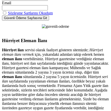
Email
Sözleşme Şartlarını Okudum
Hürriyet Eleman İlanı
Hürriyet ilan
servisi olarak faaliyet gösteren sitemizde;
Hürriyet
eleman ilanı vermek
için, yukarıdaki adımları takip ederek hemen
eleman ilanı
verebilirsiniz. Hürriyet gazetesine verdiğiniz eleman
ilanı, hürriyet seri ilan sayfalarında istediğiniz günde yayınlanacaktır.
Hürriyet gazetesi eleman ilanı kampanyası; Mühendis ve Sağlık
elemanı sütunlarında 2 yayına 3 yayın ücretsiz olup, diğer tüm
eleman ilanı
sütunlarında 2 yayına 5 yayın ücretsizdir. Hürriyet
seri
ilan
sayfalarında yayınlanan eleman ilanları, özellikle beyaz yakalı
ilanlarında hızlı sonuç vermektedir. Firmamız Ajans Yitik gazete ilan
sektöründe, sizlerin tercihleri neticesinde lider konumdadır. Aşağıda
yayın tarihlerine göre daha önceden sitemiz aracılığı ile hürriyet
gazetesine verilmiş eleman ilanlarını görmektesiniz. Sizde bu eleman
ilanlarına benzer ihtiyacınıza yönelik eleman ilanınızı sitemiz
üzerinden gazeteye uygun gazete fiyatlarında verebilir, istediğiniz