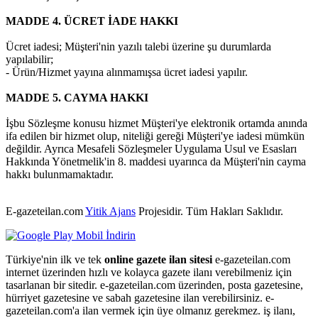
MADDE 4. ÜCRET İADE HAKKI
Ücret iadesi; Müşteri'nin yazılı talebi üzerine şu durumlarda
yapılabilir;
- Ürün/Hizmet yayına alınmamışsa ücret iadesi yapılır.
MADDE 5. CAYMA HAKKI
İşbu Sözleşme konusu hizmet Müşteri'ye elektronik ortamda anında
ifa edilen bir hizmet olup, niteliği gereği Müşteri'ye iadesi mümkün
değildir. Ayrıca Mesafeli Sözleşmeler Uygulama Usul ve Esasları
Hakkında Yönetmelik'in 8. maddesi uyarınca da Müşteri'nin cayma
hakkı bulunmamaktadır.
E-gazeteilan.com
Yitik Ajans
Projesidir.
Tüm Hakları Saklıdır.
Türkiye'nin ilk ve tek
online gazete ilan sitesi
e-gazeteilan.com
internet üzerinden hızlı ve kolayca gazete ilanı verebilmeniz için
tasarlanan bir sitedir. e-gazeteilan.com üzerinden, posta gazetesine,
hürriyet gazetesine ve sabah gazetesine ilan verebilirsiniz. e-
gazeteilan.com'a ilan vermek için üye olmanız gerekmez. iş ilanı,