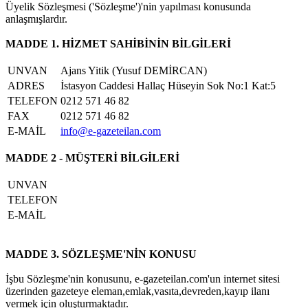
Üyelik Sözleşmesi ('Sözleşme')'nin yapılması konusunda
anlaşmışlardır.
MADDE 1. HİZMET SAHİBİNİN BİLGİLERİ
UNVAN
Ajans Yitik (Yusuf DEMİRCAN)
ADRES
İstasyon Caddesi Hallaç Hüseyin Sok No:1 Kat:5
TELEFON
0212 571 46 82
FAX
0212 571 46 82
E-MAİL
info@e-gazeteilan.com
MADDE 2 - MÜŞTERİ BİLGİLERİ
UNVAN
TELEFON
E-MAİL
MADDE 3. SÖZLEŞME'NİN KONUSU
İşbu Sözleşme'nin konusunu, e-gazeteilan.com'un internet sitesi
üzerinden gazeteye eleman,emlak,vasıta,devreden,kayıp ilanı
vermek için oluşturmaktadır.