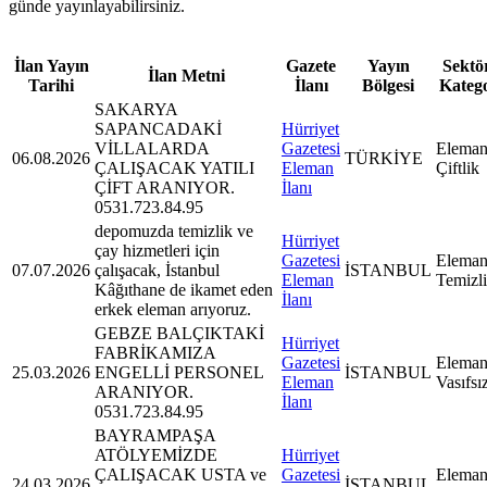
günde yayınlayabilirsiniz.
İlan Yayın
Gazete
Yayın
Sektör
İlan Metni
Tarihi
İlanı
Bölgesi
Kateg
SAKARYA
SAPANCADAKİ
Hürriyet
VİLLALARDA
Gazetesi
Eleman
06.08.2026
TÜRKİYE
ÇALIŞACAK YATILI
Eleman
Çiftlik
ÇİFT ARANIYOR.
İlanı
0531.723.84.95
depomuzda temizlik ve
Hürriyet
çay hizmetleri için
Gazetesi
Eleman
07.07.2026
çalışacak, İstanbul
İSTANBUL
Eleman
Temizl
Kâğıthane de ikamet eden
İlanı
erkek eleman arıyoruz.
GEBZE BALÇIKTAKİ
Hürriyet
FABRİKAMIZA
Gazetesi
Eleman
25.03.2026
ENGELLİ PERSONEL
İSTANBUL
Eleman
Vasıfsı
ARANIYOR.
İlanı
0531.723.84.95
BAYRAMPAŞA
ATÖLYEMİZDE
Hürriyet
ÇALIŞACAK USTA ve
Gazetesi
Eleman
24.03.2026
İSTANBUL