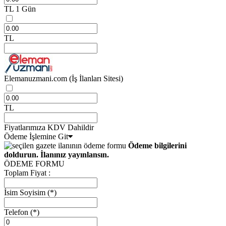
TL
1 Gün
TL
Elemanuzmani.com
(İş İlanları Sitesi)
TL
Fiyatlarımıza KDV Dahildir
Ödeme İşlemine Git
Ödeme bilgilerini
doldurun. İlanınız yayınlansın.
ÖDEME FORMU
Toplam Fiyat :
İsim Soyisim
(*)
Telefon
(*)