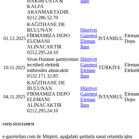
HAKİM USTA &
İlanı
KALFA
ARANMAKTADIR.
0212.286.52.70
KAĞITHANE DE
BULUNAN
Hürriyet
FİRMAMIZA DEPO
Gazetesi
Eleman
01.12.2025
İSTANBUL
ELEMANI
Eleman
Depo
ALINACAKTIR
İlanı
0212.295.24.10
Sivas Hastane şantiyemize
Hürriyet
tecrübeli elektrik
Gazetesi
Eleman
10.11.2025
TÜRKİYE
mühendisi alınacaktır
Eleman
Elektri
0532.171.32.85
İlanı
KAĞITHANE DE
BULUNAN
Hürriyet
FİRMAMIZA DEPO
Gazetesi
Eleman
04.11.2025
İSTANBUL
ELEMANI
Eleman
Depo
ALINACAKTIR
İlanı
0212.295.24.10
SATIŞ SÖZLEŞMESİ
e-gazeteilan.com ile Müşteri, aşağıdaki şartlarla sanal ortamda işbu