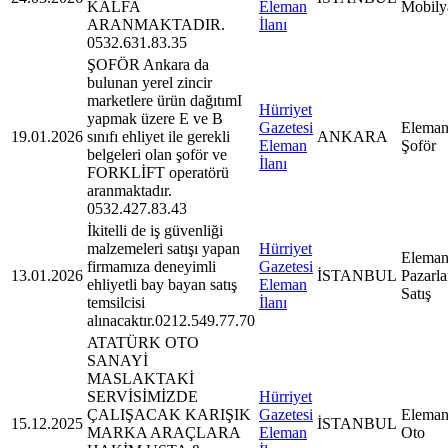
KALFA
Eleman
Mobily
ARANMAKTADIR.
İlanı
0532.631.83.35
ŞOFÖR Ankara da
bulunan yerel zincir
marketlere ürün dağıtımI
Hürriyet
yapmak üzere E ve B
Gazetesi
Eleman
19.01.2026
sınıfı ehliyet ile gerekli
ANKARA
Eleman
Şoför
belgeleri olan şoför ve
İlanı
FORKLİFT operatörü
aranmaktadır.
0532.427.83.43
İkitelli de iş güvenliği
malzemeleri satışı yapan
Hürriyet
Eleman
firmamıza deneyimli
Gazetesi
13.01.2026
İSTANBUL
Pazarl
ehliyetli bay bayan satış
Eleman
Satış
temsilcisi
İlanı
alınacaktır.0212.549.77.70
ATATÜRK OTO
SANAYİ
MASLAKTAKİ
SERVİSİMİZDE
Hürriyet
ÇALIŞACAK KARIŞIK
Gazetesi
Eleman
15.12.2025
İSTANBUL
MARKA ARAÇLARA
Eleman
Oto