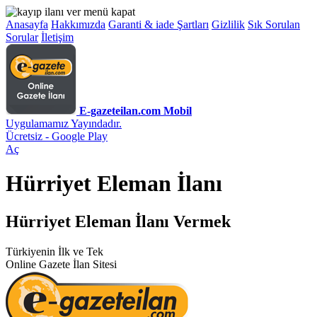
Anasayfa
Hakkımızda
Garanti & iade Şartları
Gizlilik
Sık Sorulan
Sorular
İletişim
E-gazeteilan.com Mobil
Uygulamamız Yayındadır.
Ücretsiz - Google Play
Aç
Hürriyet Eleman İlanı
Hürriyet Eleman İlanı Vermek
Türkiyenin İlk ve Tek
Online Gazete İlan Sitesi