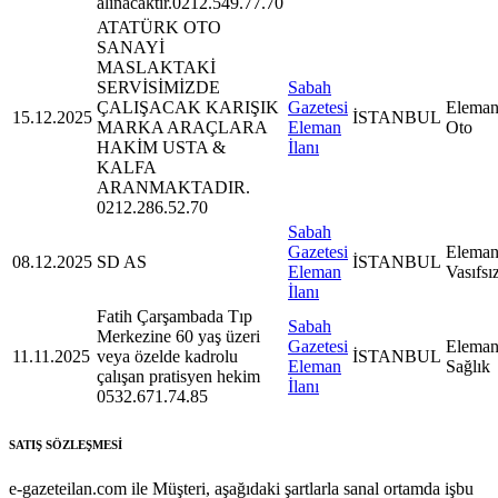
alınacaktır.0212.549.77.70
ATATÜRK OTO
SANAYİ
MASLAKTAKİ
SERVİSİMİZDE
Sabah
ÇALIŞACAK KARIŞIK
Gazetesi
Eleman
15.12.2025
İSTANBUL
MARKA ARAÇLARA
Eleman
Oto
HAKİM USTA &
İlanı
KALFA
ARANMAKTADIR.
0212.286.52.70
Sabah
Gazetesi
Eleman
08.12.2025
SD AS
İSTANBUL
Eleman
Vasıfsı
İlanı
Fatih Çarşambada Tıp
Sabah
Merkezine 60 yaş üzeri
Gazetesi
Eleman
11.11.2025
veya özelde kadrolu
İSTANBUL
Eleman
Sağlık
çalışan pratisyen hekim
İlanı
0532.671.74.85
SATIŞ SÖZLEŞMESİ
e-gazeteilan.com ile Müşteri, aşağıdaki şartlarla sanal ortamda işbu