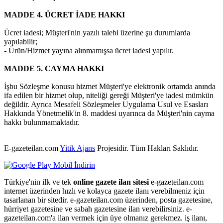
MADDE 4. ÜCRET İADE HAKKI
Ücret iadesi; Müşteri'nin yazılı talebi üzerine şu durumlarda
yapılabilir;
- Ürün/Hizmet yayına alınmamışsa ücret iadesi yapılır.
MADDE 5. CAYMA HAKKI
İşbu Sözleşme konusu hizmet Müşteri'ye elektronik ortamda anında
ifa edilen bir hizmet olup, niteliği gereği Müşteri'ye iadesi mümkün
değildir. Ayrıca Mesafeli Sözleşmeler Uygulama Usul ve Esasları
Hakkında Yönetmelik'in 8. maddesi uyarınca da Müşteri'nin cayma
hakkı bulunmamaktadır.
E-gazeteilan.com
Yitik Ajans
Projesidir.
Tüm Hakları Saklıdır.
Türkiye'nin ilk ve tek
online gazete ilan sitesi
e-gazeteilan.com
internet üzerinden hızlı ve kolayca gazete ilanı verebilmeniz için
tasarlanan bir sitedir. e-gazeteilan.com üzerinden, posta gazetesine,
hürriyet gazetesine ve sabah gazetesine ilan verebilirsiniz. e-
gazeteilan.com'a ilan vermek için üye olmanız gerekmez. iş ilanı,