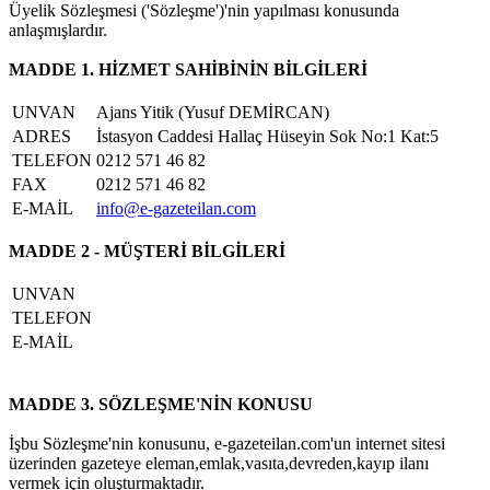
Üyelik Sözleşmesi ('Sözleşme')'nin yapılması konusunda
anlaşmışlardır.
MADDE 1. HİZMET SAHİBİNİN BİLGİLERİ
UNVAN
Ajans Yitik (Yusuf DEMİRCAN)
ADRES
İstasyon Caddesi Hallaç Hüseyin Sok No:1 Kat:5
TELEFON
0212 571 46 82
FAX
0212 571 46 82
E-MAİL
info@e-gazeteilan.com
MADDE 2 - MÜŞTERİ BİLGİLERİ
UNVAN
TELEFON
E-MAİL
MADDE 3. SÖZLEŞME'NİN KONUSU
İşbu Sözleşme'nin konusunu, e-gazeteilan.com'un internet sitesi
üzerinden gazeteye eleman,emlak,vasıta,devreden,kayıp ilanı
vermek için oluşturmaktadır.