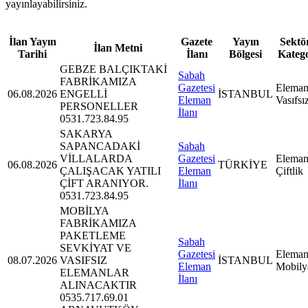
yayınlayabilirsiniz.
İlan Yayın
Gazete
Yayın
Sektör
İlan Metni
Tarihi
İlanı
Bölgesi
Kateg
GEBZE BALÇIKTAKİ
Sabah
FABRİKAMIZA
Gazetesi
Eleman
06.08.2026
ENGELLİ
İSTANBUL
Eleman
Vasıfsı
PERSONELLER
İlanı
0531.723.84.95
SAKARYA
SAPANCADAKİ
Sabah
VİLLALARDA
Gazetesi
Eleman
06.08.2026
TÜRKİYE
ÇALIŞACAK YATILI
Eleman
Çiftlik
ÇİFT ARANIYOR.
İlanı
0531.723.84.95
MOBİLYA
FABRİKAMIZA
PAKETLEME
Sabah
SEVKİYAT VE
Gazetesi
Eleman
08.07.2026
VASIFSIZ
İSTANBUL
Eleman
Mobily
ELEMANLAR
İlanı
ALINACAKTIR
0535.717.69.01