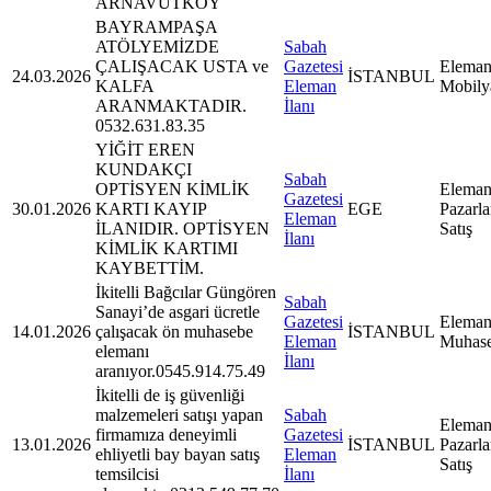
ARNAVUTKÖY
BAYRAMPAŞA
ATÖLYEMİZDE
Sabah
ÇALIŞACAK USTA ve
Gazetesi
Eleman
24.03.2026
İSTANBUL
KALFA
Eleman
Mobily
ARANMAKTADIR.
İlanı
0532.631.83.35
YİĞİT EREN
KUNDAKÇI
Sabah
OPTİSYEN KİMLİK
Eleman
Gazetesi
30.01.2026
KARTI KAYIP
EGE
Pazarl
Eleman
İLANIDIR. OPTİSYEN
Satış
İlanı
KİMLİK KARTIMI
KAYBETTİM.
İkitelli Bağcılar Güngören
Sabah
Sanayi’de asgari ücretle
Gazetesi
Eleman
14.01.2026
çalışacak ön muhasebe
İSTANBUL
Eleman
Muhas
elemanı
İlanı
aranıyor.0545.914.75.49
İkitelli de iş güvenliği
malzemeleri satışı yapan
Sabah
Eleman
firmamıza deneyimli
Gazetesi
13.01.2026
İSTANBUL
Pazarl
ehliyetli bay bayan satış
Eleman
Satış
temsilcisi
İlanı