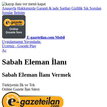
Anasayfa
Hakkımızda
Garanti & iade Şartları
Gizlilik
Sık Sorulan
Sorular
İletişim
E-gazeteilan.com Mobil
Uygulamamız Yayındadır.
Ücretsiz - Google Play
Aç
Sabah Eleman İlanı
Sabah Eleman İlanı Vermek
Türkiyenin İlk ve Tek
Online Gazete İlan Sitesi