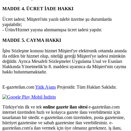
MADDE 4. ÜCRET İADE HAKKI
Ücret iadesi; Müşteri'nin yazılı talebi üzerine şu durumlarda
yapılabilir;
- Ürün/Hizmet yayına alınmamışsa ücret iadesi yapılır.
MADDE 5. CAYMA HAKKI
İşbu Sözleşme konusu hizmet Müşteri'ye elektronik ortamda anında
ifa edilen bir hizmet olup, niteliği gereği Müşteri'ye iadesi mümkün
değildir. Ayrıca Mesafeli Sözleşmeler Uygulama Usul ve Esasları
Hakkında Yönetmelik'in 8. maddesi uyarınca da Müşteri'nin cayma
hakkı bulunmamaktadır.
E-gazeteilan.com
Yitik Ajans
Projesidir.
Tüm Hakları Saklıdır.
Türkiye'nin ilk ve tek
online gazete ilan sitesi
e-gazeteilan.com
internet üzerinden hızlı ve kolayca gazete ilanı verebilmeniz için
tasarlanan bir sitedir. e-gazeteilan.com üzerinden, posta gazetesine,
hürriyet gazetesine ve sabah gazetesine ilan verebilirsiniz. e-
gazeteilan.com'a ilan vermek için üye olmanız gerekmez. iş ilanı,