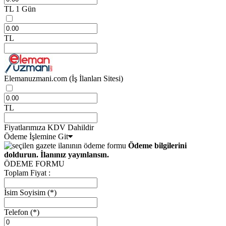
TL
1 Gün
TL
Elemanuzmani.com
(İş İlanları Sitesi)
TL
Fiyatlarımıza KDV Dahildir
Ödeme İşlemine Git
Ödeme bilgilerini
doldurun. İlanınız yayınlansın.
ÖDEME FORMU
Toplam Fiyat :
İsim Soyisim
(*)
Telefon
(*)