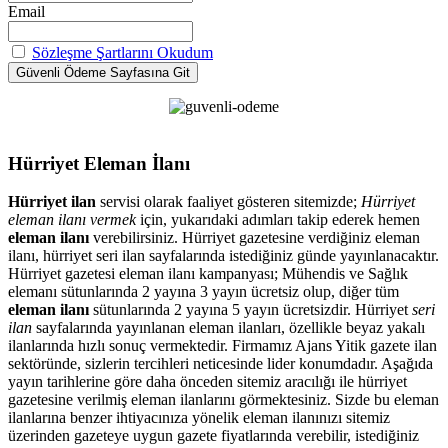
Email
Sözleşme Şartlarını Okudum
Hürriyet Eleman İlanı
Hürriyet ilan
servisi olarak faaliyet gösteren sitemizde;
Hürriyet
eleman ilanı vermek
için, yukarıdaki adımları takip ederek hemen
eleman ilanı
verebilirsiniz. Hürriyet gazetesine verdiğiniz eleman
ilanı, hürriyet seri ilan sayfalarında istediğiniz günde yayınlanacaktır.
Hürriyet gazetesi eleman ilanı kampanyası; Mühendis ve Sağlık
elemanı sütunlarında 2 yayına 3 yayın ücretsiz olup, diğer tüm
eleman ilanı
sütunlarında 2 yayına 5 yayın ücretsizdir. Hürriyet
seri
ilan
sayfalarında yayınlanan eleman ilanları, özellikle beyaz yakalı
ilanlarında hızlı sonuç vermektedir. Firmamız Ajans Yitik gazete ilan
sektöründe, sizlerin tercihleri neticesinde lider konumdadır. Aşağıda
yayın tarihlerine göre daha önceden sitemiz aracılığı ile hürriyet
gazetesine verilmiş eleman ilanlarını görmektesiniz. Sizde bu eleman
ilanlarına benzer ihtiyacınıza yönelik eleman ilanınızı sitemiz
üzerinden gazeteye uygun gazete fiyatlarında verebilir, istediğiniz