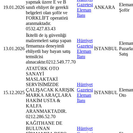
yapmak üzere E ve B
Gazetesi
Eleman
19.01.2026
sınıfı ehliyet ile gerekli
ANKARA
Eleman
Şoför
belgeleri olan şoför ve
İlanı
FORKLİFT operatörü
aranmaktadır.
0532.427.83.43
İkitelli de iş güvenliği
malzemeleri satışı yapan
Hürriyet
Eleman
firmamıza deneyimli
Gazetesi
13.01.2026
İSTANBUL
Pazarl
ehliyetli bay bayan satış
Eleman
Satış
temsilcisi
İlanı
alınacaktır.0212.549.77.70
ATATÜRK OTO
SANAYİ
MASLAKTAKİ
SERVİSİMİZDE
Hürriyet
ÇALIŞACAK KARIŞIK
Gazetesi
Eleman
15.12.2025
İSTANBUL
MARKA ARAÇLARA
Eleman
Oto
HAKİM USTA &
İlanı
KALFA
ARANMAKTADIR.
0212.286.52.70
KAĞITHANE DE
BULUNAN
Hürriyet