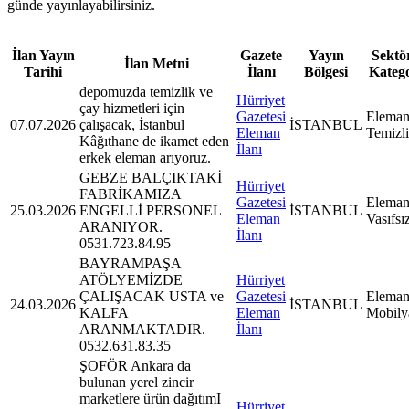
günde yayınlayabilirsiniz.
İlan Yayın
Gazete
Yayın
Sektör
İlan Metni
Tarihi
İlanı
Bölgesi
Kateg
depomuzda temizlik ve
Hürriyet
çay hizmetleri için
Gazetesi
Eleman
07.07.2026
çalışacak, İstanbul
İSTANBUL
Eleman
Temizl
Kâğıthane de ikamet eden
İlanı
erkek eleman arıyoruz.
GEBZE BALÇIKTAKİ
Hürriyet
FABRİKAMIZA
Gazetesi
Eleman
25.03.2026
ENGELLİ PERSONEL
İSTANBUL
Eleman
Vasıfsı
ARANIYOR.
İlanı
0531.723.84.95
BAYRAMPAŞA
ATÖLYEMİZDE
Hürriyet
ÇALIŞACAK USTA ve
Gazetesi
Eleman
24.03.2026
İSTANBUL
KALFA
Eleman
Mobily
ARANMAKTADIR.
İlanı
0532.631.83.35
ŞOFÖR Ankara da
bulunan yerel zincir
marketlere ürün dağıtımI
Hürriyet