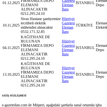
FİRMAMIZA DEPO
Gazetesi
Eleman
01.12.2025
İSTANBUL
ELEMANI
Eleman
Depo
ALINACAKTIR
İlanı
0212.295.24.10
Sivas Hastane şantiyemize
Hürriyet
tecrübeli elektrik
Gazetesi
Eleman
10.11.2025
TÜRKİYE
mühendisi alınacaktır
Eleman
Elektri
0532.171.32.85
İlanı
KAĞITHANE DE
BULUNAN
Hürriyet
FİRMAMIZA DEPO
Gazetesi
Eleman
04.11.2025
İSTANBUL
ELEMANI
Eleman
Depo
ALINACAKTIR
İlanı
0212.295.24.10
KAĞITHANE DE
BULUNAN
Hürriyet
FİRMAMIZA DEPO
Gazetesi
Eleman
13.10.2025
İSTANBUL
ELEMANI
Eleman
Depo
ALINACAKTIR
İlanı
0212.295.24.10
SATIŞ SÖZLEŞMESİ
e-gazeteilan.com ile Müşteri, aşağıdaki şartlarla sanal ortamda işbu