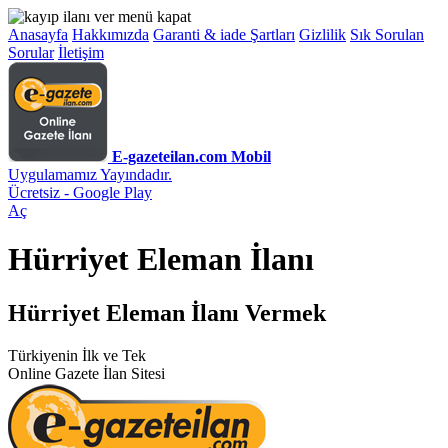
Anasayfa
Hakkımızda
Garanti & iade Şartları
Gizlilik
Sık Sorulan
Sorular
İletişim
E-gazeteilan.com Mobil
Uygulamamız Yayındadır.
Ücretsiz - Google Play
Aç
Hürriyet Eleman İlanı
Hürriyet Eleman İlanı Vermek
Türkiyenin İlk ve Tek
Online Gazete İlan Sitesi