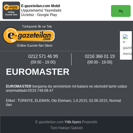
E-gazeteilan.com Mobil
Uygulamamız Yayındadır.
Aç
Ücretsiz - Google Play
Türkiyenin İlk ve Tek
Online Gazete İlan Sitesi
0212 571 46 99
0216 366 01 19
(09:00 - 19:00)
(09:00 - 19:00)
EUROMASTER
EUROMASTER
bergama da servisimize rot-balans ve otomobil tamir ustası
aranmaktadır.0533.748.68.47
Etiket :
TÜRKİYE
,
ELEMAN
,
Oto Elemanı
,
1.6.2015
,
02.06.2015
,
Normal
ilan
E-gazeteilan.com
Yitik Ajans
Projesidir.
Tüm Hakları Saklıdır.