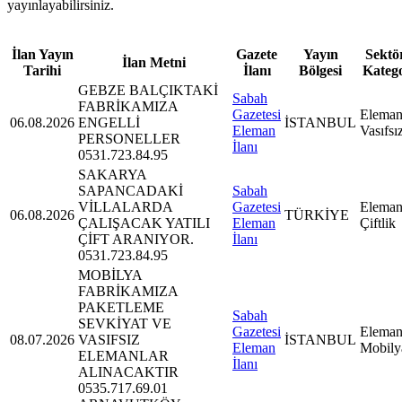
yayınlayabilirsiniz.
İlan Yayın
Gazete
Yayın
Sektör
İlan Metni
Tarihi
İlanı
Bölgesi
Kateg
GEBZE BALÇIKTAKİ
Sabah
FABRİKAMIZA
Gazetesi
Eleman
06.08.2026
ENGELLİ
İSTANBUL
Eleman
Vasıfsı
PERSONELLER
İlanı
0531.723.84.95
SAKARYA
SAPANCADAKİ
Sabah
VİLLALARDA
Gazetesi
Eleman
06.08.2026
TÜRKİYE
ÇALIŞACAK YATILI
Eleman
Çiftlik
ÇİFT ARANIYOR.
İlanı
0531.723.84.95
MOBİLYA
FABRİKAMIZA
PAKETLEME
Sabah
SEVKİYAT VE
Gazetesi
Eleman
08.07.2026
VASIFSIZ
İSTANBUL
Eleman
Mobily
ELEMANLAR
İlanı
ALINACAKTIR
0535.717.69.01