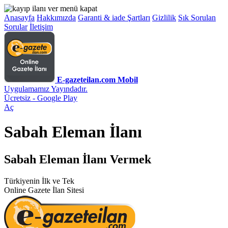
Anasayfa
Hakkımızda
Garanti & iade Şartları
Gizlilik
Sık Sorulan
Sorular
İletişim
E-gazeteilan.com Mobil
Uygulamamız Yayındadır.
Ücretsiz - Google Play
Aç
Sabah Eleman İlanı
Sabah Eleman İlanı Vermek
Türkiyenin İlk ve Tek
Online Gazete İlan Sitesi