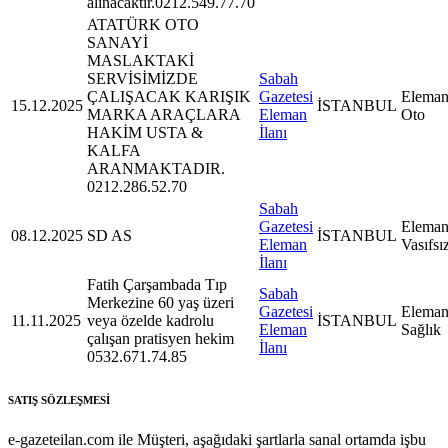
alınacaktır.0212.549.77.70
ATATÜRK OTO
SANAYİ
MASLAKTAKİ
SERVİSİMİZDE
Sabah
ÇALIŞACAK KARIŞIK
Gazetesi
Eleman
15.12.2025
İSTANBUL
MARKA ARAÇLARA
Eleman
Oto
HAKİM USTA &
İlanı
KALFA
ARANMAKTADIR.
0212.286.52.70
Sabah
Gazetesi
Eleman
08.12.2025
SD AS
İSTANBUL
Eleman
Vasıfsı
İlanı
Fatih Çarşambada Tıp
Sabah
Merkezine 60 yaş üzeri
Gazetesi
Eleman
11.11.2025
veya özelde kadrolu
İSTANBUL
Eleman
Sağlık
çalışan pratisyen hekim
İlanı
0532.671.74.85
SATIŞ SÖZLEŞMESİ
e-gazeteilan.com ile Müşteri, aşağıdaki şartlarla sanal ortamda işbu