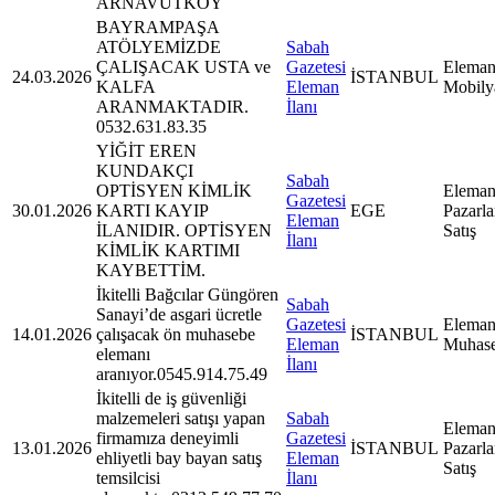
ARNAVUTKÖY
BAYRAMPAŞA
ATÖLYEMİZDE
Sabah
ÇALIŞACAK USTA ve
Gazetesi
Eleman
24.03.2026
İSTANBUL
KALFA
Eleman
Mobily
ARANMAKTADIR.
İlanı
0532.631.83.35
YİĞİT EREN
KUNDAKÇI
Sabah
OPTİSYEN KİMLİK
Eleman
Gazetesi
30.01.2026
KARTI KAYIP
EGE
Pazarl
Eleman
İLANIDIR. OPTİSYEN
Satış
İlanı
KİMLİK KARTIMI
KAYBETTİM.
İkitelli Bağcılar Güngören
Sabah
Sanayi’de asgari ücretle
Gazetesi
Eleman
14.01.2026
çalışacak ön muhasebe
İSTANBUL
Eleman
Muhas
elemanı
İlanı
aranıyor.0545.914.75.49
İkitelli de iş güvenliği
malzemeleri satışı yapan
Sabah
Eleman
firmamıza deneyimli
Gazetesi
13.01.2026
İSTANBUL
Pazarl
ehliyetli bay bayan satış
Eleman
Satış
temsilcisi
İlanı