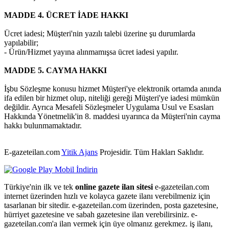
MADDE 4. ÜCRET İADE HAKKI
Ücret iadesi; Müşteri'nin yazılı talebi üzerine şu durumlarda
yapılabilir;
- Ürün/Hizmet yayına alınmamışsa ücret iadesi yapılır.
MADDE 5. CAYMA HAKKI
İşbu Sözleşme konusu hizmet Müşteri'ye elektronik ortamda anında
ifa edilen bir hizmet olup, niteliği gereği Müşteri'ye iadesi mümkün
değildir. Ayrıca Mesafeli Sözleşmeler Uygulama Usul ve Esasları
Hakkında Yönetmelik'in 8. maddesi uyarınca da Müşteri'nin cayma
hakkı bulunmamaktadır.
E-gazeteilan.com
Yitik Ajans
Projesidir.
Tüm Hakları Saklıdır.
Türkiye'nin ilk ve tek
online gazete ilan sitesi
e-gazeteilan.com
internet üzerinden hızlı ve kolayca gazete ilanı verebilmeniz için
tasarlanan bir sitedir. e-gazeteilan.com üzerinden, posta gazetesine,
hürriyet gazetesine ve sabah gazetesine ilan verebilirsiniz. e-
gazeteilan.com'a ilan vermek için üye olmanız gerekmez. iş ilanı,