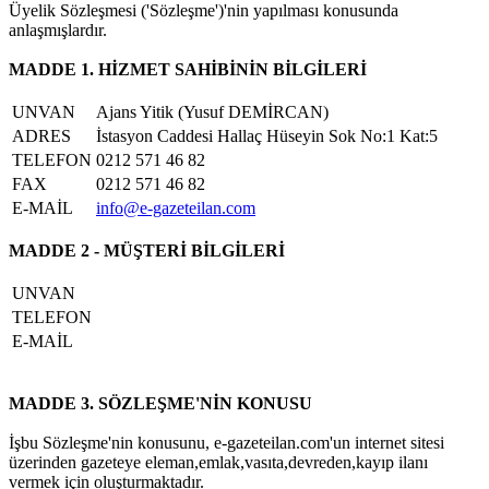
Üyelik Sözleşmesi ('Sözleşme')'nin yapılması konusunda
anlaşmışlardır.
MADDE 1. HİZMET SAHİBİNİN BİLGİLERİ
UNVAN
Ajans Yitik (Yusuf DEMİRCAN)
ADRES
İstasyon Caddesi Hallaç Hüseyin Sok No:1 Kat:5
TELEFON
0212 571 46 82
FAX
0212 571 46 82
E-MAİL
info@e-gazeteilan.com
MADDE 2 - MÜŞTERİ BİLGİLERİ
UNVAN
TELEFON
E-MAİL
MADDE 3. SÖZLEŞME'NİN KONUSU
İşbu Sözleşme'nin konusunu, e-gazeteilan.com'un internet sitesi
üzerinden gazeteye eleman,emlak,vasıta,devreden,kayıp ilanı
vermek için oluşturmaktadır.