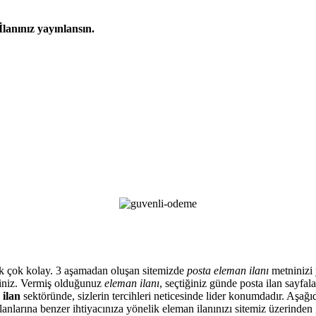
İlanınız yayınlansın.
artık çok kolay. 3 aşamadan oluşan sitemizde
posta eleman ilanı
metninizi y
siniz. Vermiş olduğunuz
eleman ilanı
, seçtiğiniz günde posta ilan sayfa
 ilan
sektöründe, sizlerin tercihleri neticesinde lider konumdadır. Aşağıd
anlarına benzer ihtiyacınıza yönelik eleman ilanınızı sitemiz üzerinden 