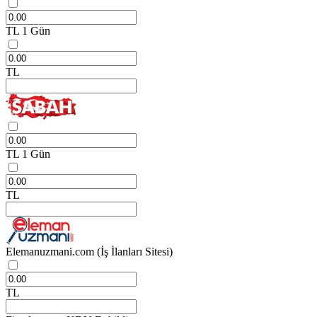
TL
1 Gün
TL
TL
1 Gün
TL
Elemanuzmani.com
(İş İlanları Sitesi)
TL