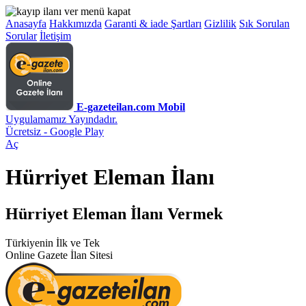
Anasayfa
Hakkımızda
Garanti & iade Şartları
Gizlilik
Sık Sorulan
Sorular
İletişim
E-gazeteilan.com Mobil
Uygulamamız Yayındadır.
Ücretsiz - Google Play
Aç
Hürriyet Eleman İlanı
Hürriyet Eleman İlanı Vermek
Türkiyenin İlk ve Tek
Online Gazete İlan Sitesi