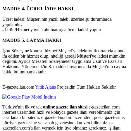
MADDE 4. ÜCRET İADE HAKKI
Ücret iadesi; Müşteri'nin yazılı talebi üzerine şu durumlarda
yapılabilir;
- Ürün/Hizmet yayına alınmamışsa ücret iadesi yapılır.
MADDE 5. CAYMA HAKKI
İşbu Sözleşme konusu hizmet Müşteri'ye elektronik ortamda anında
ifa edilen bir hizmet olup, niteliği gereği Müşteri'ye iadesi mümkün
değildir. Ayrıca Mesafeli Sözleşmeler Uygulama Usul ve Esasları
Hakkında Yönetmelik'in 8. maddesi uyarınca da Müşteri'nin cayma
hakkı bulunmamaktadır.
E-gazeteilan.com
Yitik Ajans
Projesidir.
Tüm Hakları Saklıdır.
Türkiye'nin ilk ve tek
online gazete ilan sitesi
e-gazeteilan.com
internet üzerinden hızlı ve kolayca gazete ilanı verebilmeniz için
tasarlanan bir sitedir. e-gazeteilan.com üzerinden, posta gazetesine,
hürriyet gazetesine ve sabah gazetesine ilan verebilirsiniz. e-
gazeteilan.com'a ilan vermek için üye olmanız gerekmez. iş ilanı,