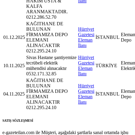
HAKİM USTA &
İlanı
KALFA
ARANMAKTADIR.
0212.286.52.70
KAĞITHANE DE
BULUNAN
Hürriyet
FİRMAMIZA DEPO
Gazetesi
Eleman
01.12.2025
İSTANBUL
ELEMANI
Eleman
Depo
ALINACAKTIR
İlanı
0212.295.24.10
Sivas Hastane şantiyemize
Hürriyet
tecrübeli elektrik
Gazetesi
Eleman
10.11.2025
TÜRKİYE
mühendisi alınacaktır
Eleman
Elektri
0532.171.32.85
İlanı
KAĞITHANE DE
BULUNAN
Hürriyet
FİRMAMIZA DEPO
Gazetesi
Eleman
04.11.2025
İSTANBUL
ELEMANI
Eleman
Depo
ALINACAKTIR
İlanı
0212.295.24.10
SATIŞ SÖZLEŞMESİ
e-gazeteilan.com ile Müşteri, aşağıdaki şartlarla sanal ortamda işbu