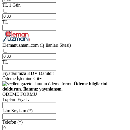
TL
1 Gün
TL
Elemanuzmani.com
(İş İlanları Sitesi)
TL
Fiyatlarımıza KDV Dahildir
Ödeme İşlemine Git
Ödeme bilgilerini
doldurun. İlanınız yayınlansın.
ÖDEME FORMU
Toplam Fiyat :
İsim Soyisim
(*)
Telefon
(*)