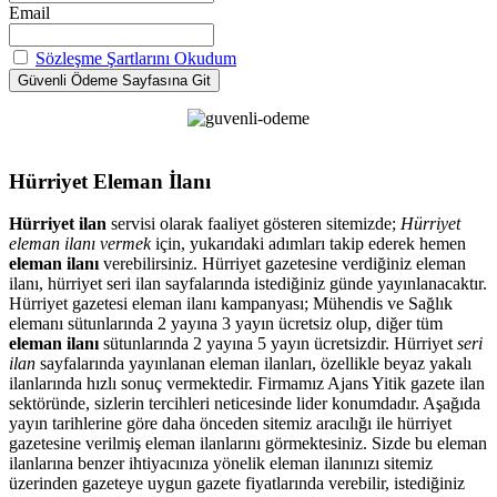
Email
Sözleşme Şartlarını Okudum
Hürriyet Eleman İlanı
Hürriyet ilan
servisi olarak faaliyet gösteren sitemizde;
Hürriyet
eleman ilanı vermek
için, yukarıdaki adımları takip ederek hemen
eleman ilanı
verebilirsiniz. Hürriyet gazetesine verdiğiniz eleman
ilanı, hürriyet seri ilan sayfalarında istediğiniz günde yayınlanacaktır.
Hürriyet gazetesi eleman ilanı kampanyası; Mühendis ve Sağlık
elemanı sütunlarında 2 yayına 3 yayın ücretsiz olup, diğer tüm
eleman ilanı
sütunlarında 2 yayına 5 yayın ücretsizdir. Hürriyet
seri
ilan
sayfalarında yayınlanan eleman ilanları, özellikle beyaz yakalı
ilanlarında hızlı sonuç vermektedir. Firmamız Ajans Yitik gazete ilan
sektöründe, sizlerin tercihleri neticesinde lider konumdadır. Aşağıda
yayın tarihlerine göre daha önceden sitemiz aracılığı ile hürriyet
gazetesine verilmiş eleman ilanlarını görmektesiniz. Sizde bu eleman
ilanlarına benzer ihtiyacınıza yönelik eleman ilanınızı sitemiz
üzerinden gazeteye uygun gazete fiyatlarında verebilir, istediğiniz