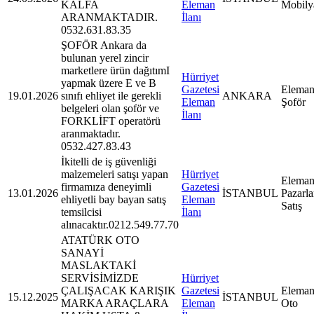
KALFA
Eleman
Mobily
ARANMAKTADIR.
İlanı
0532.631.83.35
ŞOFÖR Ankara da
bulunan yerel zincir
marketlere ürün dağıtımI
Hürriyet
yapmak üzere E ve B
Gazetesi
Eleman
19.01.2026
sınıfı ehliyet ile gerekli
ANKARA
Eleman
Şoför
belgeleri olan şoför ve
İlanı
FORKLİFT operatörü
aranmaktadır.
0532.427.83.43
İkitelli de iş güvenliği
malzemeleri satışı yapan
Hürriyet
Eleman
firmamıza deneyimli
Gazetesi
13.01.2026
İSTANBUL
Pazarl
ehliyetli bay bayan satış
Eleman
Satış
temsilcisi
İlanı
alınacaktır.0212.549.77.70
ATATÜRK OTO
SANAYİ
MASLAKTAKİ
SERVİSİMİZDE
Hürriyet
ÇALIŞACAK KARIŞIK
Gazetesi
Eleman
15.12.2025
İSTANBUL
MARKA ARAÇLARA
Eleman
Oto