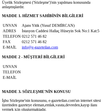
Üyelik Sözleşmesi ('Sözleşme')'nin yapılması konusunda
anlaşmışlardır.
MADDE 1. HİZMET SAHİBİNİN BİLGİLERİ
UNVAN
Ajans Yitik (Yusuf DEMİRCAN)
ADRES
İstasyon Caddesi Hallaç Hüseyin Sok No:1 Kat:5
TELEFON
0212 571 46 82
FAX
0212 571 46 82
E-MAİL
info@e-gazeteilan.com
MADDE 2 - MÜŞTERİ BİLGİLERİ
UNVAN
TELEFON
E-MAİL
MADDE 3. SÖZLEŞME'NİN KONUSU
İşbu Sözleşme'nin konusunu, e-gazeteilan.com'un internet sitesi
üzerinden gazeteye eleman,emlak,vasıta,devreden,kayıp ilanı
vermek için oluşturmaktadır.