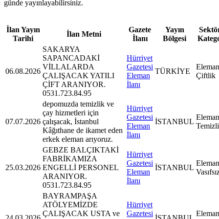
günde yayınlayabilirsiniz.
İlan Yayın
Gazete
Yayın
Sektör
İlan Metni
Tarihi
İlanı
Bölgesi
Kateg
SAKARYA
SAPANCADAKİ
Hürriyet
VİLLALARDA
Gazetesi
Eleman
06.08.2026
TÜRKİYE
ÇALIŞACAK YATILI
Eleman
Çiftlik
ÇİFT ARANIYOR.
İlanı
0531.723.84.95
depomuzda temizlik ve
Hürriyet
çay hizmetleri için
Gazetesi
Eleman
07.07.2026
çalışacak, İstanbul
İSTANBUL
Eleman
Temizl
Kâğıthane de ikamet eden
İlanı
erkek eleman arıyoruz.
GEBZE BALÇIKTAKİ
Hürriyet
FABRİKAMIZA
Gazetesi
Eleman
25.03.2026
ENGELLİ PERSONEL
İSTANBUL
Eleman
Vasıfsı
ARANIYOR.
İlanı
0531.723.84.95
BAYRAMPAŞA
ATÖLYEMİZDE
Hürriyet
ÇALIŞACAK USTA ve
Gazetesi
Eleman
24.03.2026
İSTANBUL