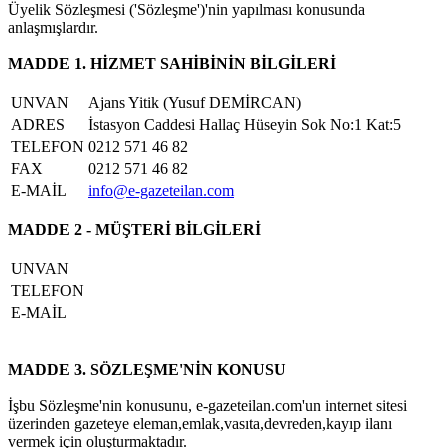
Üyelik Sözleşmesi ('Sözleşme')'nin yapılması konusunda
anlaşmışlardır.
MADDE 1. HİZMET SAHİBİNİN BİLGİLERİ
UNVAN
Ajans Yitik (Yusuf DEMİRCAN)
ADRES
İstasyon Caddesi Hallaç Hüseyin Sok No:1 Kat:5
TELEFON
0212 571 46 82
FAX
0212 571 46 82
E-MAİL
info@e-gazeteilan.com
MADDE 2 - MÜŞTERİ BİLGİLERİ
UNVAN
TELEFON
E-MAİL
MADDE 3. SÖZLEŞME'NİN KONUSU
İşbu Sözleşme'nin konusunu, e-gazeteilan.com'un internet sitesi
üzerinden gazeteye eleman,emlak,vasıta,devreden,kayıp ilanı
vermek için oluşturmaktadır.