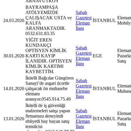
ARNAVUTKÖY
BAYRAMPAŞA
ATÖLYEMİZDE
Sabah
ÇALIŞACAK USTA ve
Gazetesi
Eleman
24.03.2026
İSTANBUL
KALFA
Eleman
Mobily
ARANMAKTADIR.
İlanı
0532.631.83.35
YİĞİT EREN
KUNDAKÇI
Sabah
OPTİSYEN KİMLİK
Eleman
Gazetesi
30.01.2026
KARTI KAYIP
EGE
Pazarl
Eleman
İLANIDIR. OPTİSYEN
Satış
İlanı
KİMLİK KARTIMI
KAYBETTİM.
İkitelli Bağcılar Güngören
Sabah
Sanayi’de asgari ücretle
Gazetesi
Eleman
14.01.2026
çalışacak ön muhasebe
İSTANBUL
Eleman
Muhas
elemanı
İlanı
aranıyor.0545.914.75.49
İkitelli de iş güvenliği
malzemeleri satışı yapan
Sabah
Eleman
firmamıza deneyimli
Gazetesi
13.01.2026
İSTANBUL
Pazarl
ehliyetli bay bayan satış
Eleman
Satış
temsilcisi
İlanı