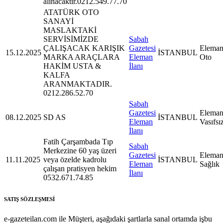
alınacaktır.0212.549.77.70
ATATÜRK OTO
SANAYİ
MASLAKTAKİ
SERVİSİMİZDE
Sabah
ÇALIŞACAK KARIŞIK
Gazetesi
Eleman
15.12.2025
İSTANBUL
MARKA ARAÇLARA
Eleman
Oto
HAKİM USTA &
İlanı
KALFA
ARANMAKTADIR.
0212.286.52.70
Sabah
Gazetesi
Eleman
08.12.2025
SD AS
İSTANBUL
Eleman
Vasıfsı
İlanı
Fatih Çarşambada Tıp
Sabah
Merkezine 60 yaş üzeri
Gazetesi
Eleman
11.11.2025
veya özelde kadrolu
İSTANBUL
Eleman
Sağlık
çalışan pratisyen hekim
İlanı
0532.671.74.85
SATIŞ SÖZLEŞMESİ
e-gazeteilan.com ile Müşteri, aşağıdaki şartlarla sanal ortamda işbu