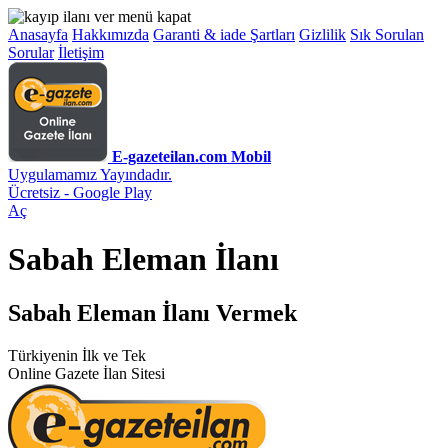
Anasayfa
Hakkımızda
Garanti & iade Şartları
Gizlilik
Sık Sorulan
Sorular
İletişim
E-gazeteilan.com Mobil
Uygulamamız Yayındadır.
Ücretsiz - Google Play
Aç
Sabah Eleman İlanı
Sabah Eleman İlanı Vermek
Türkiyenin İlk ve Tek
Online Gazete İlan Sitesi