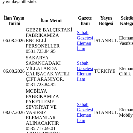
yayınlayabilirsiniz.
İlan Yayın
Gazete
Yayın
Sektör
İlan Metni
Tarihi
İlanı
Bölgesi
Kateg
GEBZE BALÇIKTAKİ
Sabah
FABRİKAMIZA
Gazetesi
Eleman
06.08.2026
ENGELLİ
İSTANBUL
Eleman
Vasıfsı
PERSONELLER
İlanı
0531.723.84.95
SAKARYA
SAPANCADAKİ
Sabah
VİLLALARDA
Gazetesi
Eleman
06.08.2026
TÜRKİYE
ÇALIŞACAK YATILI
Eleman
Çiftlik
ÇİFT ARANIYOR.
İlanı
0531.723.84.95
MOBİLYA
FABRİKAMIZA
PAKETLEME
Sabah
SEVKİYAT VE
Gazetesi
Eleman
08.07.2026
VASIFSIZ
İSTANBUL
Eleman
Mobily
ELEMANLAR
İlanı
ALINACAKTIR
0535.717.69.01