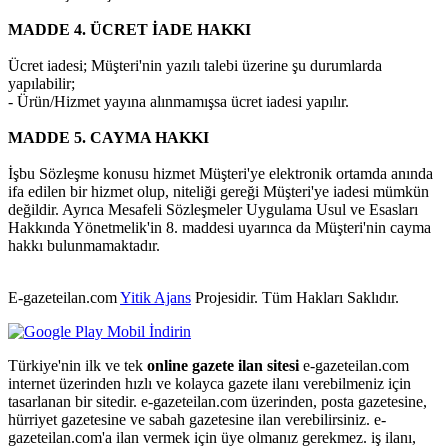
MADDE 4. ÜCRET İADE HAKKI
Ücret iadesi; Müşteri'nin yazılı talebi üzerine şu durumlarda
yapılabilir;
- Ürün/Hizmet yayına alınmamışsa ücret iadesi yapılır.
MADDE 5. CAYMA HAKKI
İşbu Sözleşme konusu hizmet Müşteri'ye elektronik ortamda anında
ifa edilen bir hizmet olup, niteliği gereği Müşteri'ye iadesi mümkün
değildir. Ayrıca Mesafeli Sözleşmeler Uygulama Usul ve Esasları
Hakkında Yönetmelik'in 8. maddesi uyarınca da Müşteri'nin cayma
hakkı bulunmamaktadır.
E-gazeteilan.com
Yitik Ajans
Projesidir.
Tüm Hakları Saklıdır.
Türkiye'nin ilk ve tek
online gazete ilan sitesi
e-gazeteilan.com
internet üzerinden hızlı ve kolayca gazete ilanı verebilmeniz için
tasarlanan bir sitedir. e-gazeteilan.com üzerinden, posta gazetesine,
hürriyet gazetesine ve sabah gazetesine ilan verebilirsiniz. e-
gazeteilan.com'a ilan vermek için üye olmanız gerekmez. iş ilanı,