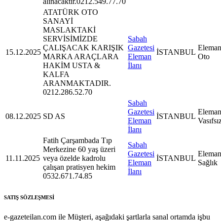
alınacaktır.0212.549.77.70
ATATÜRK OTO
SANAYİ
MASLAKTAKİ
SERVİSİMİZDE
Sabah
ÇALIŞACAK KARIŞIK
Gazetesi
Eleman
15.12.2025
İSTANBUL
MARKA ARAÇLARA
Eleman
Oto
HAKİM USTA &
İlanı
KALFA
ARANMAKTADIR.
0212.286.52.70
Sabah
Gazetesi
Eleman
08.12.2025
SD AS
İSTANBUL
Eleman
Vasıfsı
İlanı
Fatih Çarşambada Tıp
Sabah
Merkezine 60 yaş üzeri
Gazetesi
Eleman
11.11.2025
veya özelde kadrolu
İSTANBUL
Eleman
Sağlık
çalışan pratisyen hekim
İlanı
0532.671.74.85
SATIŞ SÖZLEŞMESİ
e-gazeteilan.com ile Müşteri, aşağıdaki şartlarla sanal ortamda işbu