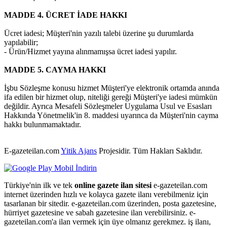
MADDE 4. ÜCRET İADE HAKKI
Ücret iadesi; Müşteri'nin yazılı talebi üzerine şu durumlarda
yapılabilir;
- Ürün/Hizmet yayına alınmamışsa ücret iadesi yapılır.
MADDE 5. CAYMA HAKKI
İşbu Sözleşme konusu hizmet Müşteri'ye elektronik ortamda anında
ifa edilen bir hizmet olup, niteliği gereği Müşteri'ye iadesi mümkün
değildir. Ayrıca Mesafeli Sözleşmeler Uygulama Usul ve Esasları
Hakkında Yönetmelik'in 8. maddesi uyarınca da Müşteri'nin cayma
hakkı bulunmamaktadır.
E-gazeteilan.com
Yitik Ajans
Projesidir.
Tüm Hakları Saklıdır.
Türkiye'nin ilk ve tek
online gazete ilan sitesi
e-gazeteilan.com
internet üzerinden hızlı ve kolayca gazete ilanı verebilmeniz için
tasarlanan bir sitedir. e-gazeteilan.com üzerinden, posta gazetesine,
hürriyet gazetesine ve sabah gazetesine ilan verebilirsiniz. e-
gazeteilan.com'a ilan vermek için üye olmanız gerekmez. iş ilanı,