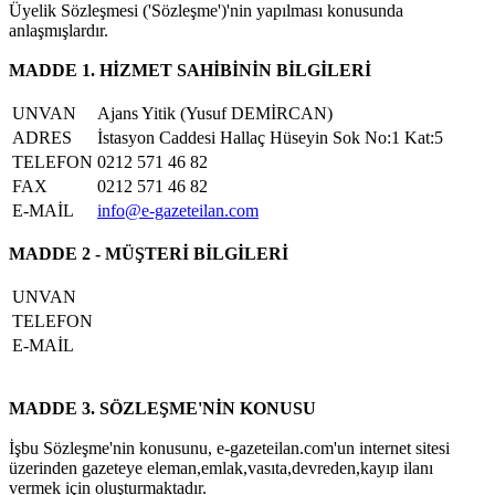
Üyelik Sözleşmesi ('Sözleşme')'nin yapılması konusunda
anlaşmışlardır.
MADDE 1. HİZMET SAHİBİNİN BİLGİLERİ
UNVAN
Ajans Yitik (Yusuf DEMİRCAN)
ADRES
İstasyon Caddesi Hallaç Hüseyin Sok No:1 Kat:5
TELEFON
0212 571 46 82
FAX
0212 571 46 82
E-MAİL
info@e-gazeteilan.com
MADDE 2 - MÜŞTERİ BİLGİLERİ
UNVAN
TELEFON
E-MAİL
MADDE 3. SÖZLEŞME'NİN KONUSU
İşbu Sözleşme'nin konusunu, e-gazeteilan.com'un internet sitesi
üzerinden gazeteye eleman,emlak,vasıta,devreden,kayıp ilanı
vermek için oluşturmaktadır.