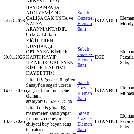
ARNAVUTKÖY
BAYRAMPAŞA
ATÖLYEMİZDE
Sabah
ÇALIŞACAK USTA ve
Gazetesi
Eleman
24.03.2026
İSTANBUL
KALFA
Eleman
Mobily
ARANMAKTADIR.
İlanı
0532.631.83.35
YİĞİT EREN
KUNDAKÇI
Sabah
OPTİSYEN KİMLİK
Eleman
Gazetesi
30.01.2026
KARTI KAYIP
EGE
Pazarl
Eleman
İLANIDIR. OPTİSYEN
Satış
İlanı
KİMLİK KARTIMI
KAYBETTİM.
İkitelli Bağcılar Güngören
Sabah
Sanayi’de asgari ücretle
Gazetesi
Eleman
14.01.2026
çalışacak ön muhasebe
İSTANBUL
Eleman
Muhas
elemanı
İlanı
aranıyor.0545.914.75.49
İkitelli de iş güvenliği
malzemeleri satışı yapan
Sabah
Eleman
firmamıza deneyimli
Gazetesi
13.01.2026
İSTANBUL
Pazarl
ehliyetli bay bayan satış
Eleman
Satış
temsilcisi
İlanı