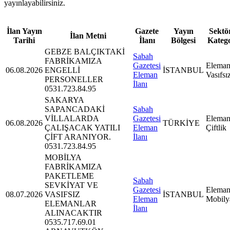
yayınlayabilirsiniz.
İlan Yayın
Gazete
Yayın
Sektör
İlan Metni
Tarihi
İlanı
Bölgesi
Kateg
GEBZE BALÇIKTAKİ
Sabah
FABRİKAMIZA
Gazetesi
Eleman
06.08.2026
ENGELLİ
İSTANBUL
Eleman
Vasıfsı
PERSONELLER
İlanı
0531.723.84.95
SAKARYA
SAPANCADAKİ
Sabah
VİLLALARDA
Gazetesi
Eleman
06.08.2026
TÜRKİYE
ÇALIŞACAK YATILI
Eleman
Çiftlik
ÇİFT ARANIYOR.
İlanı
0531.723.84.95
MOBİLYA
FABRİKAMIZA
PAKETLEME
Sabah
SEVKİYAT VE
Gazetesi
Eleman
08.07.2026
VASIFSIZ
İSTANBUL
Eleman
Mobily
ELEMANLAR
İlanı
ALINACAKTIR
0535.717.69.01