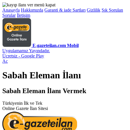
Anasayfa
Hakkımızda
Garanti & iade Şartları
Gizlilik
Sık Sorulan
Sorular
İletişim
E-gazeteilan.com Mobil
Uygulamamız Yayındadır.
Ücretsiz - Google Play
Aç
Sabah Eleman İlanı
Sabah Eleman İlanı Vermek
Türkiyenin İlk ve Tek
Online Gazete İlan Sitesi