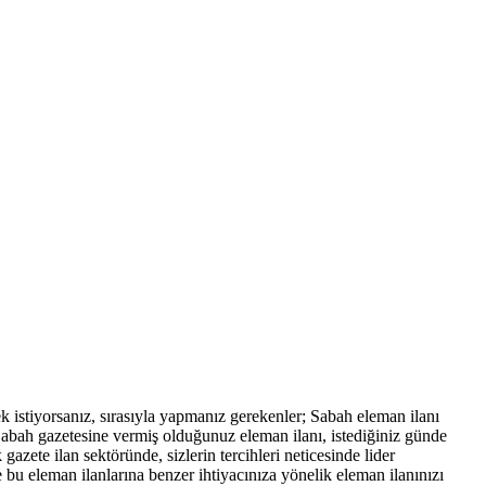
mek istiyorsanız, sırasıyla yapmanız gerekenler; Sabah eleman ilanı
. Sabah gazetesine vermiş olduğunuz eleman ilanı, istediğiniz günde
zete ilan sektöründe, sizlerin tercihleri neticesinde lider
 bu eleman ilanlarına benzer ihtiyacınıza yönelik eleman ilanınızı