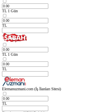
TL
1 Gün
TL
TL
1 Gün
TL
Elemanuzmani.com
(İş İlanları Sitesi)
TL