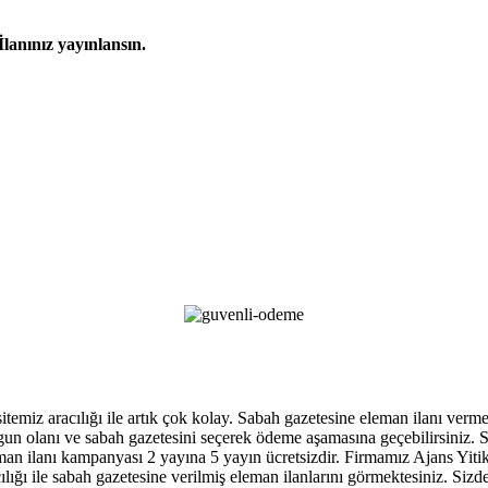
İlanınız yayınlansın.
 sitemiz aracılığı ile artık çok kolay. Sabah gazetesine eleman ilanı ver
, uygun olanı ve sabah gazetesini seçerek ödeme aşamasına geçebilirsiniz
an ilanı kampanyası 2 yayına 5 yayın ücretsizdir. Firmamız Ajans Yitik ga
ığı ile sabah gazetesine verilmiş eleman ilanlarını görmektesiniz. Sizde