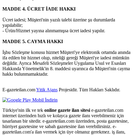
MADDE 4. ÜCRET İADE HAKKI
Ücret iadesi; Müşteri'nin yazılı talebi üzerine şu durumlarda
yapılabilir;
- Ürün/Hizmet yayına alınmamışsa ücret iadesi yapılır.
MADDE 5. CAYMA HAKKI
İşbu Sözleşme konusu hizmet Müşteri'ye elektronik ortamda anında
ifa edilen bir hizmet olup, niteliği gereği Müşteri'ye iadesi mümkün
değildir. Ayrıca Mesafeli Sözleşmeler Uygulama Usul ve Esasları
Hakkında Yönetmelik'in 8. maddesi uyarınca da Müşteri'nin cayma
hakkı bulunmamaktadır.
E-gazeteilan.com
Yitik Ajans
Projesidir.
Tüm Hakları Saklıdır.
Türkiye'nin ilk ve tek
online gazete ilan sitesi
e-gazeteilan.com
internet üzerinden hızlı ve kolayca gazete ilanı verebilmeniz için
tasarlanan bir sitedir. e-gazeteilan.com üzerinden, posta gazetesine,
hürriyet gazetesine ve sabah gazetesine ilan verebilirsiniz. e-
gazeteilan.com'a ilan vermek için üye olmanız gerekmez. iş ilanı,