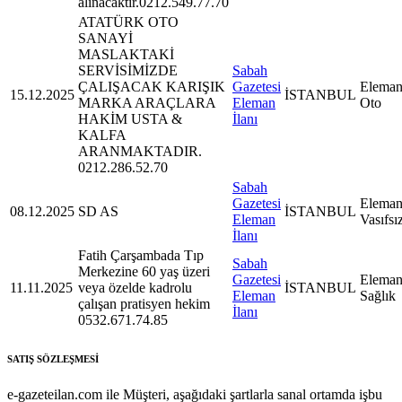
alınacaktır.0212.549.77.70
ATATÜRK OTO
SANAYİ
MASLAKTAKİ
SERVİSİMİZDE
Sabah
ÇALIŞACAK KARIŞIK
Gazetesi
Eleman
15.12.2025
İSTANBUL
MARKA ARAÇLARA
Eleman
Oto
HAKİM USTA &
İlanı
KALFA
ARANMAKTADIR.
0212.286.52.70
Sabah
Gazetesi
Eleman
08.12.2025
SD AS
İSTANBUL
Eleman
Vasıfsı
İlanı
Fatih Çarşambada Tıp
Sabah
Merkezine 60 yaş üzeri
Gazetesi
Eleman
11.11.2025
veya özelde kadrolu
İSTANBUL
Eleman
Sağlık
çalışan pratisyen hekim
İlanı
0532.671.74.85
SATIŞ SÖZLEŞMESİ
e-gazeteilan.com ile Müşteri, aşağıdaki şartlarla sanal ortamda işbu