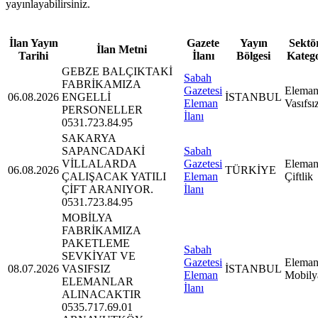
yayınlayabilirsiniz.
İlan Yayın
Gazete
Yayın
Sektör
İlan Metni
Tarihi
İlanı
Bölgesi
Kateg
GEBZE BALÇIKTAKİ
Sabah
FABRİKAMIZA
Gazetesi
Eleman
06.08.2026
ENGELLİ
İSTANBUL
Eleman
Vasıfsı
PERSONELLER
İlanı
0531.723.84.95
SAKARYA
SAPANCADAKİ
Sabah
VİLLALARDA
Gazetesi
Eleman
06.08.2026
TÜRKİYE
ÇALIŞACAK YATILI
Eleman
Çiftlik
ÇİFT ARANIYOR.
İlanı
0531.723.84.95
MOBİLYA
FABRİKAMIZA
PAKETLEME
Sabah
SEVKİYAT VE
Gazetesi
Eleman
08.07.2026
VASIFSIZ
İSTANBUL
Eleman
Mobily
ELEMANLAR
İlanı
ALINACAKTIR
0535.717.69.01