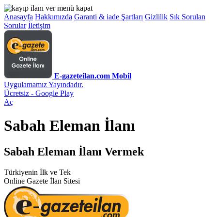
Anasayfa
Hakkımızda
Garanti & iade Şartları
Gizlilik
Sık Sorulan
Sorular
İletişim
E-gazeteilan.com Mobil
Uygulamamız Yayındadır.
Ücretsiz - Google Play
Aç
Sabah Eleman İlanı
Sabah Eleman İlanı Vermek
Türkiyenin İlk ve Tek
Online Gazete İlan Sitesi