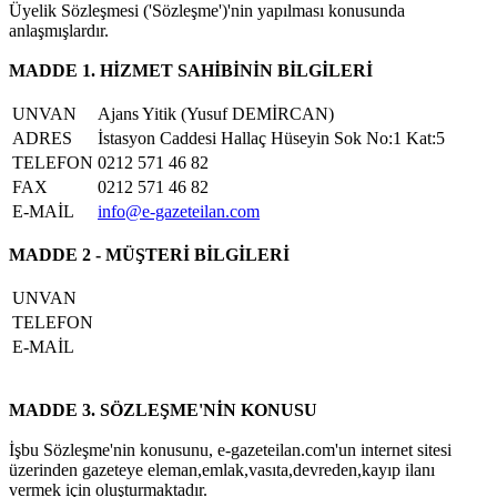
Üyelik Sözleşmesi ('Sözleşme')'nin yapılması konusunda
anlaşmışlardır.
MADDE 1. HİZMET SAHİBİNİN BİLGİLERİ
UNVAN
Ajans Yitik (Yusuf DEMİRCAN)
ADRES
İstasyon Caddesi Hallaç Hüseyin Sok No:1 Kat:5
TELEFON
0212 571 46 82
FAX
0212 571 46 82
E-MAİL
info@e-gazeteilan.com
MADDE 2 - MÜŞTERİ BİLGİLERİ
UNVAN
TELEFON
E-MAİL
MADDE 3. SÖZLEŞME'NİN KONUSU
İşbu Sözleşme'nin konusunu, e-gazeteilan.com'un internet sitesi
üzerinden gazeteye eleman,emlak,vasıta,devreden,kayıp ilanı
vermek için oluşturmaktadır.