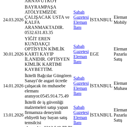
ARNAVUTKÖY
BAYRAMPAŞA
ATÖLYEMİZDE
Sabah
ÇALIŞACAK USTA ve
Gazetesi
Eleman
24.03.2026
İSTANBUL
KALFA
Eleman
Mobily
ARANMAKTADIR.
İlanı
0532.631.83.35
YİĞİT EREN
KUNDAKÇI
Sabah
OPTİSYEN KİMLİK
Eleman
Gazetesi
30.01.2026
KARTI KAYIP
EGE
Pazarl
Eleman
İLANIDIR. OPTİSYEN
Satış
İlanı
KİMLİK KARTIMI
KAYBETTİM.
İkitelli Bağcılar Güngören
Sabah
Sanayi’de asgari ücretle
Gazetesi
Eleman
14.01.2026
çalışacak ön muhasebe
İSTANBUL
Eleman
Muhas
elemanı
İlanı
aranıyor.0545.914.75.49
İkitelli de iş güvenliği
malzemeleri satışı yapan
Sabah
Eleman
firmamıza deneyimli
Gazetesi
13.01.2026
İSTANBUL
Pazarl
ehliyetli bay bayan satış
Eleman
Satış
temsilcisi
İlanı