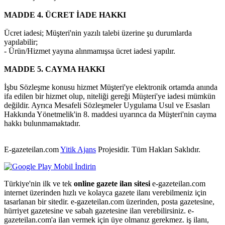
MADDE 4. ÜCRET İADE HAKKI
Ücret iadesi; Müşteri'nin yazılı talebi üzerine şu durumlarda
yapılabilir;
- Ürün/Hizmet yayına alınmamışsa ücret iadesi yapılır.
MADDE 5. CAYMA HAKKI
İşbu Sözleşme konusu hizmet Müşteri'ye elektronik ortamda anında
ifa edilen bir hizmet olup, niteliği gereği Müşteri'ye iadesi mümkün
değildir. Ayrıca Mesafeli Sözleşmeler Uygulama Usul ve Esasları
Hakkında Yönetmelik'in 8. maddesi uyarınca da Müşteri'nin cayma
hakkı bulunmamaktadır.
E-gazeteilan.com
Yitik Ajans
Projesidir.
Tüm Hakları Saklıdır.
Türkiye'nin ilk ve tek
online gazete ilan sitesi
e-gazeteilan.com
internet üzerinden hızlı ve kolayca gazete ilanı verebilmeniz için
tasarlanan bir sitedir. e-gazeteilan.com üzerinden, posta gazetesine,
hürriyet gazetesine ve sabah gazetesine ilan verebilirsiniz. e-
gazeteilan.com'a ilan vermek için üye olmanız gerekmez. iş ilanı,