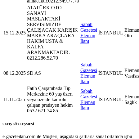
alınacaktır.0212.549.77.70
ATATÜRK OTO
SANAYİ
MASLAKTAKİ
SERVİSİMİZDE
Sabah
ÇALIŞACAK KARIŞIK
Gazetesi
Eleman
15.12.2025
İSTANBUL
MARKA ARAÇLARA
Eleman
Oto
HAKİM USTA &
İlanı
KALFA
ARANMAKTADIR.
0212.286.52.70
Sabah
Gazetesi
Eleman
08.12.2025
SD AS
İSTANBUL
Eleman
Vasıfsı
İlanı
Fatih Çarşambada Tıp
Sabah
Merkezine 60 yaş üzeri
Gazetesi
Eleman
11.11.2025
veya özelde kadrolu
İSTANBUL
Eleman
Sağlık
çalışan pratisyen hekim
İlanı
0532.671.74.85
SATIŞ SÖZLEŞMESİ
e-gazeteilan.com ile Müşteri, aşağıdaki şartlarla sanal ortamda işbu