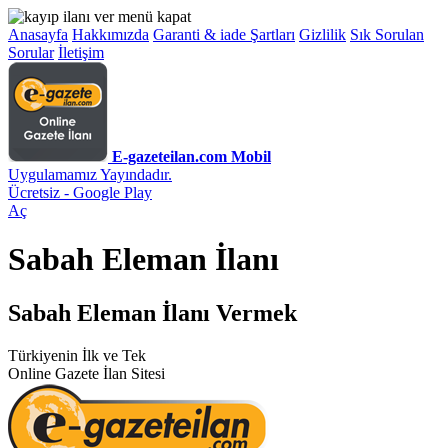
Anasayfa
Hakkımızda
Garanti & iade Şartları
Gizlilik
Sık Sorulan
Sorular
İletişim
E-gazeteilan.com Mobil
Uygulamamız Yayındadır.
Ücretsiz - Google Play
Aç
Sabah Eleman İlanı
Sabah Eleman İlanı Vermek
Türkiyenin İlk ve Tek
Online Gazete İlan Sitesi