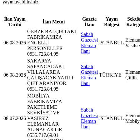
yayınlayabilirsiniz.
İlan Yayın
Gazete
Yayın
Sektör
İlan Metni
Tarihi
İlanı
Bölgesi
Kateg
GEBZE BALÇIKTAKİ
Sabah
FABRİKAMIZA
Gazetesi
Eleman
06.08.2026
ENGELLİ
İSTANBUL
Eleman
Vasıfsı
PERSONELLER
İlanı
0531.723.84.95
SAKARYA
SAPANCADAKİ
Sabah
VİLLALARDA
Gazetesi
Eleman
06.08.2026
TÜRKİYE
ÇALIŞACAK YATILI
Eleman
Çiftlik
ÇİFT ARANIYOR.
İlanı
0531.723.84.95
MOBİLYA
FABRİKAMIZA
PAKETLEME
Sabah
SEVKİYAT VE
Gazetesi
Eleman
08.07.2026
VASIFSIZ
İSTANBUL
Eleman
Mobily
ELEMANLAR
İlanı
ALINACAKTIR
0535.717.69.01