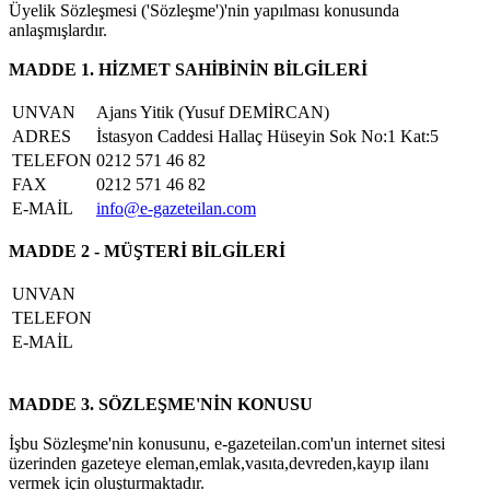
Üyelik Sözleşmesi ('Sözleşme')'nin yapılması konusunda
anlaşmışlardır.
MADDE 1. HİZMET SAHİBİNİN BİLGİLERİ
UNVAN
Ajans Yitik (Yusuf DEMİRCAN)
ADRES
İstasyon Caddesi Hallaç Hüseyin Sok No:1 Kat:5
TELEFON
0212 571 46 82
FAX
0212 571 46 82
E-MAİL
info@e-gazeteilan.com
MADDE 2 - MÜŞTERİ BİLGİLERİ
UNVAN
TELEFON
E-MAİL
MADDE 3. SÖZLEŞME'NİN KONUSU
İşbu Sözleşme'nin konusunu, e-gazeteilan.com'un internet sitesi
üzerinden gazeteye eleman,emlak,vasıta,devreden,kayıp ilanı
vermek için oluşturmaktadır.