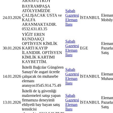
ARNAVUTKÖY
BAYRAMPAŞA
ATÖLYEMİZDE
Sabah
ÇALIŞACAK USTA ve
Gazetesi
Eleman
24.03.2026
İSTANBUL
KALFA
Eleman
Mobily
ARANMAKTADIR.
İlanı
0532.631.83.35
YİĞİT EREN
KUNDAKÇI
Sabah
OPTİSYEN KİMLİK
Eleman
Gazetesi
30.01.2026
KARTI KAYIP
EGE
Pazarl
Eleman
İLANIDIR. OPTİSYEN
Satış
İlanı
KİMLİK KARTIMI
KAYBETTİM.
İkitelli Bağcılar Güngören
Sabah
Sanayi’de asgari ücretle
Gazetesi
Eleman
14.01.2026
çalışacak ön muhasebe
İSTANBUL
Eleman
Muhas
elemanı
İlanı
aranıyor.0545.914.75.49
İkitelli de iş güvenliği
malzemeleri satışı yapan
Sabah
Eleman
firmamıza deneyimli
Gazetesi
13.01.2026
İSTANBUL
Pazarl
ehliyetli bay bayan satış
Eleman
Satış
temsilcisi
İlanı