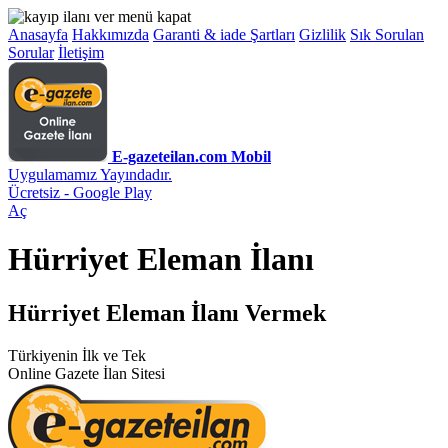
Anasayfa
Hakkımızda
Garanti & iade Şartları
Gizlilik
Sık Sorulan
Sorular
İletişim
E-gazeteilan.com Mobil
Uygulamamız Yayındadır.
Ücretsiz - Google Play
Aç
Hürriyet Eleman İlanı
Hürriyet Eleman İlanı Vermek
Türkiyenin İlk ve Tek
Online Gazete İlan Sitesi