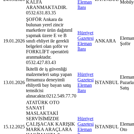
KALFA
Eleman
Mobily
ARANMAKTADIR.
İlanı
0532.631.83.35
ŞOFÖR Ankara da
bulunan yerel zincir
marketlere ürün dağıtımI
Hürriyet
yapmak üzere E ve B
Gazetesi
Eleman
19.01.2026
sınıfı ehliyet ile gerekli
ANKARA
Eleman
Şoför
belgeleri olan şoför ve
İlanı
FORKLİFT operatörü
aranmaktadır.
0532.427.83.43
İkitelli de iş güvenliği
malzemeleri satışı yapan
Hürriyet
Eleman
firmamıza deneyimli
Gazetesi
13.01.2026
İSTANBUL
Pazarl
ehliyetli bay bayan satış
Eleman
Satış
temsilcisi
İlanı
alınacaktır.0212.549.77.70
ATATÜRK OTO
SANAYİ
MASLAKTAKİ
SERVİSİMİZDE
Hürriyet
ÇALIŞACAK KARIŞIK
Gazetesi
Eleman
15.12.2025
İSTANBUL
MARKA ARAÇLARA
Eleman
Oto