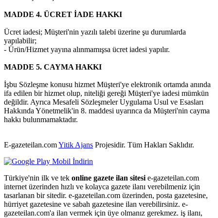
MADDE 4. ÜCRET İADE HAKKI
Ücret iadesi; Müşteri'nin yazılı talebi üzerine şu durumlarda
yapılabilir;
- Ürün/Hizmet yayına alınmamışsa ücret iadesi yapılır.
MADDE 5. CAYMA HAKKI
İşbu Sözleşme konusu hizmet Müşteri'ye elektronik ortamda anında
ifa edilen bir hizmet olup, niteliği gereği Müşteri'ye iadesi mümkün
değildir. Ayrıca Mesafeli Sözleşmeler Uygulama Usul ve Esasları
Hakkında Yönetmelik'in 8. maddesi uyarınca da Müşteri'nin cayma
hakkı bulunmamaktadır.
E-gazeteilan.com
Yitik Ajans
Projesidir.
Tüm Hakları Saklıdır.
Türkiye'nin ilk ve tek
online gazete ilan sitesi
e-gazeteilan.com
internet üzerinden hızlı ve kolayca gazete ilanı verebilmeniz için
tasarlanan bir sitedir. e-gazeteilan.com üzerinden, posta gazetesine,
hürriyet gazetesine ve sabah gazetesine ilan verebilirsiniz. e-
gazeteilan.com'a ilan vermek için üye olmanız gerekmez. iş ilanı,