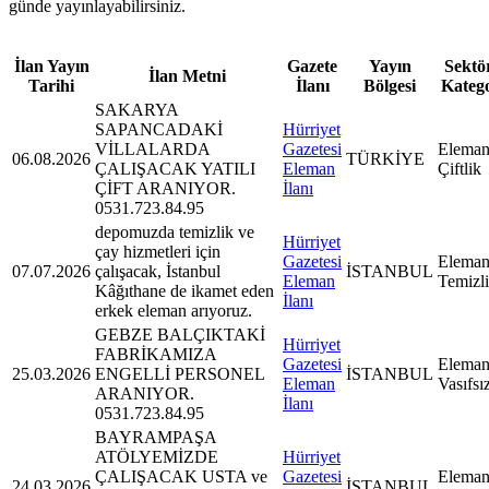
günde yayınlayabilirsiniz.
İlan Yayın
Gazete
Yayın
Sektör
İlan Metni
Tarihi
İlanı
Bölgesi
Kateg
SAKARYA
SAPANCADAKİ
Hürriyet
VİLLALARDA
Gazetesi
Eleman
06.08.2026
TÜRKİYE
ÇALIŞACAK YATILI
Eleman
Çiftlik
ÇİFT ARANIYOR.
İlanı
0531.723.84.95
depomuzda temizlik ve
Hürriyet
çay hizmetleri için
Gazetesi
Eleman
07.07.2026
çalışacak, İstanbul
İSTANBUL
Eleman
Temizl
Kâğıthane de ikamet eden
İlanı
erkek eleman arıyoruz.
GEBZE BALÇIKTAKİ
Hürriyet
FABRİKAMIZA
Gazetesi
Eleman
25.03.2026
ENGELLİ PERSONEL
İSTANBUL
Eleman
Vasıfsı
ARANIYOR.
İlanı
0531.723.84.95
BAYRAMPAŞA
ATÖLYEMİZDE
Hürriyet
ÇALIŞACAK USTA ve
Gazetesi
Eleman
24.03.2026
İSTANBUL