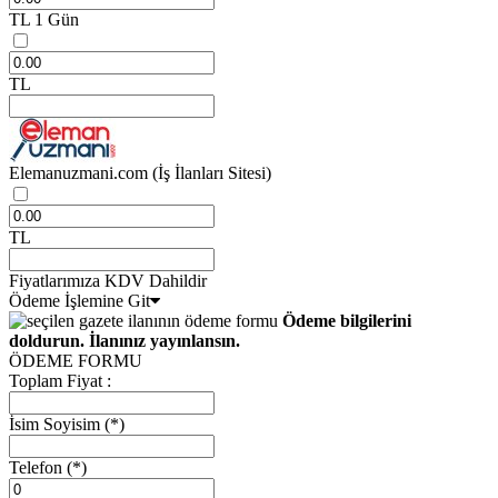
TL
1 Gün
TL
Elemanuzmani.com
(İş İlanları Sitesi)
TL
Fiyatlarımıza KDV Dahildir
Ödeme İşlemine Git
Ödeme bilgilerini
doldurun. İlanınız yayınlansın.
ÖDEME FORMU
Toplam Fiyat :
İsim Soyisim
(*)
Telefon
(*)