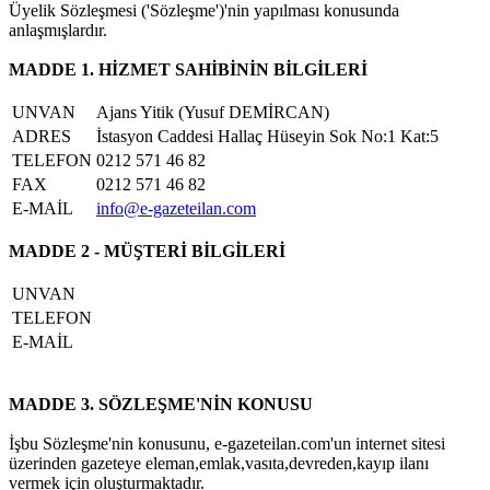
Üyelik Sözleşmesi ('Sözleşme')'nin yapılması konusunda
anlaşmışlardır.
MADDE 1. HİZMET SAHİBİNİN BİLGİLERİ
UNVAN
Ajans Yitik (Yusuf DEMİRCAN)
ADRES
İstasyon Caddesi Hallaç Hüseyin Sok No:1 Kat:5
TELEFON
0212 571 46 82
FAX
0212 571 46 82
E-MAİL
info@e-gazeteilan.com
MADDE 2 - MÜŞTERİ BİLGİLERİ
UNVAN
TELEFON
E-MAİL
MADDE 3. SÖZLEŞME'NİN KONUSU
İşbu Sözleşme'nin konusunu, e-gazeteilan.com'un internet sitesi
üzerinden gazeteye eleman,emlak,vasıta,devreden,kayıp ilanı
vermek için oluşturmaktadır.