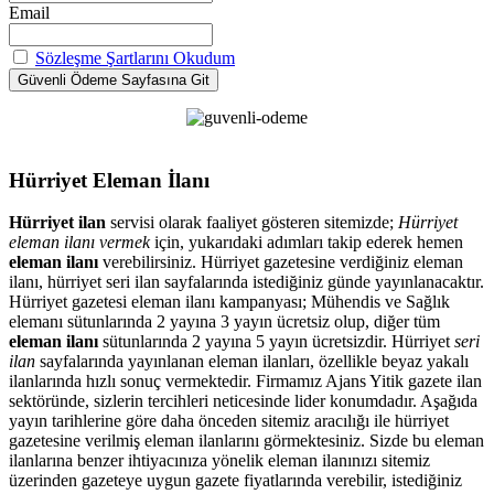
Email
Sözleşme Şartlarını Okudum
Hürriyet Eleman İlanı
Hürriyet ilan
servisi olarak faaliyet gösteren sitemizde;
Hürriyet
eleman ilanı vermek
için, yukarıdaki adımları takip ederek hemen
eleman ilanı
verebilirsiniz. Hürriyet gazetesine verdiğiniz eleman
ilanı, hürriyet seri ilan sayfalarında istediğiniz günde yayınlanacaktır.
Hürriyet gazetesi eleman ilanı kampanyası; Mühendis ve Sağlık
elemanı sütunlarında 2 yayına 3 yayın ücretsiz olup, diğer tüm
eleman ilanı
sütunlarında 2 yayına 5 yayın ücretsizdir. Hürriyet
seri
ilan
sayfalarında yayınlanan eleman ilanları, özellikle beyaz yakalı
ilanlarında hızlı sonuç vermektedir. Firmamız Ajans Yitik gazete ilan
sektöründe, sizlerin tercihleri neticesinde lider konumdadır. Aşağıda
yayın tarihlerine göre daha önceden sitemiz aracılığı ile hürriyet
gazetesine verilmiş eleman ilanlarını görmektesiniz. Sizde bu eleman
ilanlarına benzer ihtiyacınıza yönelik eleman ilanınızı sitemiz
üzerinden gazeteye uygun gazete fiyatlarında verebilir, istediğiniz