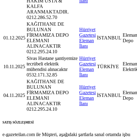
HAKİM USTA &
İlanı
KALFA
ARANMAKTADIR.
0212.286.52.70
KAĞITHANE DE
BULUNAN
Hürriyet
FİRMAMIZA DEPO
Gazetesi
Eleman
01.12.2025
İSTANBUL
ELEMANI
Eleman
Depo
ALINACAKTIR
İlanı
0212.295.24.10
Sivas Hastane şantiyemize
Hürriyet
tecrübeli elektrik
Gazetesi
Eleman
10.11.2025
TÜRKİYE
mühendisi alınacaktır
Eleman
Elektri
0532.171.32.85
İlanı
KAĞITHANE DE
BULUNAN
Hürriyet
FİRMAMIZA DEPO
Gazetesi
Eleman
04.11.2025
İSTANBUL
ELEMANI
Eleman
Depo
ALINACAKTIR
İlanı
0212.295.24.10
SATIŞ SÖZLEŞMESİ
e-gazeteilan.com ile Müşteri, aşağıdaki şartlarla sanal ortamda işbu