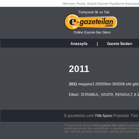
Hürriyet, Posta, Sabah Gazete Fiyatlarını Karşılaşt
Türkiyenin İlk ve Tek
Online Gazete İlan Sitesi
Anasayfa
|
Gazete İlanları
2011
2011
megane3 29500km 36000tl sıfır gib
Etiket :
İSTANBUL
,
VASITA
,
RENAULT
,
8.
E-gazeteilan.com
Yitik Ajans
Projesidir.
Tüm H
Türkiye'nin ilk ve tek
online gazete ilan sitesi
e-gazeteil
sabah gazetesine ilan verebilirsiniz. e-gazeteilan.com'a 
ilanı vermek,gazeteye vasıta ilanı vermek gibi kelimeler il