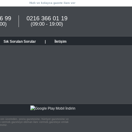
Hızlı ve kolayca gazete ilanı ver
6 99
0216 366 01 19
:00)
(09:00 - 19:00)
Sık Sorulan Sorular
|
İletişim
n.com üzerinden, posta gazetesine, hürriyet gazetesine ve
 ilan vermek,gazeteye eleman ilanı vermek,gazeteye emlak
rsiniz.