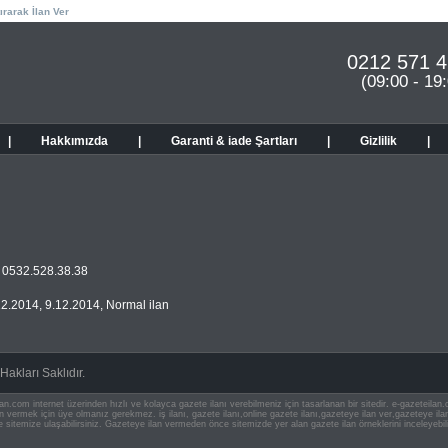
ırarak İlan Ver
0212 571 4
(09:00 - 19
|
Hakkımızda
|
Garanti & iade Şartları
|
Gizlilik
|
i 0532.528.38.38
12.2014
,
9.12.2014
,
Normal ilan
akları Saklıdır.
an.com internet üzerinden hızlı ve kolayca gazete ilanı verebilmeniz için tasarlanan bir sitedir. e-gazeteila
ilan vermek için üye olmanız gerekmez. iş ilanı, gazete ilanı,online gazete ilanı,gazeteye ilan ver,gazeteye
e sitemize ulaşabilirsiniz. Gazeteye ilan vermeden önce sitemizde yer alan gazete ilan örneklerini inceleyebili