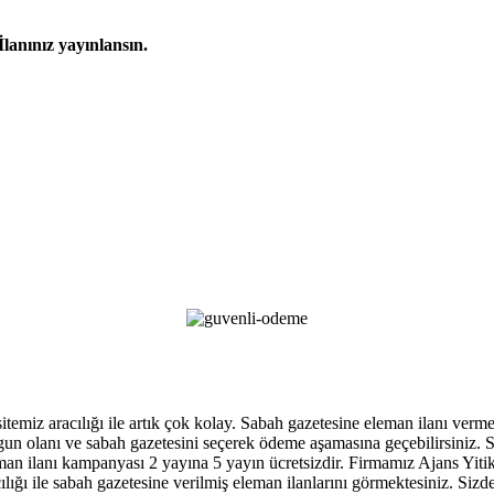
İlanınız yayınlansın.
 sitemiz aracılığı ile artık çok kolay. Sabah gazetesine eleman ilanı ver
, uygun olanı ve sabah gazetesini seçerek ödeme aşamasına geçebilirsiniz
an ilanı kampanyası 2 yayına 5 yayın ücretsizdir. Firmamız Ajans Yitik ga
ığı ile sabah gazetesine verilmiş eleman ilanlarını görmektesiniz. Sizde