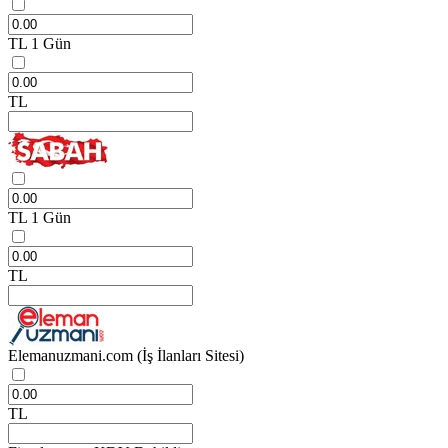
TL
1 Gün
TL
TL
1 Gün
TL
Elemanuzmani.com
(İş İlanları Sitesi)
TL