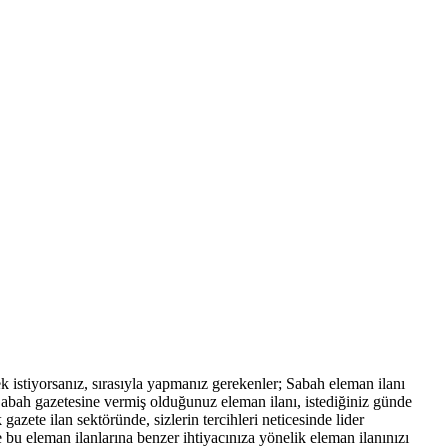
mek istiyorsanız, sırasıyla yapmanız gerekenler; Sabah eleman ilanı
. Sabah gazetesine vermiş olduğunuz eleman ilanı, istediğiniz günde
zete ilan sektöründe, sizlerin tercihleri neticesinde lider
 bu eleman ilanlarına benzer ihtiyacınıza yönelik eleman ilanınızı