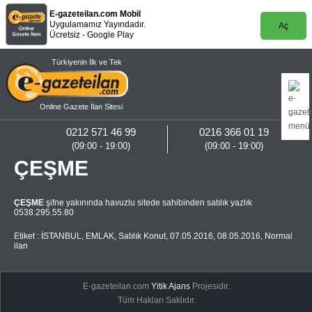
E-gazeteilan.com Mobil
Uygulamamız Yayındadır.
Aç
Ücretsiz - Google Play
Türkiyenin İlk ve Tek
Online Gazete İlan Sitesi
0212 571 46 99
0216 366 01 19
(09:00 - 19:00)
(09:00 - 19:00)
ÇEŞME
ÇEŞME
şifne yakınında havuzlu sitede sahibinden satılık yazlık
0538.295.55.80
Etiket :
İSTANBUL
,
EMLAK
,
Satılık Konut
,
07.05.2016
,
08.05.2016
,
Normal
ilan
E-gazeteilan.com
Yitik Ajans
Projesidir.
Tüm Hakları Saklıdır.