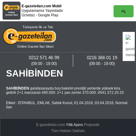
E-gazeteilan.com Mobil
Uygulamamız Yayındadır.
Aç
Ücretsiz - Google Play
Türkiyenin İlk ve Tek
Online Gazete İlan Sitesi
0212 571 46 99
0216 366 01 19
(09:00 - 19:00)
(09:00 - 19:00)
SAHİBİNDEN
SAHİBİNDEN
galatasarayda boş bakımlı prestijli yerlerde yüksek kira
getirili 2+1 manzaralı 495.000. 2+1 yarı zemin 370.000. 0541.372.20.25
Etiket :
İSTANBUL
,
EMLAK
,
Satılık Konut
,
01.04.2016
,
03.04.2016
,
Normal
ilan
E-gazeteilan.com
Yitik Ajans
Projesidir.
Tüm Hakları Saklıdır.