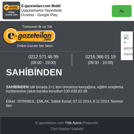
E-gazeteilan.com Mobil
Uygulamamız Yayındadır.
Aç
Ücretsiz - Google Play
Türkiyenin İlk ve Tek
Online Gazete İlan Sitesi
0212 571 46 99
0216 366 01 19
(09:00 - 19:00)
(09:00 - 19:00)
SAHİBİNDEN
SAHİBİNDEN
sıfır binada 2+1 tem ümraniye kavşağına, eğitim araştırma
hastanesine yakın baraka konutları 530.038.83.36
Etiket :
İSTANBUL
,
EMLAK
,
Satılık Konut
,
07.11.2014
,
8.11.2014
,
Normal
ilan
E-gazeteilan.com
Yitik Ajans
Projesidir.
Tüm Hakları Saklıdır.