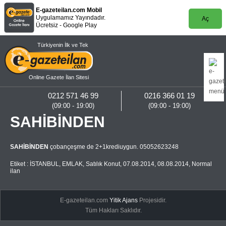
E-gazeteilan.com Mobil
Uygulamamız Yayındadır.
Aç
Ücretsiz - Google Play
Türkiyenin İlk ve Tek
Online Gazete İlan Sitesi
0212 571 46 99
0216 366 01 19
(09:00 - 19:00)
(09:00 - 19:00)
SAHİBİNDEN
SAHİBİNDEN
çobançeşme de 2+1krediuygun. 05052623248
Etiket :
İSTANBUL
,
EMLAK
,
Satılık Konut
,
07.08.2014
,
08.08.2014
,
Normal
ilan
E-gazeteilan.com
Yitik Ajans
Projesidir.
Tüm Hakları Saklıdır.