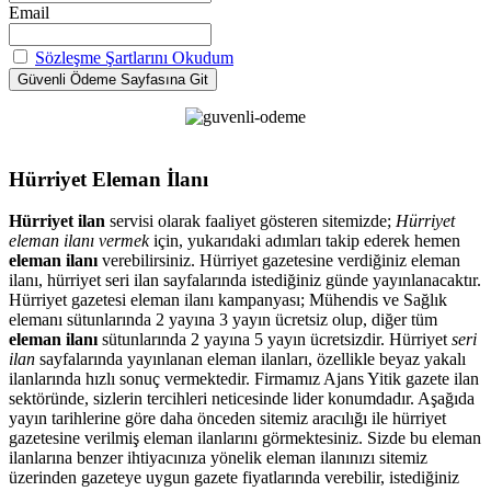
Email
Sözleşme Şartlarını Okudum
Hürriyet Eleman İlanı
Hürriyet ilan
servisi olarak faaliyet gösteren sitemizde;
Hürriyet
eleman ilanı vermek
için, yukarıdaki adımları takip ederek hemen
eleman ilanı
verebilirsiniz. Hürriyet gazetesine verdiğiniz eleman
ilanı, hürriyet seri ilan sayfalarında istediğiniz günde yayınlanacaktır.
Hürriyet gazetesi eleman ilanı kampanyası; Mühendis ve Sağlık
elemanı sütunlarında 2 yayına 3 yayın ücretsiz olup, diğer tüm
eleman ilanı
sütunlarında 2 yayına 5 yayın ücretsizdir. Hürriyet
seri
ilan
sayfalarında yayınlanan eleman ilanları, özellikle beyaz yakalı
ilanlarında hızlı sonuç vermektedir. Firmamız Ajans Yitik gazete ilan
sektöründe, sizlerin tercihleri neticesinde lider konumdadır. Aşağıda
yayın tarihlerine göre daha önceden sitemiz aracılığı ile hürriyet
gazetesine verilmiş eleman ilanlarını görmektesiniz. Sizde bu eleman
ilanlarına benzer ihtiyacınıza yönelik eleman ilanınızı sitemiz
üzerinden gazeteye uygun gazete fiyatlarında verebilir, istediğiniz