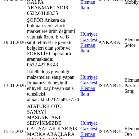
KALFA
Eleman
Mobily
ARANMAKTADIR.
İlanı
0532.631.83.35
ŞOFÖR Ankara da
bulunan yerel zincir
marketlere ürün dağıtımI
Hürriyet
yapmak üzere E ve B
Gazetesi
Eleman
19.01.2026
sınıfı ehliyet ile gerekli
ANKARA
Eleman
Şoför
belgeleri olan şoför ve
İlanı
FORKLİFT operatörü
aranmaktadır.
0532.427.83.43
İkitelli de iş güvenliği
malzemeleri satışı yapan
Hürriyet
Eleman
firmamıza deneyimli
Gazetesi
13.01.2026
İSTANBUL
Pazarl
ehliyetli bay bayan satış
Eleman
Satış
temsilcisi
İlanı
alınacaktır.0212.549.77.70
ATATÜRK OTO
SANAYİ
MASLAKTAKİ
SERVİSİMİZDE
Hürriyet
ÇALIŞACAK KARIŞIK
Gazetesi
Eleman
15.12.2025
İSTANBUL
MARKA ARAÇLARA
Eleman
Oto