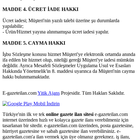
MADDE 4. ÜCRET İADE HAKKI
Ücret iadesi; Müşteri'nin yazılı talebi üzerine şu durumlarda
yapılabilir;
- Ürün/Hizmet yayına alınmamışsa ücret iadesi yapılır.
MADDE 5. CAYMA HAKKI
İşbu Sözleşme konusu hizmet Müşteri'ye elektronik ortamda anında
ifa edilen bir hizmet olup, niteliği gereği Müşteri'ye iadesi mümkün
değildir. Ayrıca Mesafeli Sözleşmeler Uygulama Usul ve Esasları
Hakkında Yönetmelik'in 8. maddesi uyarınca da Müşteri'nin cayma
hakkı bulunmamaktadır.
E-gazeteilan.com
Yitik Ajans
Projesidir.
Tüm Hakları Saklıdır.
Türkiye'nin ilk ve tek
online gazete ilan sitesi
e-gazeteilan.com
internet üzerinden hızlı ve kolayca gazete ilanı verebilmeniz için
tasarlanan bir sitedir. e-gazeteilan.com üzerinden, posta gazetesine,
hürriyet gazetesine ve sabah gazetesine ilan verebilirsiniz. e-
gazeteilan.com'a ilan vermek için üye olmanız gerekmez. iş ilanı,