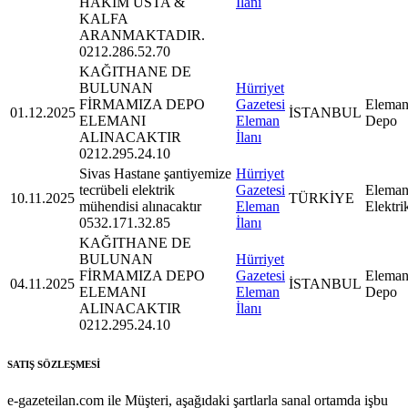
HAKİM USTA &
İlanı
KALFA
ARANMAKTADIR.
0212.286.52.70
KAĞITHANE DE
BULUNAN
Hürriyet
FİRMAMIZA DEPO
Gazetesi
Eleman
01.12.2025
İSTANBUL
ELEMANI
Eleman
Depo
ALINACAKTIR
İlanı
0212.295.24.10
Sivas Hastane şantiyemize
Hürriyet
tecrübeli elektrik
Gazetesi
Eleman
10.11.2025
TÜRKİYE
mühendisi alınacaktır
Eleman
Elektri
0532.171.32.85
İlanı
KAĞITHANE DE
BULUNAN
Hürriyet
FİRMAMIZA DEPO
Gazetesi
Eleman
04.11.2025
İSTANBUL
ELEMANI
Eleman
Depo
ALINACAKTIR
İlanı
0212.295.24.10
SATIŞ SÖZLEŞMESİ
e-gazeteilan.com ile Müşteri, aşağıdaki şartlarla sanal ortamda işbu