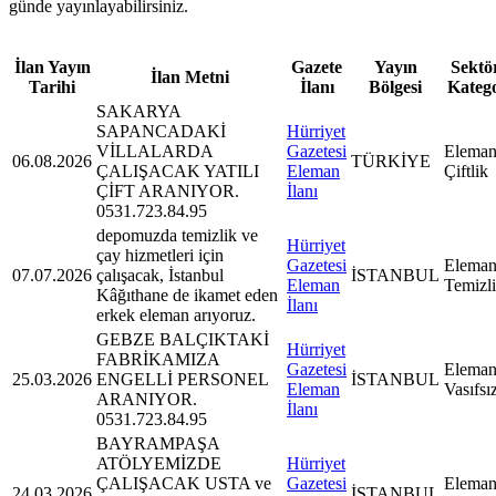
günde yayınlayabilirsiniz.
İlan Yayın
Gazete
Yayın
Sektör
İlan Metni
Tarihi
İlanı
Bölgesi
Kateg
SAKARYA
SAPANCADAKİ
Hürriyet
VİLLALARDA
Gazetesi
Eleman
06.08.2026
TÜRKİYE
ÇALIŞACAK YATILI
Eleman
Çiftlik
ÇİFT ARANIYOR.
İlanı
0531.723.84.95
depomuzda temizlik ve
Hürriyet
çay hizmetleri için
Gazetesi
Eleman
07.07.2026
çalışacak, İstanbul
İSTANBUL
Eleman
Temizl
Kâğıthane de ikamet eden
İlanı
erkek eleman arıyoruz.
GEBZE BALÇIKTAKİ
Hürriyet
FABRİKAMIZA
Gazetesi
Eleman
25.03.2026
ENGELLİ PERSONEL
İSTANBUL
Eleman
Vasıfsı
ARANIYOR.
İlanı
0531.723.84.95
BAYRAMPAŞA
ATÖLYEMİZDE
Hürriyet
ÇALIŞACAK USTA ve
Gazetesi
Eleman
24.03.2026
İSTANBUL