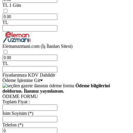
TL
1 Gün
TL
Elemanuzmani.com
(İş İlanları Sitesi)
TL
Fiyatlarımıza KDV Dahildir
Ödeme İşlemine Git
Ödeme bilgilerini
doldurun. İlanınız yayınlansın.
ÖDEME FORMU
Toplam Fiyat :
İsim Soyisim
(*)
Telefon
(*)