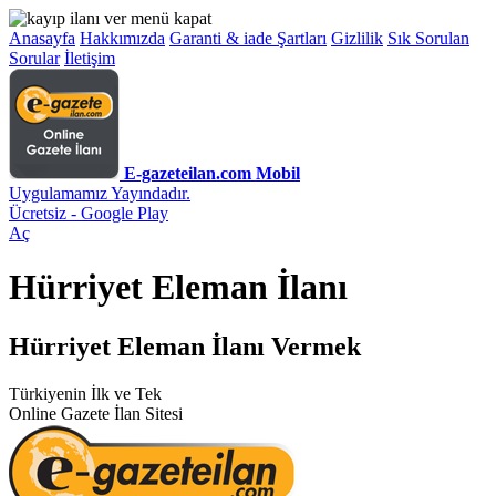
Anasayfa
Hakkımızda
Garanti & iade Şartları
Gizlilik
Sık Sorulan
Sorular
İletişim
E-gazeteilan.com Mobil
Uygulamamız Yayındadır.
Ücretsiz - Google Play
Aç
Hürriyet Eleman İlanı
Hürriyet Eleman İlanı Vermek
Türkiyenin İlk ve Tek
Online Gazete İlan Sitesi