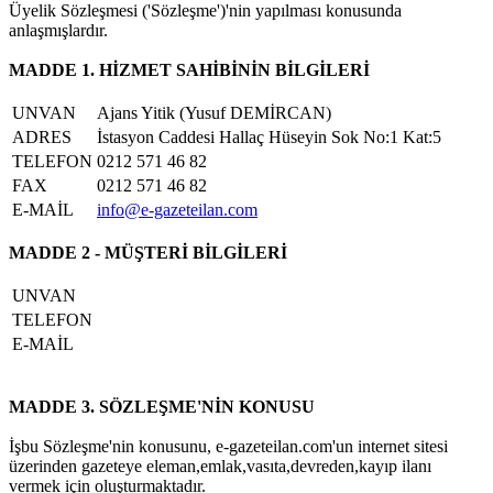
Üyelik Sözleşmesi ('Sözleşme')'nin yapılması konusunda
anlaşmışlardır.
MADDE 1. HİZMET SAHİBİNİN BİLGİLERİ
UNVAN
Ajans Yitik (Yusuf DEMİRCAN)
ADRES
İstasyon Caddesi Hallaç Hüseyin Sok No:1 Kat:5
TELEFON
0212 571 46 82
FAX
0212 571 46 82
E-MAİL
info@e-gazeteilan.com
MADDE 2 - MÜŞTERİ BİLGİLERİ
UNVAN
TELEFON
E-MAİL
MADDE 3. SÖZLEŞME'NİN KONUSU
İşbu Sözleşme'nin konusunu, e-gazeteilan.com'un internet sitesi
üzerinden gazeteye eleman,emlak,vasıta,devreden,kayıp ilanı
vermek için oluşturmaktadır.