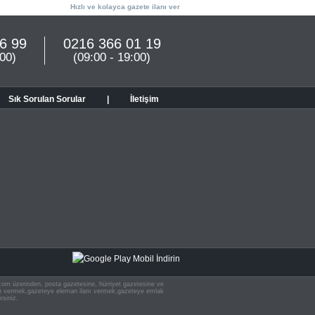
Hızlı ve kolayca gazete ilanı ver
6 99
0216 366 01 19
:00)
(09:00 - 19:00)
Sık Sorulan Sorular
|
İletişim
n.com üzerinden, posta gazetesine, hürriyet gazetesine ve
 ilan vermek,gazeteye eleman ilanı vermek,gazeteye emlak
rsiniz.