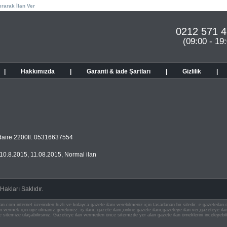
ırarak İlan Ver
0212 571 4
(09:00 - 19
|
Hakkımızda
|
Garanti & iade Şartları
|
Gizlilik
|
daire 2200tl. 05316637554
10.8.2015
,
11.08.2015
,
Normal ilan
akları Saklıdır.
an.com internet üzerinden hızlı ve kolayca gazete ilanı verebilmeniz için tasarlanan bir sitedir. e-gazeteila
ilan vermek için üye olmanız gerekmez. iş ilanı, gazete ilanı,online gazete ilanı,gazeteye ilan ver,gazeteye
e sitemize ulaşabilirsiniz. Gazeteye ilan vermeden önce sitemizde yer alan gazete ilan örneklerini inceleyebili