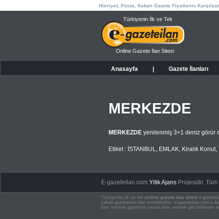
Hürriyet, Posta, Sabah Gazete Fiyatlarını Karşılaşt
Türkiyenin İlk ve Tek
Online Gazete İlan Sitesi
Anasayfa
|
Gazete İlanları
MERKEZDE
MERKEZDE
yenilenmiş 3+1 deniz görür 
Etiket :
İSTANBUL
,
EMLAK
,
Kiralık Konut
,
E-gazeteilan.com
Yitik Ajans
Projesidir.
Tüm H
Türkiye'nin ilk ve tek
online gazete ilan sitesi
e-gazeteil
sabah gazetesine ilan verebilirsiniz. e-gazeteilan.com'a 
ilanı vermek,gazeteye vasıta ilanı vermek gibi kelimeler il