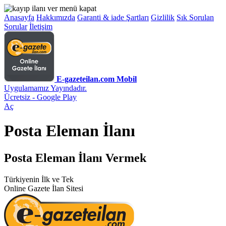
Anasayfa
Hakkımızda
Garanti & iade Şartları
Gizlilik
Sık Sorulan
Sorular
İletişim
E-gazeteilan.com Mobil
Uygulamamız Yayındadır.
Ücretsiz - Google Play
Aç
Posta Eleman İlanı
Posta Eleman İlanı Vermek
Türkiyenin İlk ve Tek
Online Gazete İlan Sitesi