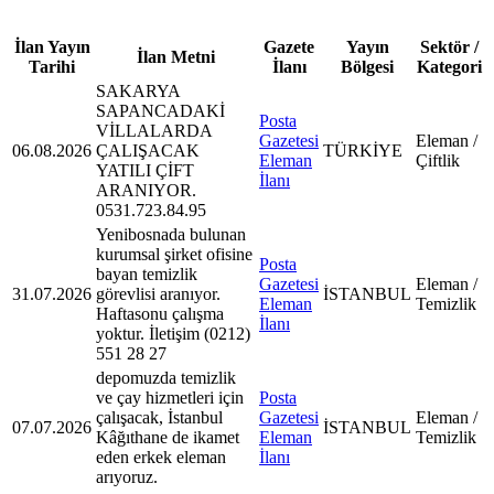
İlan Yayın
Gazete
Yayın
Sektör /
İlan Metni
Tarihi
İlanı
Bölgesi
Kategori
SAKARYA
SAPANCADAKİ
Posta
VİLLALARDA
Gazetesi
Eleman /
06.08.2026
ÇALIŞACAK
TÜRKİYE
Eleman
Çiftlik
YATILI ÇİFT
İlanı
ARANIYOR.
0531.723.84.95
Yenibosnada bulunan
kurumsal şirket ofisine
Posta
bayan temizlik
Gazetesi
Eleman /
31.07.2026
görevlisi aranıyor.
İSTANBUL
Eleman
Temizlik
Haftasonu çalışma
İlanı
yoktur. İletişim (0212)
551 28 27
depomuzda temizlik
ve çay hizmetleri için
Posta
çalışacak, İstanbul
Gazetesi
Eleman /
07.07.2026
İSTANBUL
Kâğıthane de ikamet
Eleman
Temizlik
eden erkek eleman
İlanı
arıyoruz.