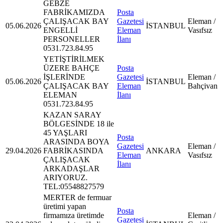
GEBZE
FABRİKAMIZDA
Posta
ÇALIŞACAK BAY
Gazetesi
Eleman /
05.06.2026
İSTANBUL
ENGELLİ
Eleman
Vasıfsız
PERSONELLER
İlanı
0531.723.84.95
YETİŞTİRİLMEK
ÜZERE BAHÇE
Posta
İŞLERİNDE
Gazetesi
Eleman /
05.06.2026
İSTANBUL
ÇALIŞACAK BAY
Eleman
Bahçivan
ELEMAN
İlanı
0531.723.84.95
KAZAN SARAY
BÖLGESİNDE 18 ile
45 YAŞLARI
Posta
ARASINDA BOYA
Gazetesi
Eleman /
29.04.2026
FABRİKASINDA
ANKARA
Eleman
Vasıfsız
ÇALIŞACAK
İlanı
ARKADAŞLAR
ARIYORUZ.
TEL:05548827579
MERTER de fermuar
üretimi yapan
Posta
firmamıza üretimde
Eleman /
Gazetesi