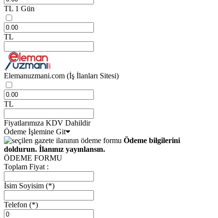
TL
1 Gün
TL
Elemanuzmani.com
(İş İlanları Sitesi)
TL
Fiyatlarımıza KDV Dahildir
Ödeme İşlemine Git
Ödeme bilgilerini
doldurun. İlanınız yayınlansın.
ÖDEME FORMU
Toplam Fiyat :
İsim Soyisim
(*)
Telefon
(*)