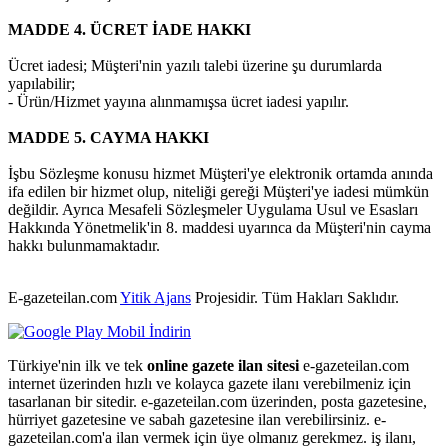
MADDE 4. ÜCRET İADE HAKKI
Ücret iadesi; Müşteri'nin yazılı talebi üzerine şu durumlarda
yapılabilir;
- Ürün/Hizmet yayına alınmamışsa ücret iadesi yapılır.
MADDE 5. CAYMA HAKKI
İşbu Sözleşme konusu hizmet Müşteri'ye elektronik ortamda anında
ifa edilen bir hizmet olup, niteliği gereği Müşteri'ye iadesi mümkün
değildir. Ayrıca Mesafeli Sözleşmeler Uygulama Usul ve Esasları
Hakkında Yönetmelik'in 8. maddesi uyarınca da Müşteri'nin cayma
hakkı bulunmamaktadır.
E-gazeteilan.com
Yitik Ajans
Projesidir.
Tüm Hakları Saklıdır.
Türkiye'nin ilk ve tek
online gazete ilan sitesi
e-gazeteilan.com
internet üzerinden hızlı ve kolayca gazete ilanı verebilmeniz için
tasarlanan bir sitedir. e-gazeteilan.com üzerinden, posta gazetesine,
hürriyet gazetesine ve sabah gazetesine ilan verebilirsiniz. e-
gazeteilan.com'a ilan vermek için üye olmanız gerekmez. iş ilanı,