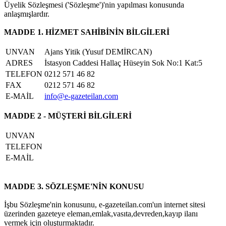
Üyelik Sözleşmesi ('Sözleşme')'nin yapılması konusunda
anlaşmışlardır.
MADDE 1. HİZMET SAHİBİNİN BİLGİLERİ
UNVAN
Ajans Yitik (Yusuf DEMİRCAN)
ADRES
İstasyon Caddesi Hallaç Hüseyin Sok No:1 Kat:5
TELEFON
0212 571 46 82
FAX
0212 571 46 82
E-MAİL
info@e-gazeteilan.com
MADDE 2 - MÜŞTERİ BİLGİLERİ
UNVAN
TELEFON
E-MAİL
MADDE 3. SÖZLEŞME'NİN KONUSU
İşbu Sözleşme'nin konusunu, e-gazeteilan.com'un internet sitesi
üzerinden gazeteye eleman,emlak,vasıta,devreden,kayıp ilanı
vermek için oluşturmaktadır.