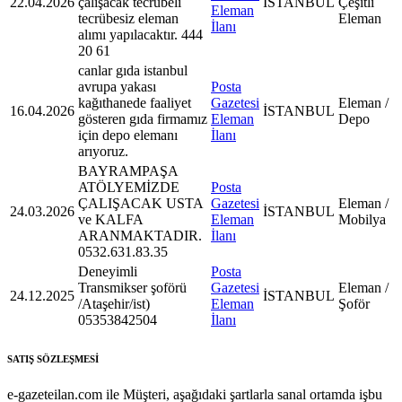
22.04.2026
çalışacak tecrübeli
İSTANBUL
Çeşitli
Eleman
tecrübesiz eleman
Eleman
İlanı
alımı yapılacaktır. 444
20 61
canlar gıda istanbul
avrupa yakası
Posta
kağıthanede faaliyet
Gazetesi
Eleman /
16.04.2026
İSTANBUL
gösteren gıda firmamız
Eleman
Depo
için depo elemanı
İlanı
arıyoruz.
BAYRAMPAŞA
ATÖLYEMİZDE
Posta
ÇALIŞACAK USTA
Gazetesi
Eleman /
24.03.2026
İSTANBUL
ve KALFA
Eleman
Mobilya
ARANMAKTADIR.
İlanı
0532.631.83.35
Deneyimli
Posta
Transmikser şoförü
Gazetesi
Eleman /
24.12.2025
İSTANBUL
/Ataşehir/ist)
Eleman
Şoför
05353842504
İlanı
SATIŞ SÖZLEŞMESİ
e-gazeteilan.com ile Müşteri, aşağıdaki şartlarla sanal ortamda işbu