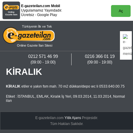
E-gazeteilan.com Mobil
Uygulamamız Yayındadır.
Aç
Ücretsiz - Google Play
Türkiyenin İlk ve Tek
Online Gazete İlan Sitesi
0212 571 46 99
0216 366 01 19
(09:00 - 19:00)
(09:00 - 19:00)
KİRALIK
KİRALIK
etiler e yakın fsm mah. 70 m2 dükkan/depo wc li 0533.640.00.75
Etiket :
İSTANBUL
,
EMLAK
,
Kiralık İş Yeri
,
09.03.2014
,
11.03.2014
,
Normal
ilan
E-gazeteilan.com
Yitik Ajans
Projesidir.
Tüm Hakları Saklıdır.