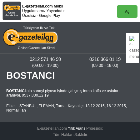
E-gazeteilan.com Mobil
Uygulamamız Yayındadır.
Aç
Ücretsiz - Google Play
Türkiyenin İlk ve Tek
Online Gazete İlan Sitesi
0212 571 46 99
0216 366 01 19
(09:00 - 19:00)
(09:00 - 19:00)
BOSTANCI
BOSTANCI
oto sanayi piyasa işinde çalışmış torna kalfa ve ustaları
aranıyor. 0537.830.12.19
Etiket :
İSTANBUL
,
ELEMAN
,
Torna- Kaynakçı
,
13.12.2015
,
16.12.2015
,
Normal ilan
E-gazeteilan.com
Yitik Ajans
Projesidir.
Tüm Hakları Saklıdır.