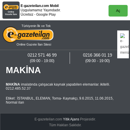
E-gazeteilan.com Mobil
Uygulamamız Yayındadır.
Aç
Ücretsiz - Google Play
Türkiyenin İlk ve Tek
Online Gazete İlan Sitesi
0212 571 46 99
0216 366 01 19
(09:00 - 19:00)
(09:00 - 19:00)
MAKİNA
MAKİNA
imalatında çalışacak kaynak yapabilen elemanlar. ikitelli.
0212.485.52.37
Etiket :
İSTANBUL
,
ELEMAN
,
Torna- Kaynakçı
,
9.6.2015
,
11.06.2015
,
Normal ilan
E-gazeteilan.com
Yitik Ajans
Projesidir.
Tüm Hakları Saklıdır.